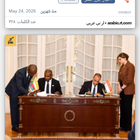
May 24, 2026
منذ شهرين
OX58UY
عدد الكلمات: ٣٢٨
•
arabic.rt.com
ار تي عربي