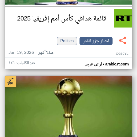
قائمة هدافي كأس أمم إفريقيا 2025
اخبار جزر القمر
Politics
Jan 19, 2026
منذ ٦ أشهر
QG60YL
عدد الكلمات: ١٤١
•
arabic.rt.com
ار تي عربي