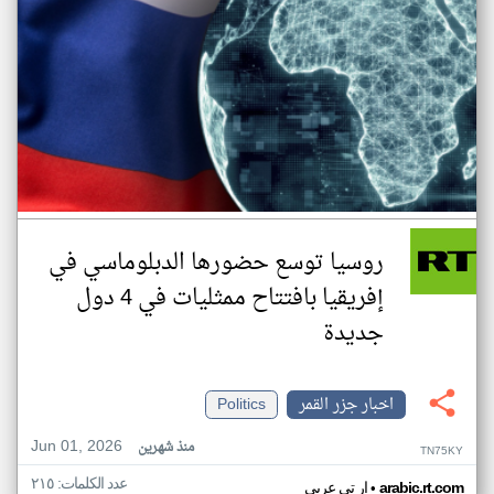
روسيا توسع حضورها الدبلوماسي في
إفريقيا بافتتاح ممثليات في 4 دول
جديدة
اخبار جزر القمر
Politics
Jun 01, 2026
منذ شهرين
TN75KY
عدد الكلمات: ٢١٥
•
arabic.rt.com
ار تي عربي