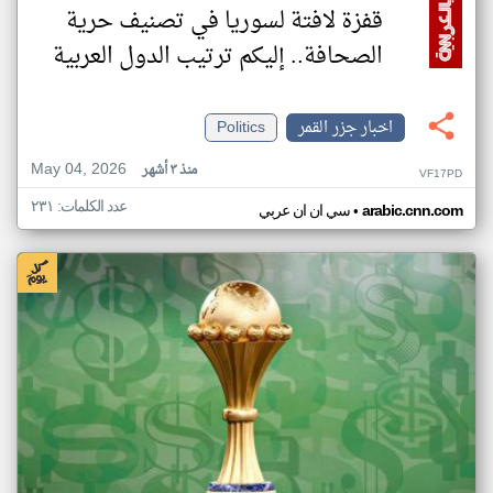
قفزة لافتة لسوريا في تصنيف حرية
الصحافة.. إليكم ترتيب الدول العربية
اخبار جزر القمر
Politics
May 04, 2026
منذ ٣ أشهر
VF17PD
عدد الكلمات: ٢٣١
•
arabic.cnn.com
سي ان ان عربي