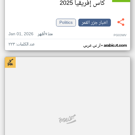
كأس إفريقيا 2025
اخبار جزر القمر
Politics
Jan 01, 2026
منذ ٧ أشهر
PG03WV
عدد الكلمات: ٢٢٣
•
arabic.rt.com
ار تي عربي