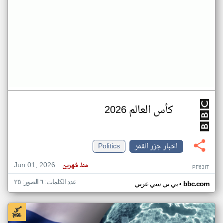
كأس العالم 2026
اخبار جزر القمر
Politics
Jun 01, 2026
منذ شهرين
PF63IT
عدد الكلمات: ٦ الصور: ٢٥
•
bbc.com
بي بي سي عربي