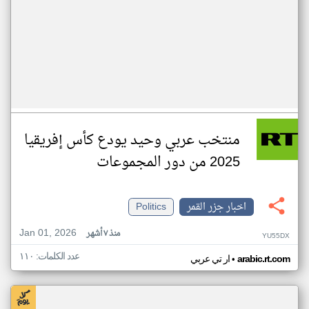
منتخب عربي وحيد يودع كأس إفريقيا
2025 من دور المجموعات
اخبار جزر القمر
Politics
Jan 01, 2026
منذ ٧ أشهر
YU55DX
عدد الكلمات: ١١٠
•
arabic.rt.com
ار تي عربي