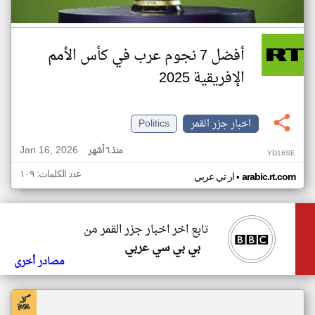
أفضل 7 نجوم عرب في كأس الأمم
الإفريقية 2025
اخبار جزر القمر
Politics
Jan 16, 2026
منذ ٦ أشهر
YD16SE
عدد الكلمات: ١٠٩
•
arabic.rt.com
ار تي عربي
تابع اخر اخبار جزر القمر من
بي بي سي عربي
مصادر أخرى