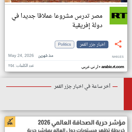
مصر تدرس مشروعا عملاقا جديدا في
دولة إفريقية
اخبار جزر القمر
Politics
May 24, 2026
منذ شهرين
NH91ES
عدد الكلمات: ٢٥٤
•
arabic.rt.com
ار تي عربي
أخر ساعة في اخبار جزر القمر