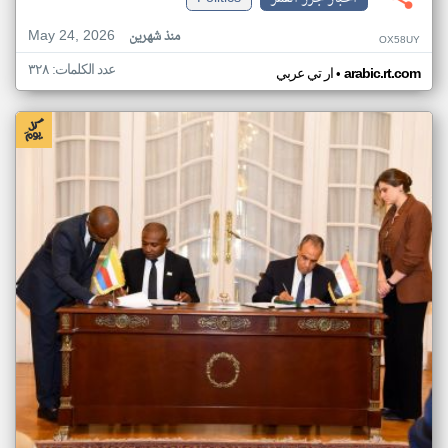
May 24, 2026
منذ شهرين
OX58UY
عدد الكلمات: ٣٢٨
•
arabic.rt.com
ار تي عربي