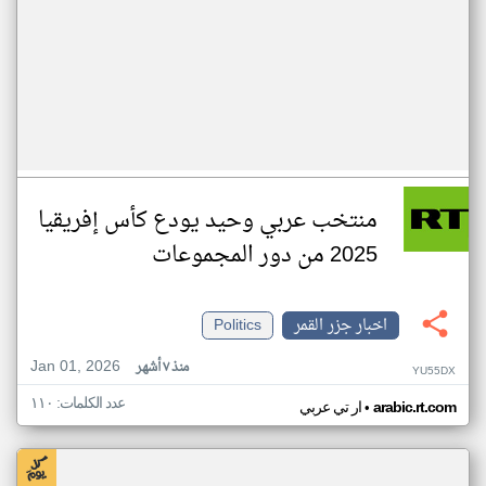
منتخب عربي وحيد يودع كأس إفريقيا
2025 من دور المجموعات
اخبار جزر القمر
Politics
Jan 01, 2026
منذ ٧ أشهر
YU55DX
عدد الكلمات: ١١٠
•
arabic.rt.com
ار تي عربي