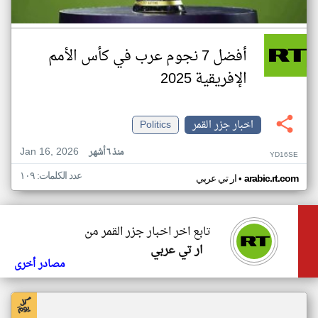
أفضل 7 نجوم عرب في كأس الأمم
الإفريقية 2025
اخبار جزر القمر
Politics
Jan 16, 2026
منذ ٦ أشهر
YD16SE
عدد الكلمات: ١٠٩
•
arabic.rt.com
ار تي عربي
تابع اخر اخبار جزر القمر من
ار تي عربي
مصادر أخرى