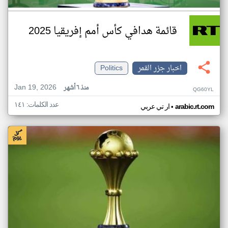
قائمة هدافي كأس أمم إفريقيا 2025
اخبار جزر القمر
Politics
Jan 19, 2026
منذ ٦ أشهر
QG60YL
عدد الكلمات: ١٤١
•
arabic.rt.com
ار تي عربي