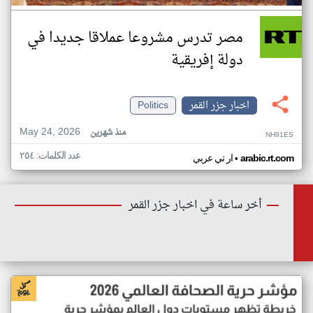
مصر تدرس مشروعا عملاقا جديدا في
دولة إفريقية
اخبار جزر القمر
Politics
May 24, 2026
منذ شهرين
NH91ES
عدد الكلمات: ٢٥٤
•
arabic.rt.com
ار تي عربي
أخر ساعة في اخبار جزر القمر