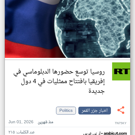
روسيا توسع حضورها الدبلوماسي في
إفريقيا بافتتاح ممثليات في 4 دول
جديدة
اخبار جزر القمر
Politics
Jun 01, 2026
منذ شهرين
TN75KY
عدد الكلمات: ٢١٥
•
arabic.rt.com
ار تي عربي