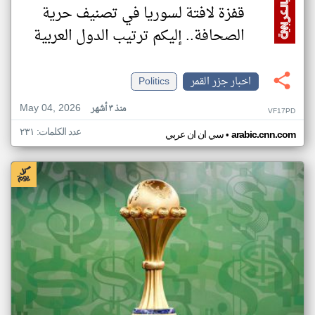
قفزة لافتة لسوريا في تصنيف حرية
الصحافة.. إليكم ترتيب الدول العربية
اخبار جزر القمر
Politics
May 04, 2026
منذ ٣ أشهر
VF17PD
عدد الكلمات: ٢٣١
•
arabic.cnn.com
سي ان ان عربي