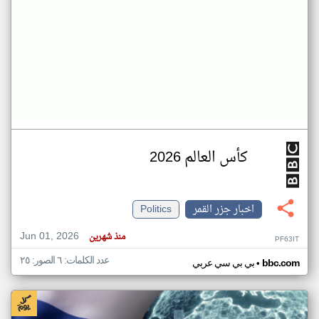
كأس العالم 2026
اخبار جزر القمر
Politics
Jun 01, 2026
منذ شهرين
PF63IT
عدد الكلمات: ٦ الصور: ٢٥
•
bbc.com
بي بي سي عربي