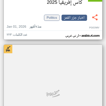
كأس إفريقيا 2025
اخبار جزر القمر
Politics
Jan 01, 2026
منذ ٧ أشهر
PG03WV
عدد الكلمات: ٢٢٣
•
arabic.rt.com
ار تي عربي