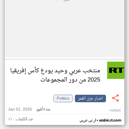
منتخب عربي وحيد يودع كأس إفريقيا
2025 من دور المجموعات
اخبار جزر القمر
Politics
Jan 01, 2026
منذ ٧ أشهر
YU55DX
عدد الكلمات: ١١٠
•
arabic.rt.com
ار تي عربي