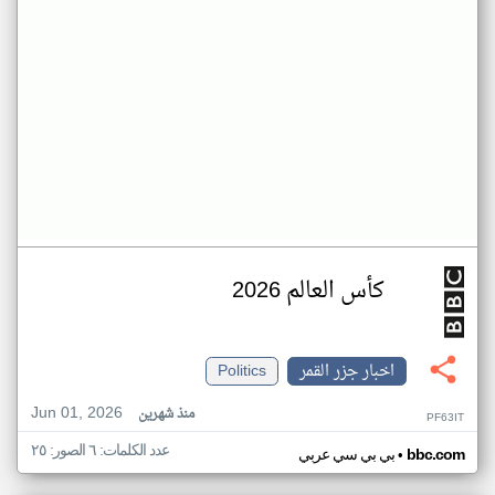
كأس العالم 2026
اخبار جزر القمر
Politics
Jun 01, 2026
منذ شهرين
PF63IT
عدد الكلمات: ٦ الصور: ٢٥
•
bbc.com
بي بي سي عربي