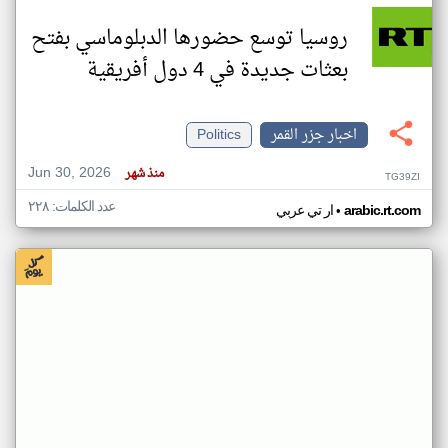
روسيا توسع حضورها الدبلوماسي بفتح
بعثات جديدة في 4 دول أفريقية
اخبار جزر القمر
Politics
Jun 30, 2026
منذ شهر
TG39ZI
عدد الكلمات: ٢٢٨
•
arabic.rt.com
ار تي عربي