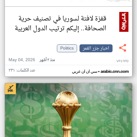
قفزة لافتة لسوريا في تصنيف حرية
الصحافة.. إليكم ترتيب الدول العربية
اخبار جزر القمر
Politics
May 04, 2026
منذ ٣ أشهر
VF17PD
عدد الكلمات: ٢٣١
•
arabic.cnn.com
سي ان ان عربي