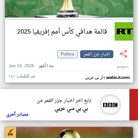
قائمة هدافي كأس أمم إفريقيا 2025
اخبار جزر القمر
Politics
Jan 19, 2026
منذ ٦ أشهر
QG60YL
عدد الكلمات: ١٤١
•
arabic.rt.com
ار تي عربي
تابع اخر اخبار جزر القمر من
بي بي سي عربي
مصادر أخرى