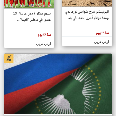
اليونيسكو تدرج شواطئ نورماندي
بينهم ممثلو 7 دول عربية.. 13
klyoum.com
وعدة مواقع أخرى أحدها في بلد ...
تغيير الدولة
عضوا في مجلس "الفيفا" ...
تعبر
مصادر الأخبار من جزر القمر
المقالات
الموجوده
اخبار جزر القمر على مدار الساعة
منذ ١٣ يوم
هنا عن
منذ ٢٨ يوم
وجهة
نظر
أهم اخبار جزر القمر العاجلة والمباشرة
ار تي عربي
كاتبيها.
ار تي عربي