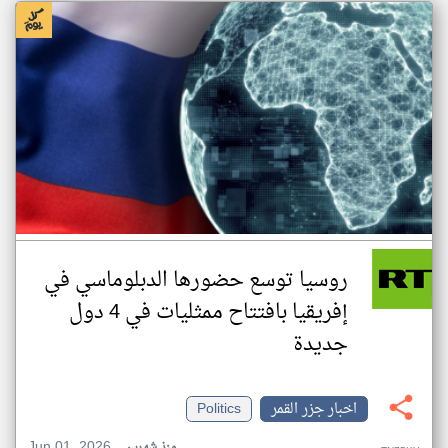
روسيا توسع حضورها الدبلوماسي في
إفريقيا بافتتاح ممثليات في 4 دول
جديدة
اخبار جزر القمر
Politics
Jun 01, 2026