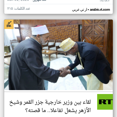
منذ شهرين
TN75KY
عدد الكلمات: ٢١٥
•
arabic.rt.com
ار تي عربي
لقاء بين وزير خارجية جزر القمر وشيخ
الأزهر يشعل تفاعلا.. ما قصته؟