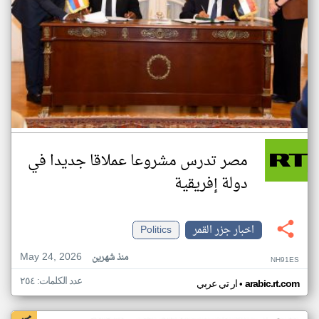
مصر تدرس مشروعا عملاقا جديدا في
دولة إفريقية
اخبار جزر القمر
Politics
May 24, 2026
منذ شهرين
NH91ES
عدد الكلمات: ٢٥٤
•
arabic.rt.com
ار تي عربي