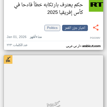
حكم يعترف بارتكابه خطأ فادحا في
كأس إفريقيا 2025
اخبار جزر القمر
Politics
Jan 01, 2026
منذ ٧ أشهر
PG03WV
عدد الكلمات: ٢٢٣
•
arabic.rt.com
ار تي عربي