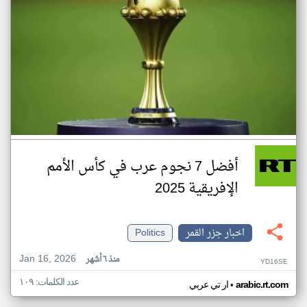
أفضل 7 نجوم عرب في كأس الأمم
الإفريقية 2025
اخبار جزر القمر
Politics
Jan 16, 2026
منذ ٦ أشهر
YD16SE
عدد الكلمات: ١٠٩
•
arabic.rt.com
ار تي عربي