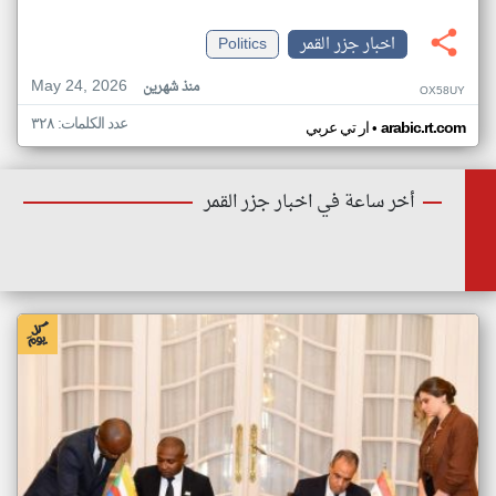
اخبار جزر القمر
Politics
May 24, 2026
منذ شهرين
OX58UY
عدد الكلمات: ٣٢٨
•
arabic.rt.com
ار تي عربي
أخر ساعة في اخبار جزر القمر