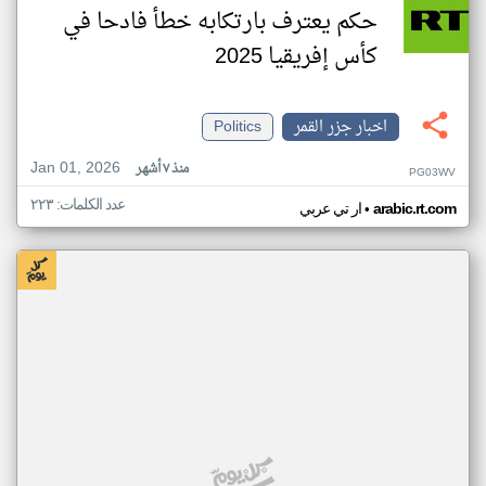
حكم يعترف بارتكابه خطأ فادحا في
كأس إفريقيا 2025
اخبار جزر القمر
Politics
Jan 01, 2026
منذ ٧ أشهر
PG03WV
عدد الكلمات: ٢٢٣
•
arabic.rt.com
ار تي عربي