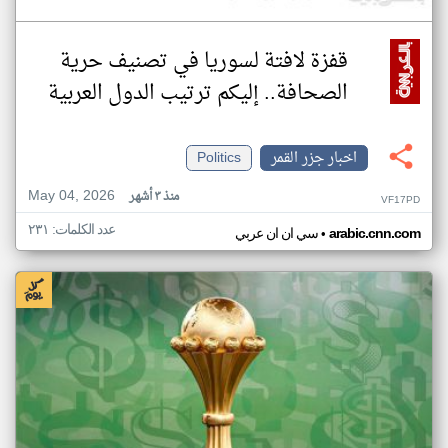
قفزة لافتة لسوريا في تصنيف حرية
الصحافة.. إليكم ترتيب الدول العربية
اخبار جزر القمر
Politics
May 04, 2026
منذ ٣ أشهر
VF17PD
عدد الكلمات: ٢٣١
•
arabic.cnn.com
سي ان ان عربي