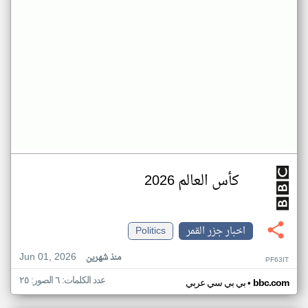
كأس العالم 2026
اخبار جزر القمر
Politics
Jun 01, 2026
منذ شهرين
PF63IT
عدد الكلمات: ٦ الصور: ٢٥
•
bbc.com
بي بي سي عربي