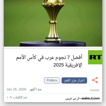
أفضل 7 نجوم عرب في كأس الأمم
الإفريقية 2025
اخبار جزر القمر
Politics
Jan 16, 2026
منذ ٦ أشهر
YD16SE
عدد الكلمات: ١٠٩
•
arabic.rt.com
ار تي عربي