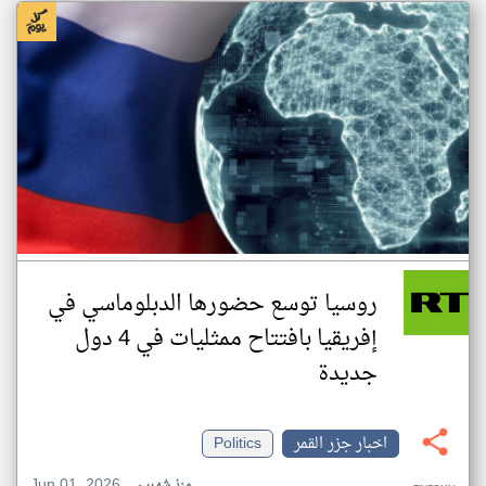
روسيا توسع حضورها الدبلوماسي في
إفريقيا بافتتاح ممثليات في 4 دول
جديدة
اخبار جزر القمر
Politics
Jun 01, 2026