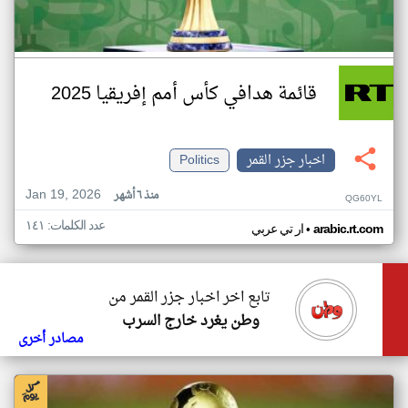
قائمة هدافي كأس أمم إفريقيا 2025
اخبار جزر القمر
Politics
Jan 19, 2026
منذ ٦ أشهر
QG60YL
عدد الكلمات: ١٤١
•
arabic.rt.com
ار تي عربي
تابع اخر اخبار جزر القمر من
وطن يغرد خارج السرب
مصادر أخرى