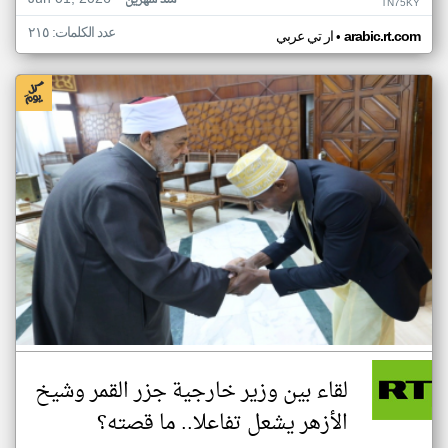
منذ شهرين
TN75KY
عدد الكلمات: ٢١٥
•
arabic.rt.com
ار تي عربي
لقاء بين وزير خارجية جزر القمر وشيخ
الأزهر يشعل تفاعلا.. ما قصته؟