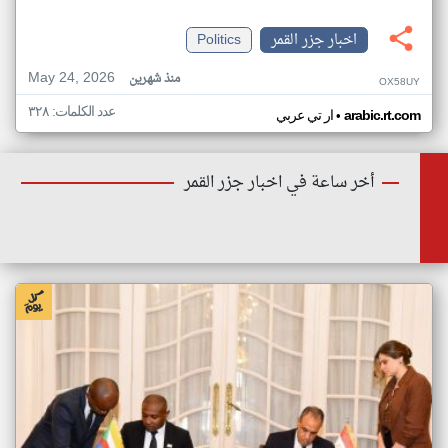
اخبار جزر القمر
Politics
May 24, 2026
منذ شهرين
OX58UY
عدد الكلمات: ٣٢٨
•
arabic.rt.com
ار تي عربي
أخر ساعة في اخبار جزر القمر