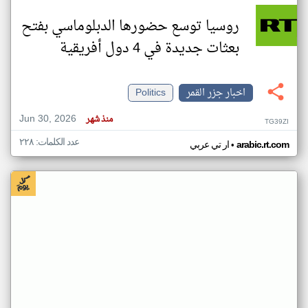
روسيا توسع حضورها الدبلوماسي بفتح
بعثات جديدة في 4 دول أفريقية
اخبار جزر القمر
Politics
Jun 30, 2026
منذ شهر
TG39ZI
عدد الكلمات: ٢٢٨
•
arabic.rt.com
ار تي عربي