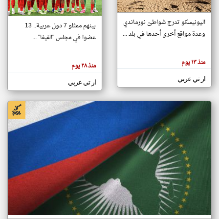
اليونيسكو تدرج شواطئ نورماندي
بينهم ممثلو 7 دول عربية.. 13
klyoum.com
وعدة مواقع أخرى أحدها في بلد ...
تغيير الدولة
عضوا في مجلس "الفيفا" ...
تعبر
مصادر الأخبار من جزر القمر
المقالات
الموجوده
اخبار جزر القمر على مدار الساعة
منذ ١٣ يوم
هنا عن
منذ ٢٨ يوم
وجهة
نظر
أهم اخبار جزر القمر العاجلة والمباشرة
ار تي عربي
كاتبيها.
ار تي عربي