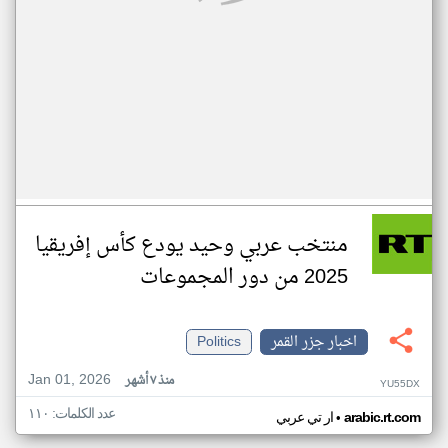
منتخب عربي وحيد يودع كأس إفريقيا
2025 من دور المجموعات
اخبار جزر القمر
Politics
Jan 01, 2026
منذ ٧ أشهر
YU55DX
عدد الكلمات: ١١٠
•
arabic.rt.com
ار تي عربي