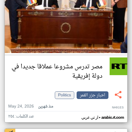
مصر تدرس مشروعا عملاقا جديدا في
دولة إفريقية
اخبار جزر القمر
Politics
May 24, 2026
منذ شهرين
NH91ES
عدد الكلمات: ٢٥٤
•
arabic.rt.com
ار تي عربي