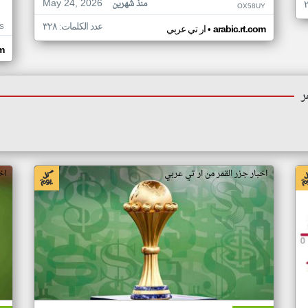
May 24, 2026
منذ شهرين
OX58UY
عدد الكلمات: ٣٢٨
S
•
arabic.rt.com
ار تي عربي
om
ر
اخبار جزر القمر من ار تي عربي
اخ