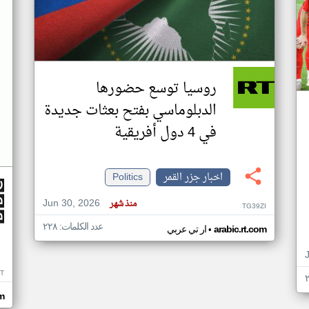
روسيا توسع حضورها
الدبلوماسي بفتح بعثات جديدة
في 4 دول أفريقية
اخبار جزر القمر
Politics
Jun 30, 2026
منذ شهر
TG39ZI
عدد الكلمات: ٢٢٨
•
arabic.rt.com
ار تي عربي
IT
m