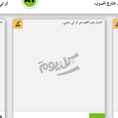
 خارج السرب
ار ت
اخبار جزر القمر من ار تي عربي
اخ