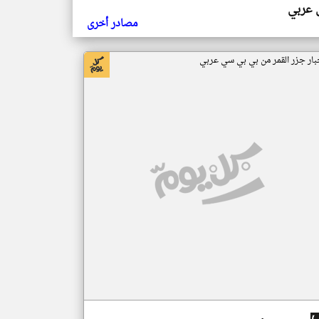
ي عربي
مصادر أخرى
بار جزر القمر من بي بي سي عربي