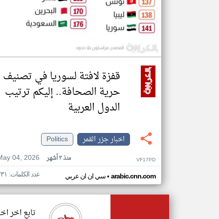
قفزة لافتة لسوريا في تصنيف
حرية الصحافة.. إليكم ترتيب
الدول العربية
اخبار جزر القمر
Politics
May 04, 2026
منذ ٣ أشهر
VF17PD
عدد الكلمات: ٢٣١
•
arabic.cnn.com
سي ان ان عربي
تابع اخر اخب