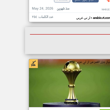
May 24, 2026
منذ شهرين
NH91E
عدد الكلمات: ٢٥٤
•
arabic.rt.c
ار تي عربي
بار جزر القمر من ار تي عربي