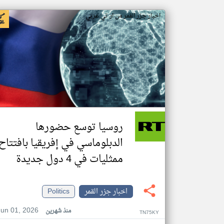
اخبار جزر القمر من ار تي عربي
روسيا توسع حضورها
الدبلوماسي في إفريقيا بافتتاح
ممثليات في 4 دول جديدة
اخبار جزر القمر
Politics
Jun 01, 2026
منذ شهرين
TN75KY