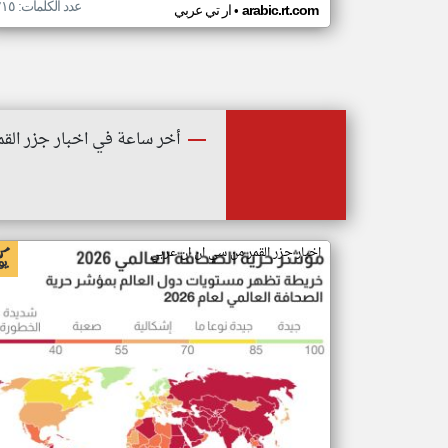
عدد الكلمات: ٢١٥
•
arabic.rt.com
ار تي عربي
أخر ساعة في اخبار جزر القم
اخبار جزر القمر من سي ان ان عربي