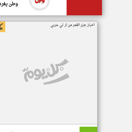
وطن يغرد
اخبار جزر القمر من ار تي عربي