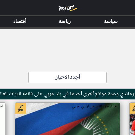
سياسة
رياضة
أقتصاد
أجدد الاخبار
ماندي وعدة مواقع أخرى أحدها في بلد عربي على قائمة التراث العال
اخبار جزر القمر من ار تي عربي
اخ