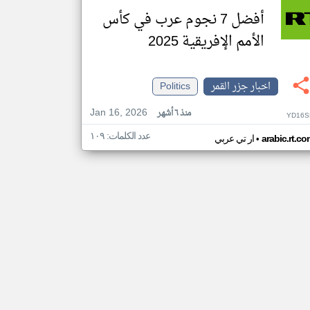
أفضل 7 نجوم عرب في كأس
الأمم الإفريقية 2025
اخبار جزر القمر
Politics
Jan 16, 2026
منذ ٦ أشهر
YD16S
عدد الكلمات: ١٠٩
•
arabic.rt.c
ار تي عربي