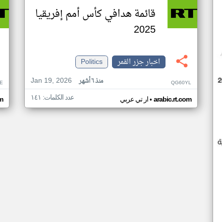
قائمة هدافي كأس أمم إفريقيا
2025
اخبار جزر القمر
Politics
Jan 19, 2026
منذ ٦ أشهر
E
QG60YL
عدد الكلمات: ١٤١
•
arabic.rt.com
ار تي عربي
om