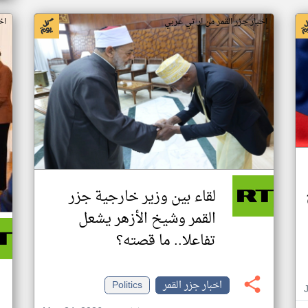
اخبار جزر القمر من ار تي عربي
اخ
لقاء بين وزير خارجية جزر
القمر وشيخ الأزهر يشعل
تفاعلا.. ما قصته؟
اخبار جزر القمر
Politics