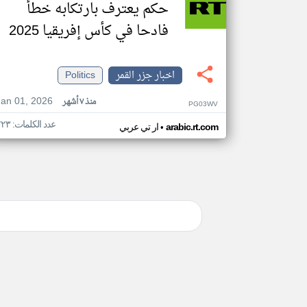
حكم يعترف بارتكابه خطأ
فادحا في كأس إفريقيا 2025
اخبار جزر القمر
Politics
Jan 01, 2026
منذ ٧ أشهر
PG03WV
عدد الكلمات: ٢٢٣
•
arabic.rt.com
ار تي عربي