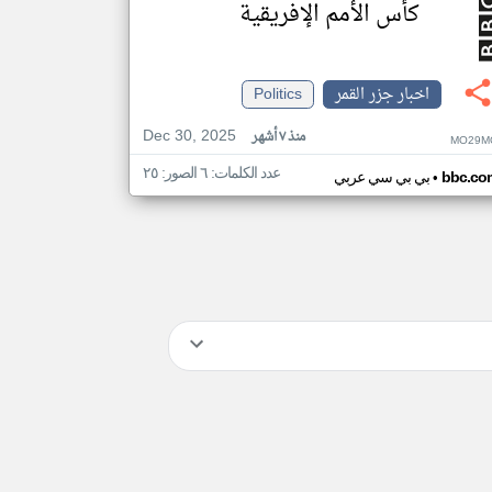
كأس الأمم الإفريقية
اخبار جزر القمر
Politics
Dec 30, 2025
منذ ٧ أشهر
MO29M
عدد الكلمات: ٦ الصور: ٢٥
•
bbc.co
بي بي سي عربي