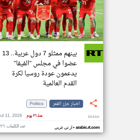
تعبر
المقالات
الموجوده
هنا عن
وجهة
نظر
بينهم ممثلو 7 دول عربية.. 13
كاتبيها.
عضوا في مجلس "الفيفا"
يدعمون عودة روسيا لكرة
القدم العالمية
اخبار جزر القمر
Politics
Jul 11, 2026
منذ ٢٦ يوم
EE45AI
عدد الكلمات: ٢٢٦
•
arabic.rt.com
ار تي عربي