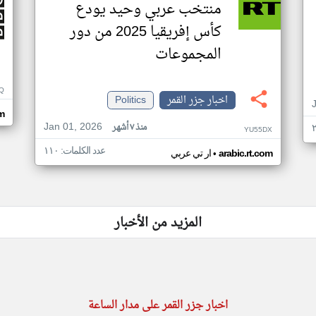
منتخب عربي وحيد يودع
كأس إفريقيا 2025 من دور
المجموعات
Q
اخبار جزر القمر
Politics
m
Jan 01, 2026
منذ ٧ أشهر
YU55DX
عدد الكلمات: ١١٠
•
arabic.rt.com
ار تي عربي
المزيد من الأخبار
اخبار جزر القمر على مدار الساعة