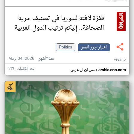
قفزة لافتة لسوريا في تصنيف حرية
الصحافة.. إليكم ترتيب الدول العربية
اخبار جزر القمر
Politics
May 04, 2026
منذ ٣ أشهر
VF17PD
عدد الكلمات: ٢٣١
•
arabic.cnn.com
سي ان ان عربي