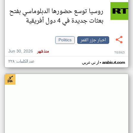
روسيا توسع حضورها الدبلوماسي بفتح
بعثات جديدة في 4 دول أفريقية
اخبار جزر القمر
Politics
Jun 30, 2026
منذ شهر
TG39ZI
عدد الكلمات: ٢٢٨
•
arabic.rt.com
ار تي عربي