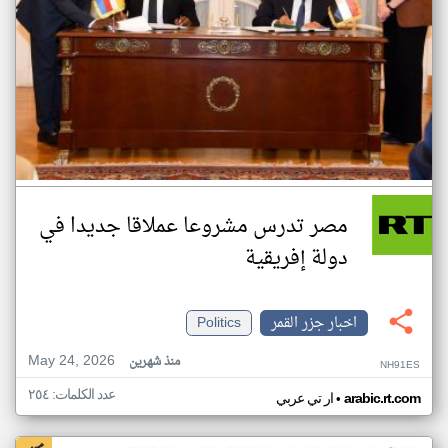
مصر تدرس مشروعا عملاقا جديدا في
دولة إفريقية
اخبار جزر القمر
Politics
May 24, 2026
منذ شهرين
NH91ES
عدد الكلمات: ٢٥٤
•
arabic.rt.com
ار تي عربي