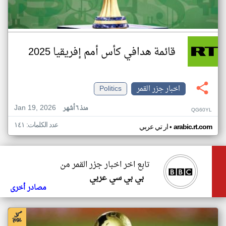
قائمة هدافي كأس أمم إفريقيا 2025
اخبار جزر القمر
Politics
Jan 19, 2026
منذ ٦ أشهر
QG60YL
عدد الكلمات: ١٤١
•
arabic.rt.com
ار تي عربي
تابع اخر اخبار جزر القمر من
بي بي سي عربي
مصادر أخرى