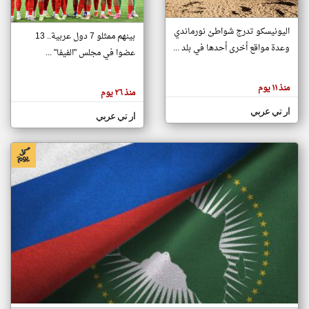
اليونيسكو تدرج شواطئ نورماندي
بينهم ممثلو 7 دول عربية.. 13
klyoum.com
وعدة مواقع أخرى أحدها في بلد ...
تغيير الدولة
عضوا في مجلس "الفيفا" ...
تعبر
مصادر الأخبار من جزر القمر
المقالات
الموجوده
اخبار جزر القمر على مدار الساعة
منذ ١١ يوم
هنا عن
منذ ٢٦ يوم
وجهة
نظر
أهم اخبار جزر القمر العاجلة والمباشرة
ار تي عربي
كاتبيها.
ار تي عربي