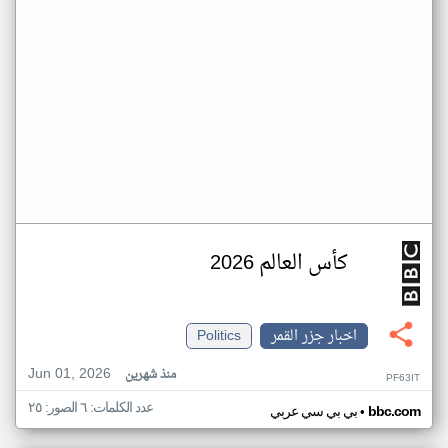
كأس العالم 2026
اخبار جزر القمر
Politics
Jun 01, 2026
منذ شهرين
PF63IT
عدد الكلمات: ٦ الصور: ٢٥
•
bbc.com
بي بي سي عربي