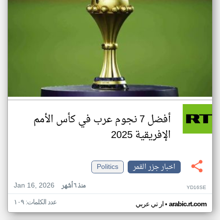
أفضل 7 نجوم عرب في كأس الأمم
الإفريقية 2025
اخبار جزر القمر
Politics
Jan 16, 2026
منذ ٦ أشهر
YD16SE
عدد الكلمات: ١٠٩
•
arabic.rt.com
ار تي عربي