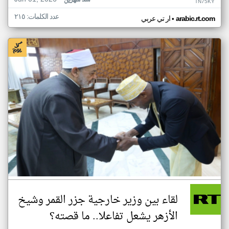
منذ شهرين
TN75KY
عدد الكلمات: ٢١٥
•
arabic.rt.com
ار تي عربي
لقاء بين وزير خارجية جزر القمر وشيخ
الأزهر يشعل تفاعلا.. ما قصته؟