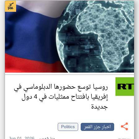
روسيا توسع حضورها الدبلوماسي في
إفريقيا بافتتاح ممثليات في 4 دول
جديدة
اخبار جزر القمر
Politics
Jun 01, 2026