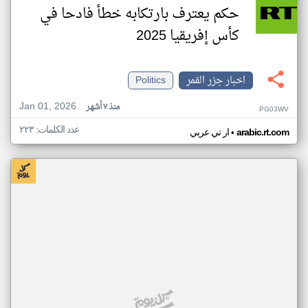
حكم يعترف بارتكابه خطأ فادحا في
كأس إفريقيا 2025
اخبار جزر القمر
Politics
Jan 01, 2026
منذ ٧ أشهر
PG03WV
عدد الكلمات: ٢٢٣
•
arabic.rt.com
ار تي عربي