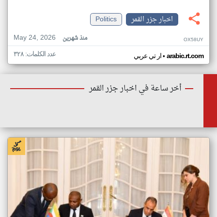
اخبار جزر القمر
Politics
May 24, 2026
منذ شهرين
OX58UY
عدد الكلمات: ٣٢٨
•
arabic.rt.com
ار تي عربي
أخر ساعة في اخبار جزر القمر