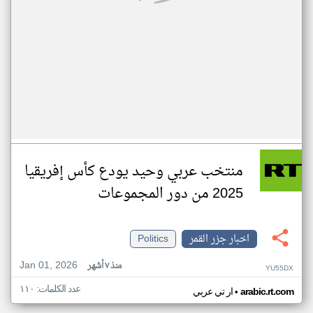
منتخب عربي وحيد يودع كأس إفريقيا
2025 من دور المجموعات
اخبار جزر القمر
Politics
Jan 01, 2026
منذ ٧ أشهر
YU55DX
عدد الكلمات: ١١٠
•
arabic.rt.com
ار تي عربي