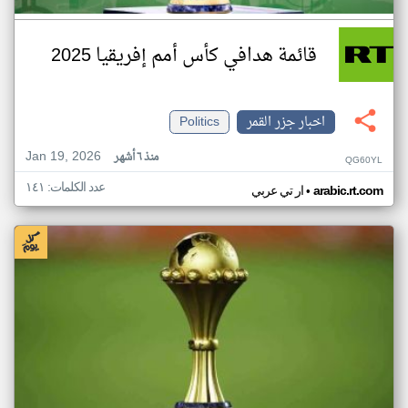
قائمة هدافي كأس أمم إفريقيا 2025
اخبار جزر القمر
Politics
Jan 19, 2026
منذ ٦ أشهر
QG60YL
عدد الكلمات: ١٤١
•
arabic.rt.com
ار تي عربي