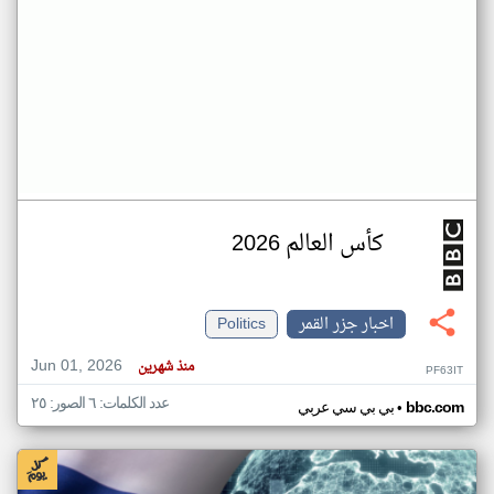
كأس العالم 2026
اخبار جزر القمر
Politics
Jun 01, 2026
منذ شهرين
PF63IT
عدد الكلمات: ٦ الصور: ٢٥
•
bbc.com
بي بي سي عربي