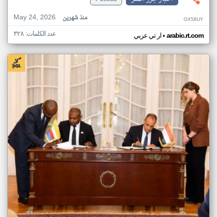
May 24, 2026
منذ شهرين
OX58UY
عدد الكلمات: ٣٢٨
•
arabic.rt.com
ار تي عربي