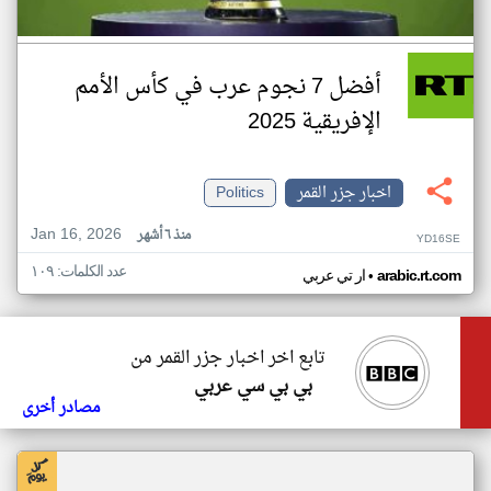
أفضل 7 نجوم عرب في كأس الأمم
الإفريقية 2025
اخبار جزر القمر
Politics
Jan 16, 2026
منذ ٦ أشهر
YD16SE
عدد الكلمات: ١٠٩
•
arabic.rt.com
ار تي عربي
تابع اخر اخبار جزر القمر من
بي بي سي عربي
مصادر أخرى