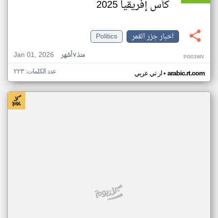
كأس إفريقيا 2025
اخبار جزر القمر
Politics
Jan 01, 2026
منذ ٧ أشهر
PG03WV
عدد الكلمات: ٢٢٣
•
arabic.rt.com
ار تي عربي