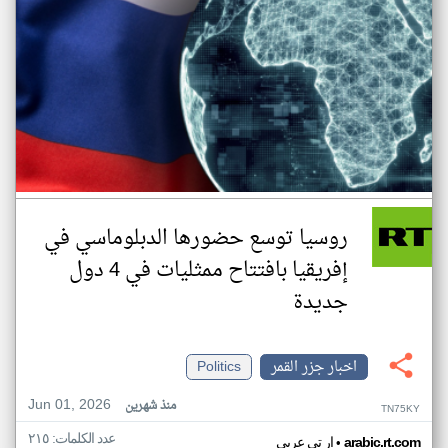
روسيا توسع حضورها الدبلوماسي في
إفريقيا بافتتاح ممثليات في 4 دول
جديدة
اخبار جزر القمر
Politics
Jun 01, 2026
منذ شهرين
TN75KY
عدد الكلمات: ٢١٥
•
arabic.rt.com
ار تي عربي