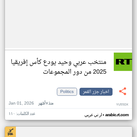
منتخب عربي وحيد يودع كأس إفريقيا
2025 من دور المجموعات
اخبار جزر القمر
Politics
Jan 01, 2026
منذ ٧ أشهر
YU55DX
عدد الكلمات: ١١٠
•
arabic.rt.com
ار تي عربي