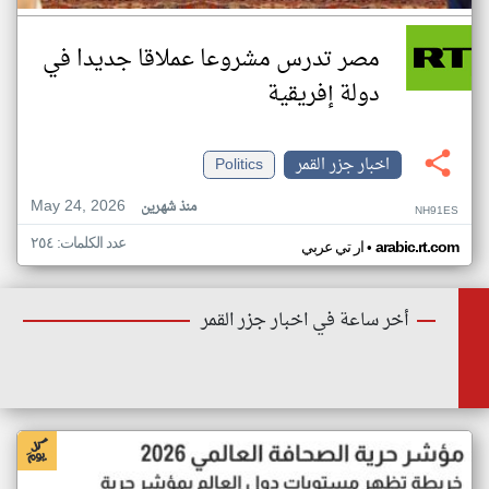
مصر تدرس مشروعا عملاقا جديدا في
دولة إفريقية
اخبار جزر القمر
Politics
May 24, 2026
منذ شهرين
NH91ES
عدد الكلمات: ٢٥٤
•
arabic.rt.com
ار تي عربي
أخر ساعة في اخبار جزر القمر