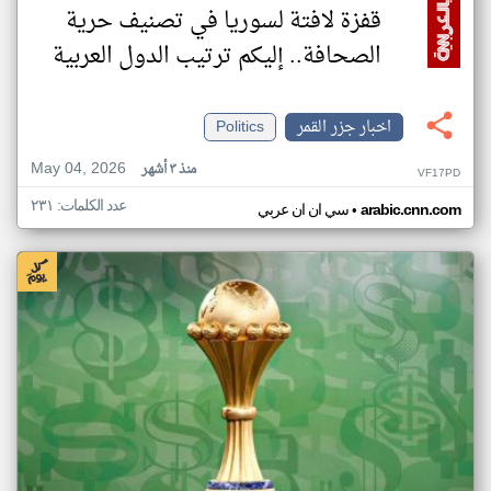
قفزة لافتة لسوريا في تصنيف حرية
الصحافة.. إليكم ترتيب الدول العربية
اخبار جزر القمر
Politics
May 04, 2026
منذ ٣ أشهر
VF17PD
عدد الكلمات: ٢٣١
•
arabic.cnn.com
سي ان ان عربي