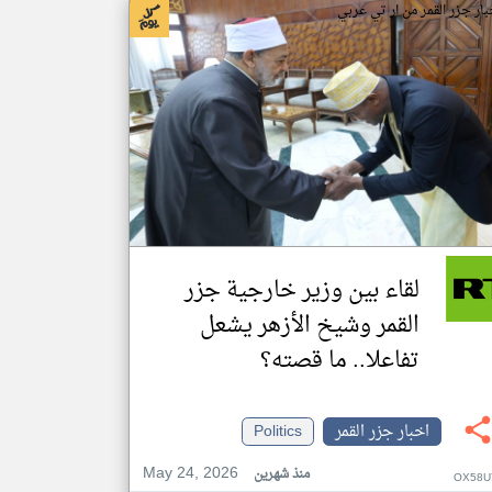
بار جزر القمر من ار تي عربي
لقاء بين وزير خارجية جزر
القمر وشيخ الأزهر يشعل
تفاعلا.. ما قصته؟
اخبار جزر القمر
Politics
May 24, 2026
منذ شهرين
OX58U