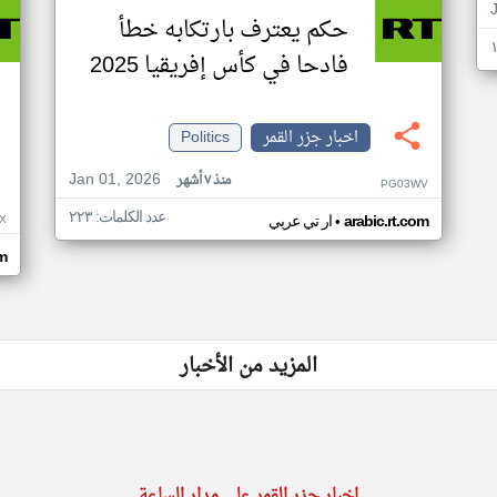
حكم يعترف بارتكابه خطأ
فادحا في كأس إفريقيا 2025
اخبار جزر القمر
Politics
Jan 01, 2026
منذ ٧ أشهر
PG03WV
عدد الكلمات: ٢٢٣
•
X
arabic.rt.com
ار تي عربي
om
المزيد من الأخبار
اخبار جزر القمر على مدار الساعة