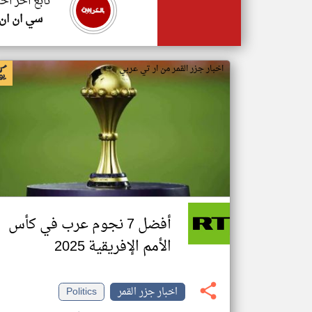
تابع اخر اخب
سي ان ان
اخبار جزر القمر من ار تي عربي
أفضل 7 نجوم عرب في كأس
الأمم الإفريقية 2025
اخبار جزر القمر
Politics