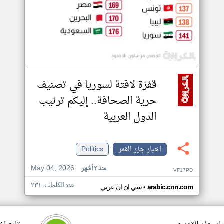
قفزة لافتة لسوريا في تصنيف
حرية الصحافة.. إليكم ترتيب
الدول العربية
اخبار جزر القمر
Politics
May 04, 2026
منذ ٣ أشهر
VF17PD
عدد الكلمات: ٢٣١
•
arabic.cnn.com
سي ان ان عربي