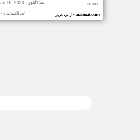
Jan 16, 2026
منذ ٦ أشهر
YD16SE
عدد الكلمات: ١٠٩
•
arabic.rt.com
ار تي عربي