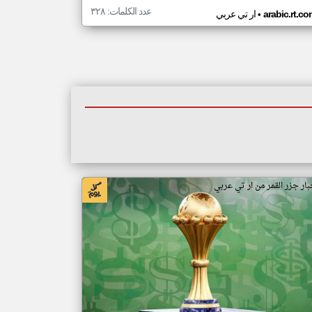
عدد الكلمات: ٣٢٨
•
arabic.rt.c
ار تي عربي
بار جزر القمر من ار تي عربي