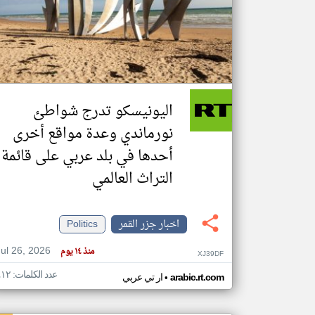
تعبر
المقالات
الموجوده
هنا عن
وجهة
اليونيسكو تدرج شواطئ
نظر
كاتبيها.
نورماندي وعدة مواقع أخرى
أحدها في بلد عربي على قائمة
التراث العالمي
اخبار جزر القمر
Politics
Jul 26, 2026
منذ ١٤ يوم
XJ39DF
عدد الكلمات: ٤١٢
•
arabic.rt.com
ار تي عربي