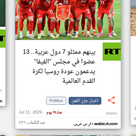
بينهم ممثلو 7 دول عربية.. 13
عضوا في مجلس "الفيفا"
يدعمون عودة روسيا لكرة
القدم العالمية
ZI
اخبار جزر القمر
Politics
om
Jul 11, 2026
منذ ٢٨ يوم
EE45AI
عدد الكلمات: ٢٢٦
•
arabic.rt.com
ار تي عربي