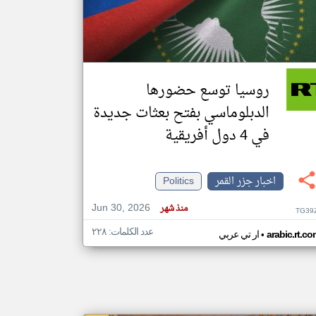
klyoum.com
تغيير الدولة
مصادر الأخبار من جزر القمر
روسيا توسع حضورها
اخبار جزر القمر على مدار الساعة
الدبلوماسي بفتح بعثات جديدة
أهم اخبار جزر القمر العاجلة والمباشرة
في 4 دول أفريقية
اخبار جزر القمر
Politics
Jun 30, 2026
منذ شهر
TG39
عدد الكلمات: ٢٢٨
•
arabic.rt.c
ار تي عربي