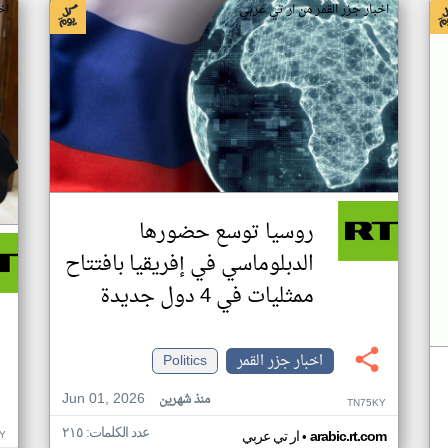
اخبار جزر القمر من ار تي عربي
اخ
روسيا توسع حضورها
الدبلوماسي في إفريقيا بافتتاح
ممثليات في 4 دول جديدة
اخبار جزر القمر
Politics
Jun 01, 2026
منذ شهرين
TN75KY
عدد الكلمات: ٢١٥
•
Y
arabic.rt.com
ار تي عربي