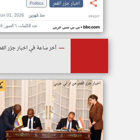
اخبار جزر القمر
Politics
Jun 01, 2026
منذ شهرين
PF63IT
عدد الكلمات: ٦ الصور: ٢٥
•
bbc.com
بي بي سي عربي
أخر ساعة في اخبار جزر القم
اخبار جزر القمر من ار تي عربي