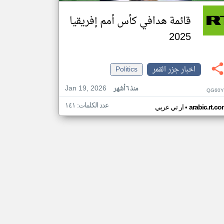
قائمة هدافي كأس أمم إفريقيا
2025
اخبار جزر القمر
Politics
Jan 19, 2026
منذ ٦ أشهر
QG60Y
عدد الكلمات: ١٤١
•
arabic.rt.c
ار تي عربي