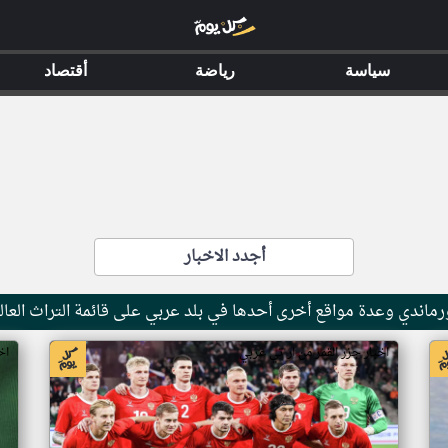
سياسة
رياضة
أقتصاد
أجدد الاخبار
ماندي وعدة مواقع أخرى أحدها في بلد عربي على قائمة التراث العال
اخبار جزر القمر من ار تي عربي
اخ