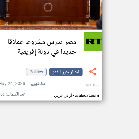
مصر تدرس مشروعا عملاقا
جديدا في دولة إفريقية
اخبار جزر القمر
Politics
May 24, 2026
منذ شهرين
NH91ES
عدد الكلمات: ٢٥٤
•
arabic.rt.com
ار تي عربي