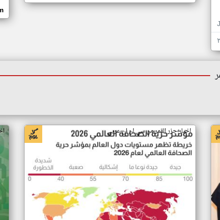
om
ر
اخبار جزر القمر من سي ان ان عربي
اخ