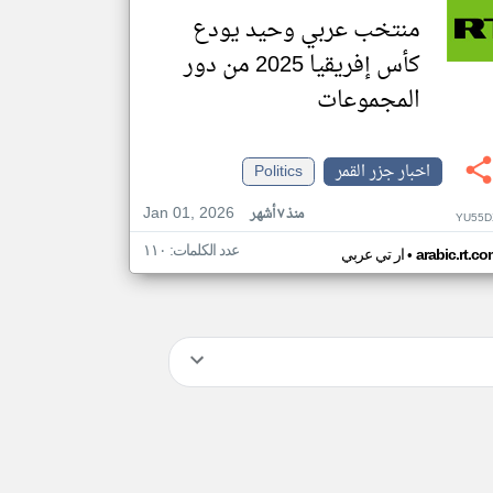
منتخب عربي وحيد يودع
كأس إفريقيا 2025 من دور
المجموعات
اخبار جزر القمر
Politics
Jan 01, 2026
منذ ٧ أشهر
YU55D
عدد الكلمات: ١١٠
•
arabic.rt.c
ار تي عربي