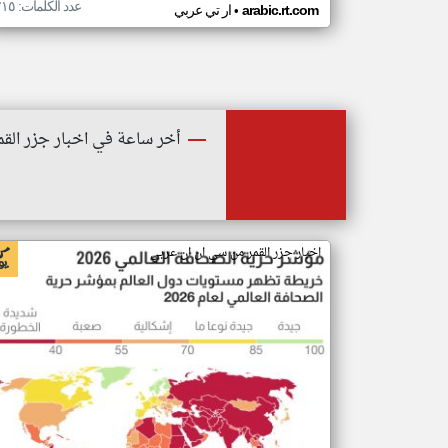
عدد الكلمات: ٢١٥
•
arabic.rt.com
ار تي عربي
أخر ساعة في اخبار جزر القم
اخبار جزر القمر من سي ان ان عربي