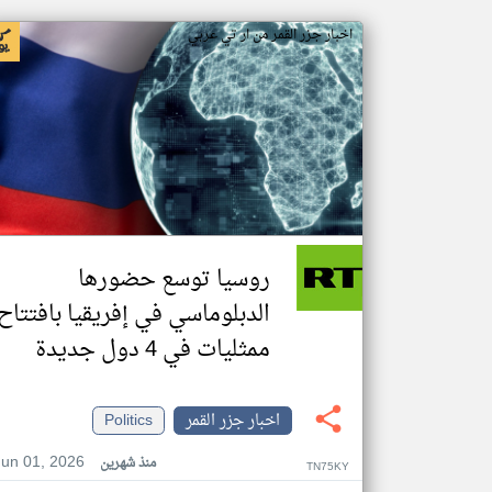
اخبار جزر القمر من ار تي عربي
روسيا توسع حضورها
الدبلوماسي في إفريقيا بافتتاح
ممثليات في 4 دول جديدة
اخبار جزر القمر
Politics
Jun 01, 2026
منذ شهرين
TN75KY