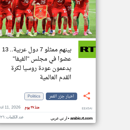
تعبر
المقالات
الموجوده
هنا عن
وجهة
نظر
بينهم ممثلو 7 دول عربية.. 13
كاتبيها.
عضوا في مجلس "الفيفا"
يدعمون عودة روسيا لكرة
القدم العالمية
اخبار جزر القمر
Politics
Jul 11, 2026
منذ ٢٧ يوم
EE45AI
عدد الكلمات: ٢٢٦
•
arabic.rt.com
ار تي عربي