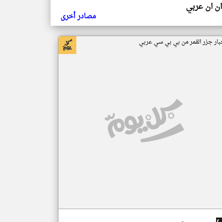
ن ان عربي
مصادر أخرى
بار جزر القمر من بي بي سي عربي