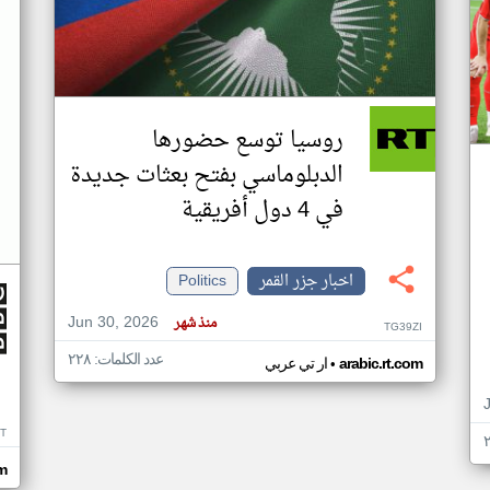
روسيا توسع حضورها
الدبلوماسي بفتح بعثات جديدة
في 4 دول أفريقية
اخبار جزر القمر
Politics
Jun 30, 2026
منذ شهر
TG39ZI
عدد الكلمات: ٢٢٨
•
arabic.rt.com
ار تي عربي
IT
m