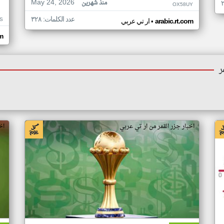
May 24, 2026
منذ شهرين
OX58UY
عدد الكلمات: ٣٢٨
S
•
arabic.rt.com
ار تي عربي
om
ر
اخبار جزر القمر من ار تي عربي
اخ