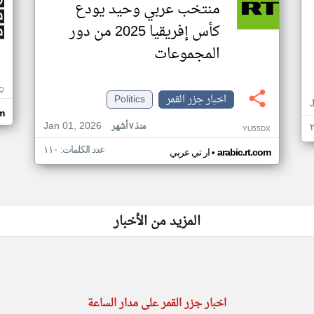
منتخب عربي وحيد يودع
كأس إفريقيا 2025 من دور
المجموعات
Q
اخبار جزر القمر
Politics
m
Jan 01, 2026
منذ ٧ أشهر
YU55DX
عدد الكلمات: ١١٠
•
arabic.rt.com
ار تي عربي
المزيد من الأخبار
اخبار جزر القمر على مدار الساعة