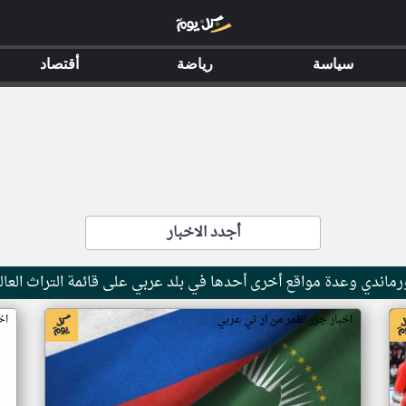
سياسة
رياضة
أقتصاد
أجدد الاخبار
ماندي وعدة مواقع أخرى أحدها في بلد عربي على قائمة التراث العال
اخبار جزر القمر من ار تي عربي
اخ