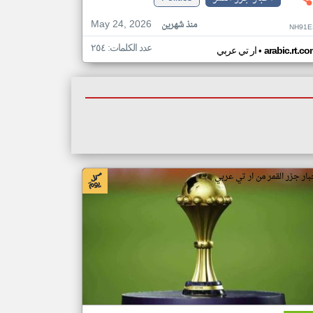
May 24, 2026
منذ شهرين
NH91E
عدد الكلمات: ٢٥٤
•
arabic.rt.c
ار تي عربي
بار جزر القمر من ار تي عربي