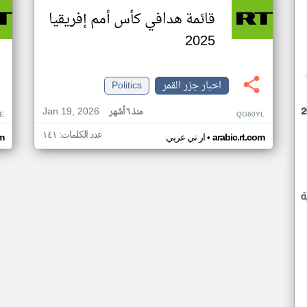
قائمة هدافي كأس أمم إفريقيا
2025
اخبار جزر القمر
Politics
Jan 19, 2026
منذ ٦ أشهر
E
QG60YL
عدد الكلمات: ١٤١
•
arabic.rt.com
ار تي عربي
om