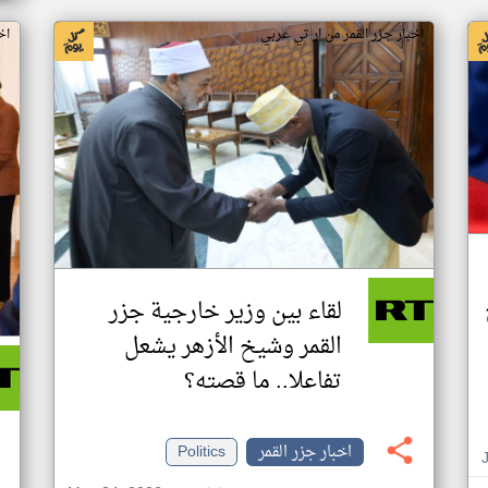
اخبار جزر القمر من ار تي عربي
اخ
لقاء بين وزير خارجية جزر
القمر وشيخ الأزهر يشعل
تفاعلا.. ما قصته؟
اخبار جزر القمر
Politics