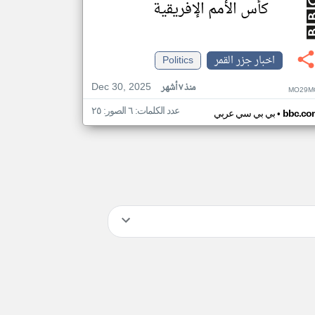
كأس الأمم الإفريقية
اخبار جزر القمر
Politics
Dec 30, 2025
منذ ٧ أشهر
MO29M
عدد الكلمات: ٦ الصور: ٢٥
•
bbc.co
بي بي سي عربي