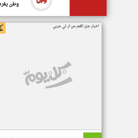
وطن يغرد
اخبار جزر القمر من ار تي عربي