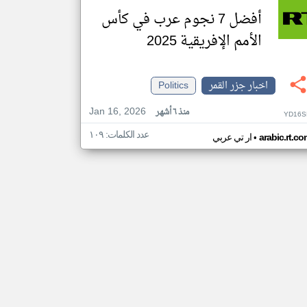
أفضل 7 نجوم عرب في كأس
الأمم الإفريقية 2025
اخبار جزر القمر
Politics
Jan 16, 2026
منذ ٦ أشهر
YD16S
عدد الكلمات: ١٠٩
•
arabic.rt.c
ار تي عربي