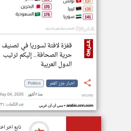
قفزة لافتة لسوريا في تصنيف
حرية الصحافة.. إليكم ترتيب
الدول العربية
اخبار جزر القمر
Politics
May 04, 2026
منذ ٣ أشهر
VF17PD
عدد الكلمات: ٢٣١
•
arabic.cnn.com
سي ان ان عربي
تابع اخر اخب