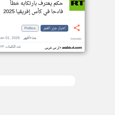
حكم يعترف بارتكابه خطأ
فادحا في كأس إفريقيا 2025
اخبار جزر القمر
Politics
Jan 01, 2026
منذ ٧ أشهر
PG03WV
عدد الكلمات: ٢٢٣
•
arabic.rt.com
ار تي عربي