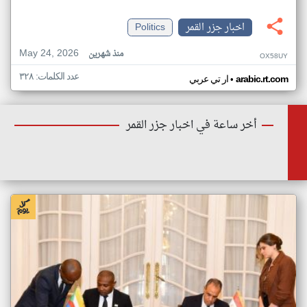
اخبار جزر القمر
Politics
May 24, 2026
منذ شهرين
OX58UY
عدد الكلمات: ٣٢٨
•
arabic.rt.com
ار تي عربي
أخر ساعة في اخبار جزر القمر