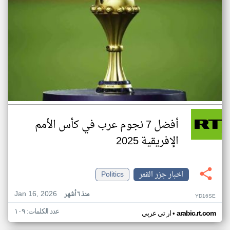
أفضل 7 نجوم عرب في كأس الأمم
الإفريقية 2025
اخبار جزر القمر
Politics
Jan 16, 2026
منذ ٦ أشهر
YD16SE
عدد الكلمات: ١٠٩
•
arabic.rt.com
ار تي عربي