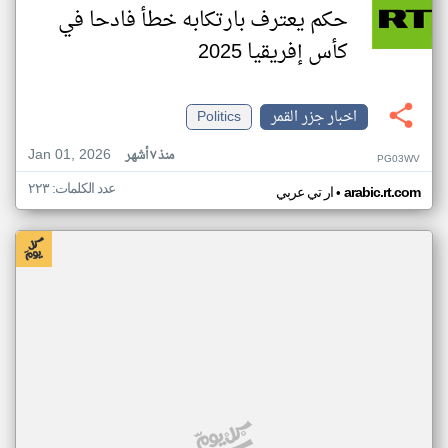
حكم يعترف بارتكابه خطأ فادحا في
كأس إفريقيا 2025
اخبار جزر القمر
Politics
Jan 01, 2026
منذ ٧ أشهر
PG03WV
عدد الكلمات: ٢٢٣
•
arabic.rt.com
ار تي عربي