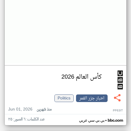
كأس العالم 2026
اخبار جزر القمر
Politics
Jun 01, 2026
منذ شهرين
PF63IT
عدد الكلمات: ٦ الصور: ٢٥
•
bbc.com
بي بي سي عربي