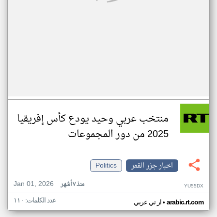
منتخب عربي وحيد يودع كأس إفريقيا
2025 من دور المجموعات
اخبار جزر القمر
Politics
Jan 01, 2026
منذ ٧ أشهر
YU55DX
عدد الكلمات: ١١٠
•
arabic.rt.com
ار تي عربي