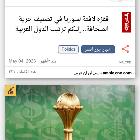
قفزة لافتة لسوريا في تصنيف حرية
الصحافة.. إليكم ترتيب الدول العربية
اخبار جزر القمر
Politics
May 04, 2026
منذ ٣ أشهر
VF17PD
عدد الكلمات: ٢٣١
•
arabic.cnn.com
سي ان ان عربي