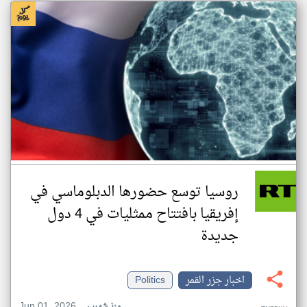
روسيا توسع حضورها الدبلوماسي في
إفريقيا بافتتاح ممثليات في 4 دول
جديدة
اخبار جزر القمر
Politics
Jun 01, 2026