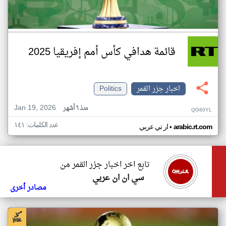
قائمة هدافي كأس أمم إفريقيا 2025
اخبار جزر القمر
Politics
Jan 19, 2026
منذ ٦ أشهر
QG60YL
عدد الكلمات: ١٤١
•
arabic.rt.com
ار تي عربي
تابع اخر اخبار جزر القمر من
سي ان ان عربي
مصادر أخرى