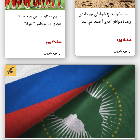
اليونيسكو تدرج شواطئ نورماندي
بينهم ممثلو 7 دول عربية.. 13
klyoum.com
وعدة مواقع أخرى أحدها في بلد ...
تغيير الدولة
عضوا في مجلس "الفيفا" ...
تعبر
مصادر الأخبار من جزر القمر
المقالات
الموجوده
اخبار جزر القمر على مدار الساعة
منذ ١٤ يوم
هنا عن
منذ ٢٨ يوم
وجهة
نظر
أهم اخبار جزر القمر العاجلة والمباشرة
ار تي عربي
كاتبيها.
ار تي عربي