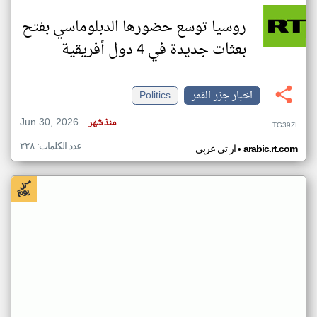
روسيا توسع حضورها الدبلوماسي بفتح
بعثات جديدة في 4 دول أفريقية
اخبار جزر القمر
Politics
Jun 30, 2026
منذ شهر
TG39ZI
عدد الكلمات: ٢٢٨
•
arabic.rt.com
ار تي عربي