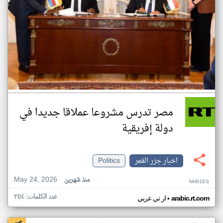
مصر تدرس مشروعا عملاقا جديدا في
دولة إفريقية
اخبار جزر القمر
Politics
May 24, 2026
منذ شهرين
NH91ES
عدد الكلمات: ٢٥٤
•
arabic.rt.com
ار تي عربي