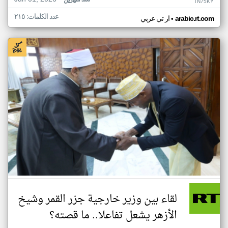
منذ شهرين
TN75KY
عدد الكلمات: ٢١٥
•
arabic.rt.com
ار تي عربي
لقاء بين وزير خارجية جزر القمر وشيخ
الأزهر يشعل تفاعلا.. ما قصته؟