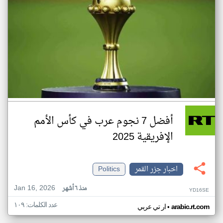
أفضل 7 نجوم عرب في كأس الأمم
الإفريقية 2025
اخبار جزر القمر
Politics
Jan 16, 2026
منذ ٦ أشهر
YD16SE
عدد الكلمات: ١٠٩
•
arabic.rt.com
ار تي عربي