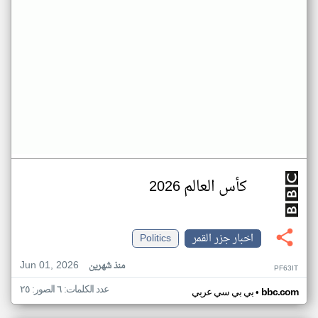
كأس العالم 2026
اخبار جزر القمر
Politics
Jun 01, 2026
منذ شهرين
PF63IT
عدد الكلمات: ٦ الصور: ٢٥
•
bbc.com
بي بي سي عربي