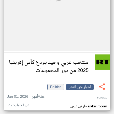
منتخب عربي وحيد يودع كأس إفريقيا
2025 من دور المجموعات
اخبار جزر القمر
Politics
Jan 01, 2026
منذ ٧ أشهر
YU55DX
عدد الكلمات: ١١٠
•
arabic.rt.com
ار تي عربي