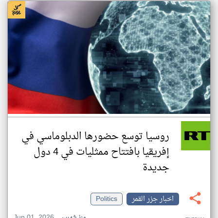
روسيا توسع حضورها الدبلوماسي في
إفريقيا بافتتاح ممثليات في 4 دول
جديدة
اخبار جزر القمر
Politics
Jun 01, 2026