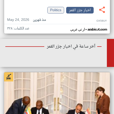
اخبار جزر القمر
Politics
May 24, 2026
منذ شهرين
OX58UY
عدد الكلمات: ٣٢٨
•
arabic.rt.com
ار تي عربي
أخر ساعة في اخبار جزر القمر