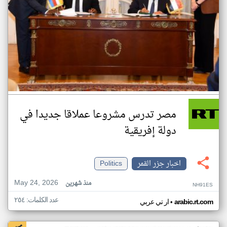
مصر تدرس مشروعا عملاقا جديدا في
دولة إفريقية
اخبار جزر القمر
Politics
May 24, 2026
منذ شهرين
NH91ES
عدد الكلمات: ٢٥٤
•
arabic.rt.com
ار تي عربي