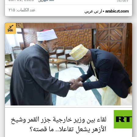
منذ شهرين
TN75KY
عدد الكلمات: ٢١٥
•
arabic.rt.com
ار تي عربي
لقاء بين وزير خارجية جزر القمر وشيخ
الأزهر يشعل تفاعلا.. ما قصته؟