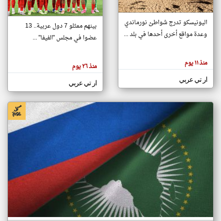
اليونيسكو تدرج شواطئ نورماندي
بينهم ممثلو 7 دول عربية.. 13
klyoum.com
وعدة مواقع أخرى أحدها في بلد ...
تغيير الدولة
عضوا في مجلس "الفيفا" ...
تعبر
مصادر الأخبار من جزر القمر
المقالات
الموجوده
اخبار جزر القمر على مدار الساعة
منذ ١١ يوم
هنا عن
منذ ٢٦ يوم
وجهة
نظر
أهم اخبار جزر القمر العاجلة والمباشرة
ار تي عربي
كاتبيها.
ار تي عربي