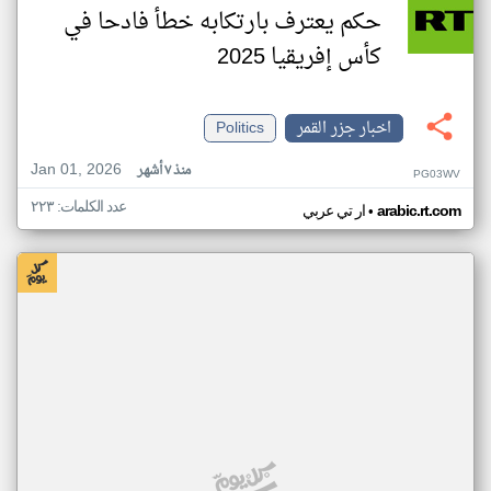
حكم يعترف بارتكابه خطأ فادحا في
كأس إفريقيا 2025
اخبار جزر القمر
Politics
Jan 01, 2026
منذ ٧ أشهر
PG03WV
عدد الكلمات: ٢٢٣
•
arabic.rt.com
ار تي عربي