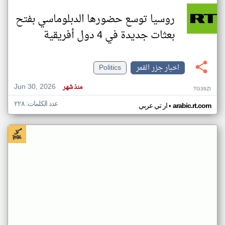
روسيا توسع حضورها الدبلوماسي بفتح
بعثات جديدة في 4 دول أفريقية
اخبار جزر القمر
Politics
Jun 30, 2026
منذ شهر
TG39ZI
عدد الكلمات: ٢٢٨
•
arabic.rt.com
ار تي عربي