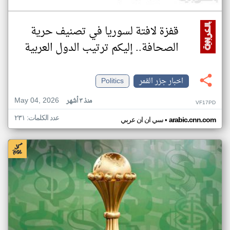
قفزة لافتة لسوريا في تصنيف حرية
الصحافة.. إليكم ترتيب الدول العربية
اخبار جزر القمر
Politics
May 04, 2026
منذ ٣ أشهر
VF17PD
عدد الكلمات: ٢٣١
•
arabic.cnn.com
سي ان ان عربي