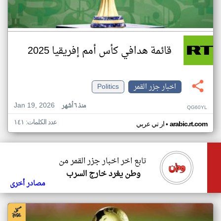
قائمة هدافي كأس أمم إفريقيا 2025
اخبار جزر القمر
Politics
Jan 19, 2026
منذ ٦ أشهر
QG60YL
عدد الكلمات: ١٤١
•
arabic.rt.com
ار تي عربي
تابع اخر اخبار جزر القمر من
وطن يغرد خارج السرب
مصادر أخرى