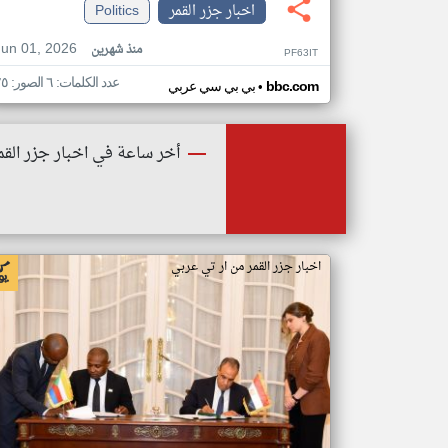
اخبار جزر القمر
Politics
Jun 01, 2026
منذ شهرين
PF63IT
عدد الكلمات: ٦ الصور: ٢٥
•
bbc.com
بي بي سي عربي
أخر ساعة في اخبار جزر القم
اخبار جزر القمر من ار تي عربي