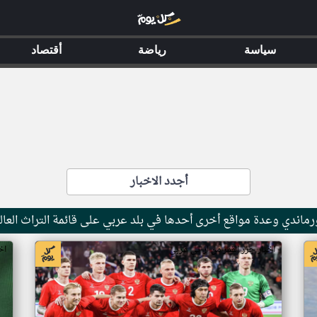
سياسة
رياضة
أقتصاد
أجدد الاخبار
ماندي وعدة مواقع أخرى أحدها في بلد عربي على قائمة التراث العال
اخبار جزر القمر من ار تي عربي
اخ