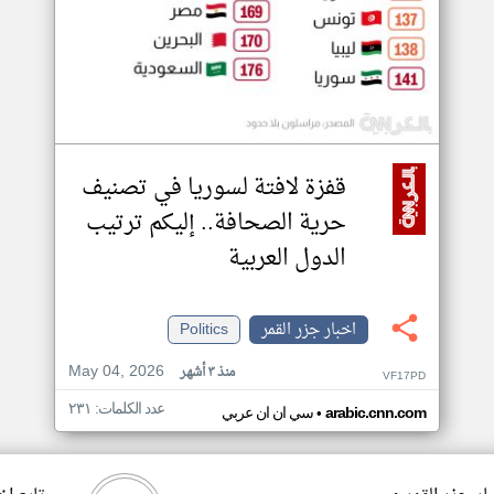
قفزة لافتة لسوريا في تصنيف
حرية الصحافة.. إليكم ترتيب
الدول العربية
اخبار جزر القمر
Politics
May 04, 2026
منذ ٣ أشهر
VF17PD
عدد الكلمات: ٢٣١
•
arabic.cnn.com
سي ان ان عربي