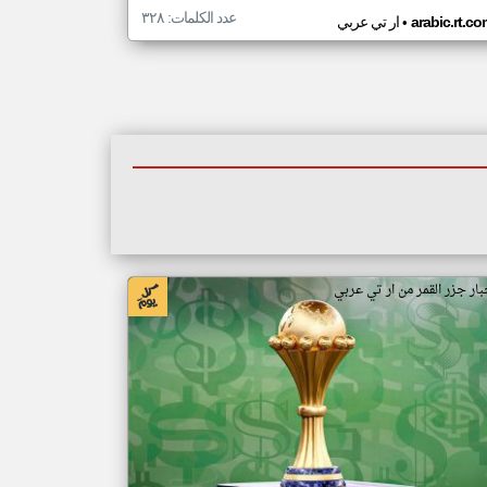
عدد الكلمات: ٣٢٨
•
arabic.rt.c
ار تي عربي
بار جزر القمر من ار تي عربي