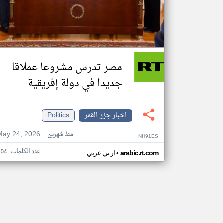
مصر تدرس مشروعا عملاقا
جديدا في دولة إفريقية
اخبار جزر القمر
Politics
May 24, 2026
منذ شهرين
NH91ES
عدد الكلمات: ٢٥٤
•
arabic.rt.com
ار تي عربي