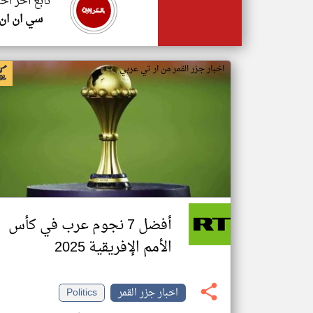
تابع اخر اخب
سي ان ان
اخبار جزر القمر من ار تي عربي
أفضل 7 نجوم عرب في كأس
الأمم الإفريقية 2025
اخبار جزر القمر
Politics