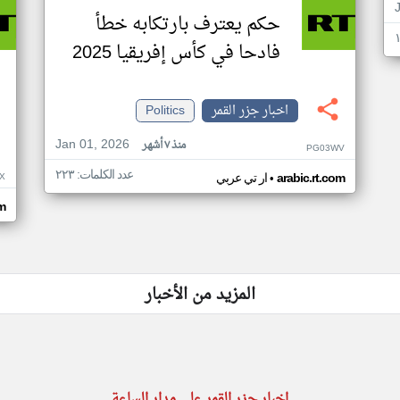
حكم يعترف بارتكابه خطأ
فادحا في كأس إفريقيا 2025
اخبار جزر القمر
Politics
Jan 01, 2026
منذ ٧ أشهر
PG03WV
عدد الكلمات: ٢٢٣
•
X
arabic.rt.com
ار تي عربي
om
المزيد من الأخبار
اخبار جزر القمر على مدار الساعة