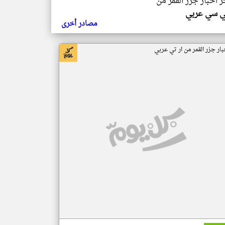
ر اخبار جزر القمر من
ي سي عربي
مصادر أخرى
بار جزر القمر من ار تي عربي