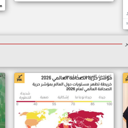
om
ر
اخبار جزر القمر من سي ان ان عربي
اخ