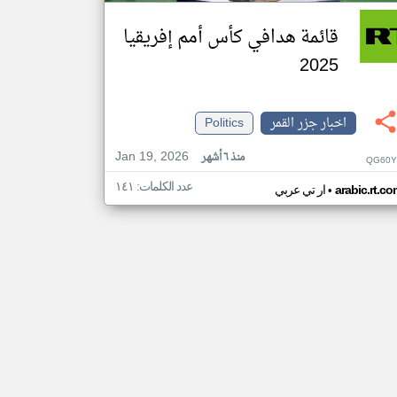
قائمة هدافي كأس أمم إفريقيا
2025
اخبار جزر القمر
Politics
Jan 19, 2026
منذ ٦ أشهر
QG60Y
عدد الكلمات: ١٤١
•
arabic.rt.c
ار تي عربي