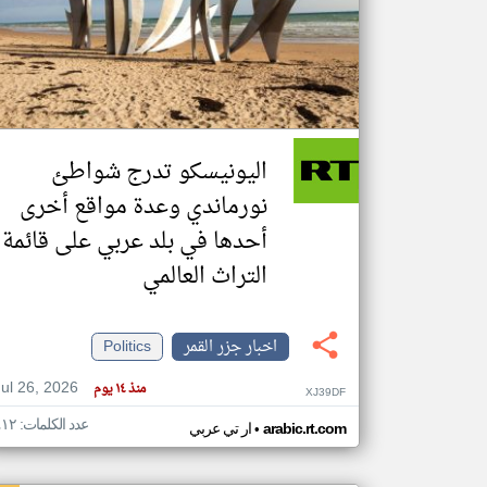
تعبر
المقالات
الموجوده
هنا عن
وجهة
اليونيسكو تدرج شواطئ
نظر
كاتبيها.
نورماندي وعدة مواقع أخرى
أحدها في بلد عربي على قائمة
التراث العالمي
اخبار جزر القمر
Politics
Jul 26, 2026
منذ ١٤ يوم
XJ39DF
عدد الكلمات: ٤١٢
•
arabic.rt.com
ار تي عربي