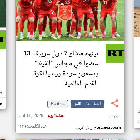
بينهم ممثلو 7 دول عربية.. 13
عضوا في مجلس "الفيفا"
يدعمون عودة روسيا لكرة
القدم العالمية
ZI
اخبار جزر القمر
Politics
om
Jul 11, 2026
منذ ٢٨ يوم
EE45AI
عدد الكلمات: ٢٢٦
•
arabic.rt.com
ار تي عربي