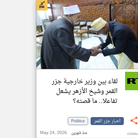
بار جزر القمر من ار تي عربي
لقاء بين وزير خارجية جزر
القمر وشيخ الأزهر يشعل
تفاعلا.. ما قصته؟
اخبار جزر القمر
Politics
May 24, 2026
منذ شهرين
OX58U