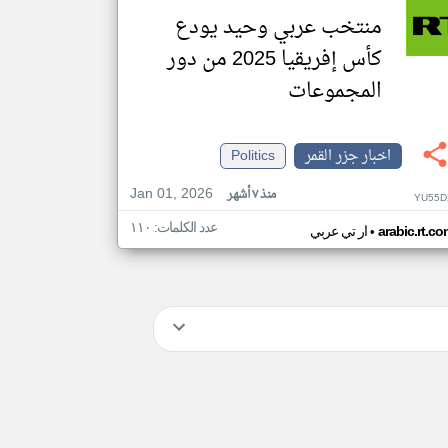
منتخب عربي وحيد يودع
كأس إفريقيا 2025 من دور
المجموعات
اخبار جزر القمر
Politics
Jan 01, 2026
منذ ٧ أشهر
YU55D
عدد الكلمات: ١١٠
•
arabic.rt.c
ار تي عربي