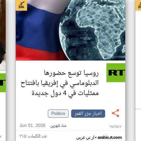
اخبار جزر القمر من ار تي عربي
اخ
روسيا توسع حضورها
الدبلوماسي في إفريقيا بافتتاح
ممثليات في 4 دول جديدة
اخبار جزر القمر
Politics
Jun 01, 2026
منذ شهرين
TN75KY
عدد الكلمات: ٢١٥
•
Y
arabic.rt.com
ار تي عربي