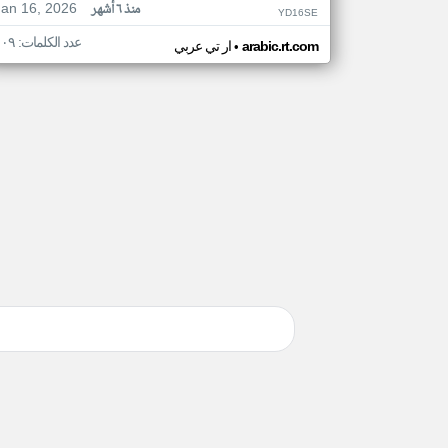
Jan 16, 2026
منذ ٦ أشهر
YD16SE
عدد الكلمات: ١٠٩
•
arabic.rt.com
ار تي عربي