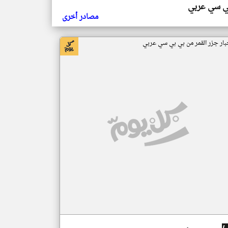
ي سي عربي
مصادر أخرى
بار جزر القمر من بي بي سي عربي