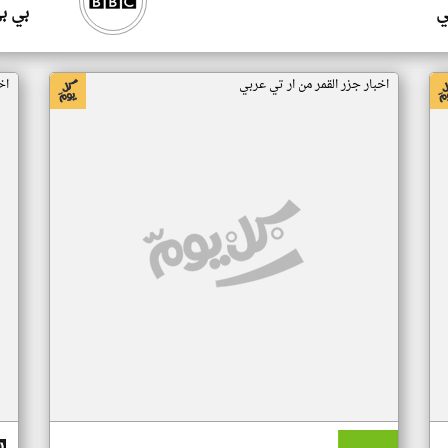
ي
بي ب
اخبار جزر القمر من ار تي عربي
اخ