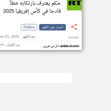
حكم يعترف بارتكابه خطأ
فادحا في كأس إفريقيا 2025
اخبار جزر القمر
Politics
Jan 01, 2026
منذ ٧ أشهر
PG03WV
عدد الكلمات: ٢٢٣
•
arabic.rt.com
ار تي عربي