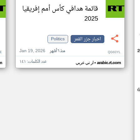
قائمة هدافي كأس أمم إفريقيا
2025
اخبار جزر القمر
Politics
Jan 19, 2026
منذ ٦ أشهر
E
QG60YL
عدد الكلمات: ١٤١
•
arabic.rt.com
ار تي عربي
om