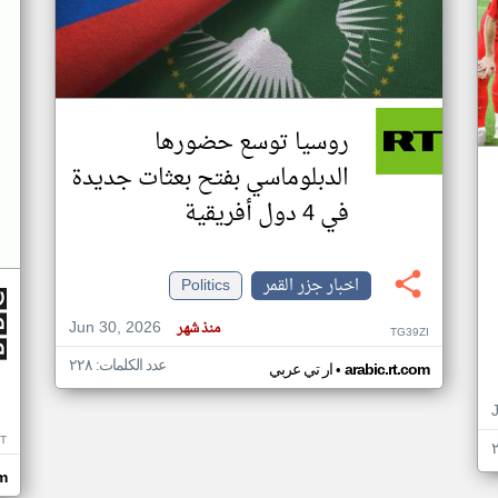
روسيا توسع حضورها
الدبلوماسي بفتح بعثات جديدة
في 4 دول أفريقية
اخبار جزر القمر
Politics
Jun 30, 2026
منذ شهر
TG39ZI
عدد الكلمات: ٢٢٨
•
arabic.rt.com
ار تي عربي
IT
m