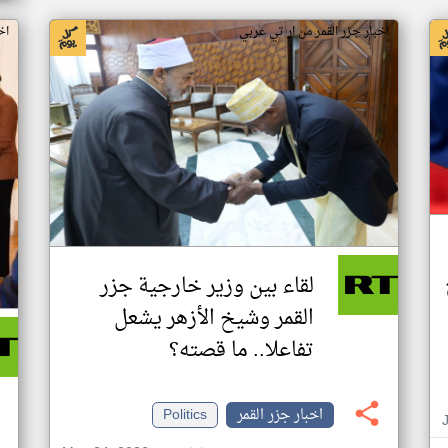
اخبار جزر القمر من ار تي عربي
اخ
لقاء بين وزير خارجية جزر
القمر وشيخ الأزهر يشعل
تفاعلا.. ما قصته؟
اخبار جزر القمر
Politics