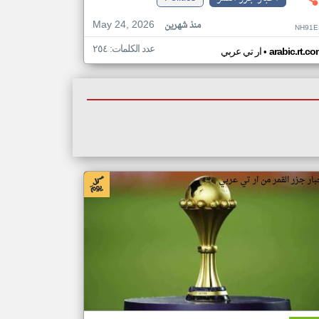
May 24, 2026
منذ شهرين
NH91E
عدد الكلمات: ٢٥٤
•
arabic.rt.c
ار تي عربي
بار جزر القمر من ار تي عربي