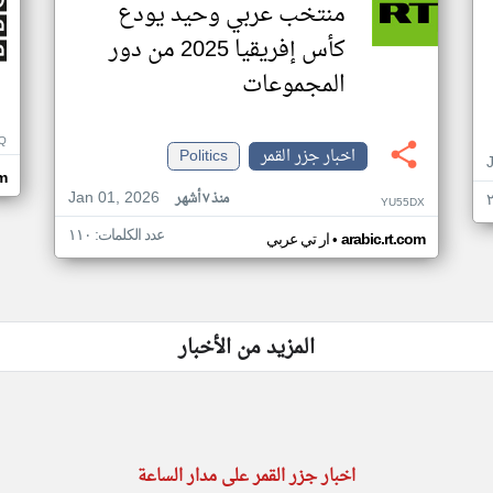
منتخب عربي وحيد يودع
كأس إفريقيا 2025 من دور
المجموعات
Q
اخبار جزر القمر
Politics
m
Jan 01, 2026
منذ ٧ أشهر
YU55DX
عدد الكلمات: ١١٠
•
arabic.rt.com
ار تي عربي
المزيد من الأخبار
اخبار جزر القمر على مدار الساعة