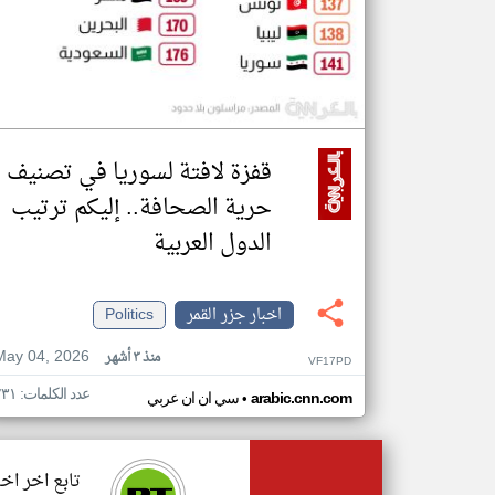
قفزة لافتة لسوريا في تصنيف
حرية الصحافة.. إليكم ترتيب
الدول العربية
اخبار جزر القمر
Politics
May 04, 2026
منذ ٣ أشهر
VF17PD
عدد الكلمات: ٢٣١
•
arabic.cnn.com
سي ان ان عربي
تابع اخر اخب