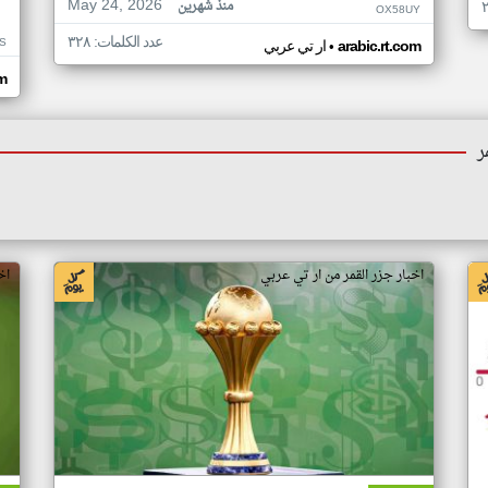
May 24, 2026
منذ شهرين
OX58UY
عدد الكلمات: ٣٢٨
S
•
arabic.rt.com
ار تي عربي
om
ر
اخبار جزر القمر من ار تي عربي
اخ