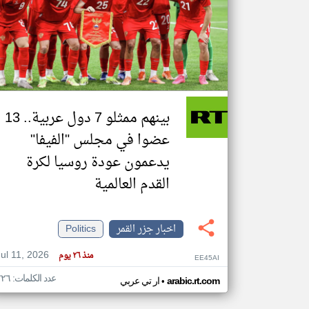
تعبر
المقالات
الموجوده
هنا عن
وجهة
نظر
بينهم ممثلو 7 دول عربية.. 13
كاتبيها.
عضوا في مجلس "الفيفا"
يدعمون عودة روسيا لكرة
القدم العالمية
اخبار جزر القمر
Politics
Jul 11, 2026
منذ ٢٦ يوم
EE45AI
عدد الكلمات: ٢٢٦
•
arabic.rt.com
ار تي عربي