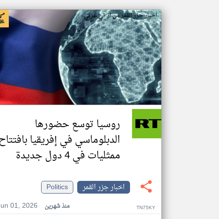
اخبار جزر القمر من ار تي عربي
روسيا توسع حضورها
الدبلوماسي في إفريقيا بافتتاح
ممثليات في 4 دول جديدة
اخبار جزر القمر
Politics
Jun 01, 2026
منذ شهرين
TN75KY