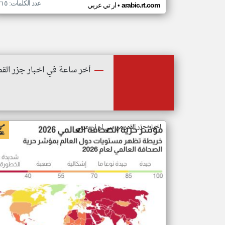
عدد الكلمات: ٢١٥
•
arabic.rt.com
ار تي عربي
أخر ساعة في اخبار جزر القم
اخبار جزر القمر من سي ان ان عربي