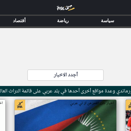
سياسة
رياضة
أقتصاد
أجدد الاخبار
ماندي وعدة مواقع أخرى أحدها في بلد عربي على قائمة التراث العال
اخبار جزر القمر من ار تي عربي
اخ