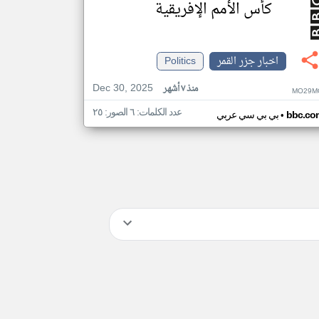
كأس الأمم الإفريقية
اخبار جزر القمر
Politics
Dec 30, 2025
منذ ٧ أشهر
MO29M
عدد الكلمات: ٦ الصور: ٢٥
•
bbc.co
بي بي سي عربي