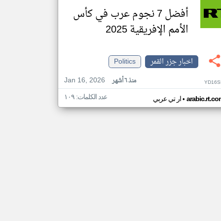
أفضل 7 نجوم عرب في كأس
الأمم الإفريقية 2025
اخبار جزر القمر
Politics
Jan 16, 2026
منذ ٦ أشهر
YD16S
عدد الكلمات: ١٠٩
•
arabic.rt.c
ار تي عربي