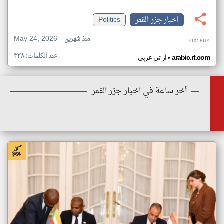
اخبار جزر القمر
Politics
May 24, 2026
منذ شهرين
OX58UY
عدد الكلمات: ٣٢٨
•
arabic.rt.com
ار تي عربي
أخر ساعة في اخبار جزر القمر