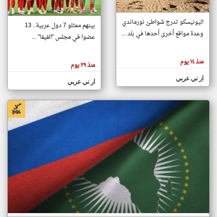
اليونيسكو تدرج شواطئ نورماندي
بينهم ممثلو 7 دول عربية.. 13
klyoum.com
وعدة مواقع أخرى أحدها في بلد ...
تغيير الدولة
عضوا في مجلس "الفيفا" ...
تعبر
مصادر الأخبار من جزر القمر
المقالات
الموجوده
اخبار جزر القمر على مدار الساعة
منذ ١٤ يوم
هنا عن
منذ ٢٩ يوم
وجهة
نظر
أهم اخبار جزر القمر العاجلة والمباشرة
ار تي عربي
كاتبيها.
ار تي عربي