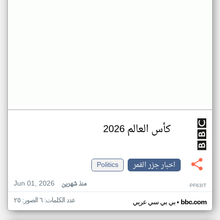
كأس العالم 2026
اخبار جزر القمر
Politics
Jun 01, 2026
منذ شهرين
PF63IT
عدد الكلمات: ٦ الصور: ٢٥
•
bbc.com
بي بي سي عربي