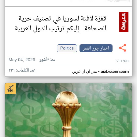
قفزة لافتة لسوريا في تصنيف حرية
الصحافة.. إليكم ترتيب الدول العربية
اخبار جزر القمر
Politics
May 04, 2026
منذ ٣ أشهر
VF17PD
عدد الكلمات: ٢٣١
•
arabic.cnn.com
سي ان ان عربي