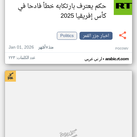
حكم يعترف بارتكابه خطأ فادحا في
كأس إفريقيا 2025
اخبار جزر القمر
Politics
Jan 01, 2026
منذ ٧ أشهر
PG03WV
عدد الكلمات: ٢٢٣
•
arabic.rt.com
ار تي عربي