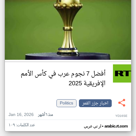
أفضل 7 نجوم عرب في كأس الأمم
الإفريقية 2025
اخبار جزر القمر
Politics
Jan 16, 2026
منذ ٦ أشهر
YD16SE
عدد الكلمات: ١٠٩
•
arabic.rt.com
ار تي عربي