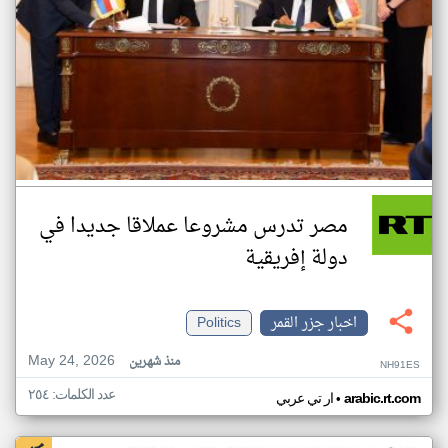
مصر تدرس مشروعا عملاقا جديدا في
دولة إفريقية
اخبار جزر القمر
Politics
May 24, 2026
منذ شهرين
NH91ES
عدد الكلمات: ٢٥٤
•
arabic.rt.com
ار تي عربي