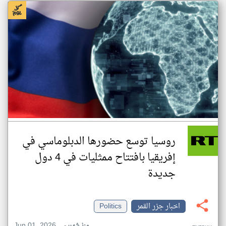
روسيا توسع حضورها الدبلوماسي في
إفريقيا بافتتاح ممثليات في 4 دول
جديدة
اخبار جزر القمر
Politics
Jun 01, 2026