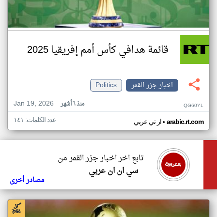
قائمة هدافي كأس أمم إفريقيا 2025
اخبار جزر القمر
Politics
Jan 19, 2026
منذ ٦ أشهر
QG60YL
عدد الكلمات: ١٤١
•
arabic.rt.com
ار تي عربي
تابع اخر اخبار جزر القمر من
سي ان ان عربي
مصادر أخرى