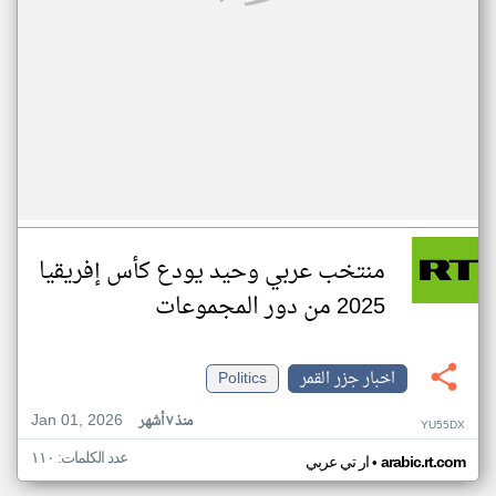
منتخب عربي وحيد يودع كأس إفريقيا
2025 من دور المجموعات
اخبار جزر القمر
Politics
Jan 01, 2026
منذ ٧ أشهر
YU55DX
عدد الكلمات: ١١٠
•
arabic.rt.com
ار تي عربي