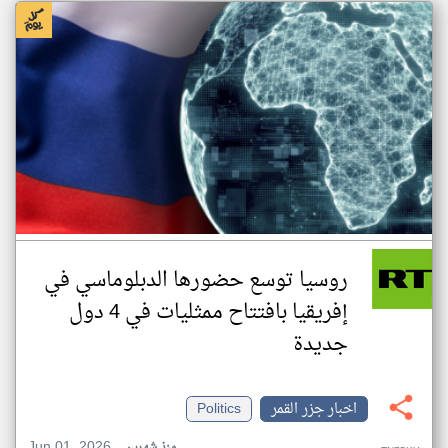
روسيا توسع حضورها الدبلوماسي في
إفريقيا بافتتاح ممثليات في 4 دول
جديدة
اخبار جزر القمر
Politics
Jun 01, 2026