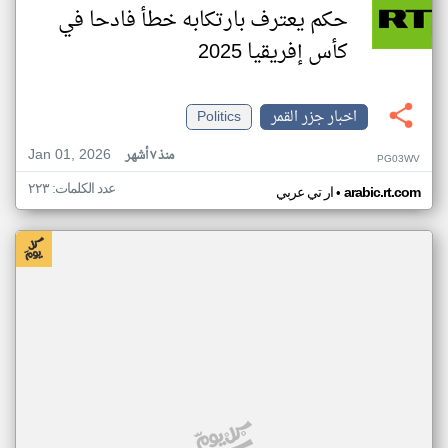
حكم يعترف بارتكابه خطأ فادحا في
كأس إفريقيا 2025
اخبار جزر القمر
Politics
Jan 01, 2026
منذ ٧ أشهر
PG03WV
عدد الكلمات: ٢٢٣
•
arabic.rt.com
ار تي عربي