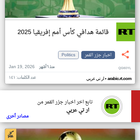
قائمة هدافي كأس أمم إفريقيا 2025
اخبار جزر القمر
Politics
Jan 19, 2026
منذ ٦ أشهر
QG60YL
عدد الكلمات: ١٤١
•
arabic.rt.com
ار تي عربي
تابع اخر اخبار جزر القمر من
ار تي عربي
مصادر أخرى