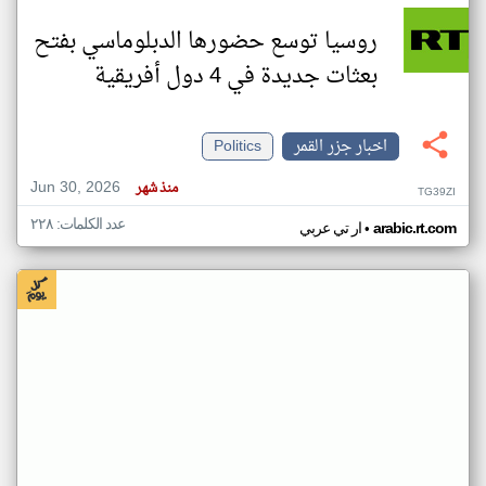
روسيا توسع حضورها الدبلوماسي بفتح
بعثات جديدة في 4 دول أفريقية
اخبار جزر القمر
Politics
Jun 30, 2026
منذ شهر
TG39ZI
عدد الكلمات: ٢٢٨
•
arabic.rt.com
ار تي عربي