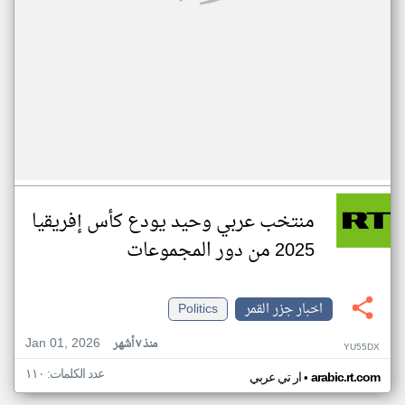
منتخب عربي وحيد يودع كأس إفريقيا
2025 من دور المجموعات
اخبار جزر القمر
Politics
Jan 01, 2026
منذ ٧ أشهر
YU55DX
عدد الكلمات: ١١٠
•
arabic.rt.com
ار تي عربي