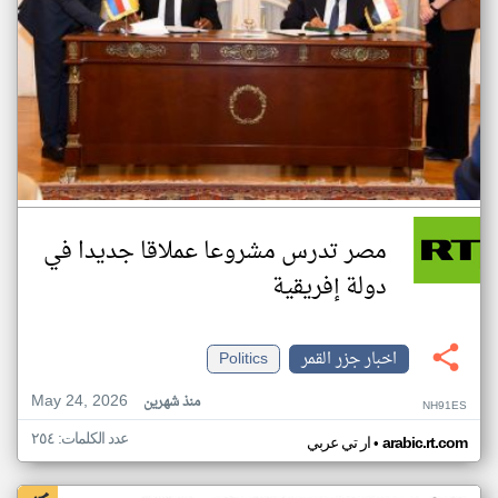
مصر تدرس مشروعا عملاقا جديدا في
دولة إفريقية
اخبار جزر القمر
Politics
May 24, 2026
منذ شهرين
NH91ES
عدد الكلمات: ٢٥٤
•
arabic.rt.com
ار تي عربي