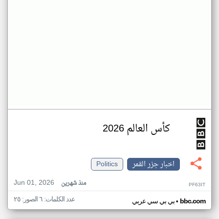
كأس العالم 2026
اخبار جزر القمر
Politics
Jun 01, 2026
منذ شهرين
PF63IT
عدد الكلمات: ٦ الصور: ٢٥
•
bbc.com
بي بي سي عربي