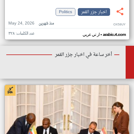
اخبار جزر القمر
Politics
May 24, 2026
منذ شهرين
OX58UY
عدد الكلمات: ٣٢٨
•
arabic.rt.com
ار تي عربي
أخر ساعة في اخبار جزر القمر