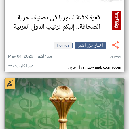
قفزة لافتة لسوريا في تصنيف حرية
الصحافة.. إليكم ترتيب الدول العربية
اخبار جزر القمر
Politics
May 04, 2026
منذ ٣ أشهر
VF17PD
عدد الكلمات: ٢٣١
•
arabic.cnn.com
سي ان ان عربي