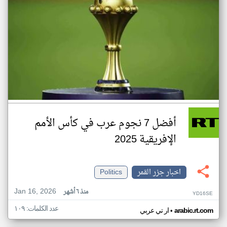
أفضل 7 نجوم عرب في كأس الأمم
الإفريقية 2025
اخبار جزر القمر
Politics
Jan 16, 2026
منذ ٦ أشهر
YD16SE
عدد الكلمات: ١٠٩
•
arabic.rt.com
ار تي عربي