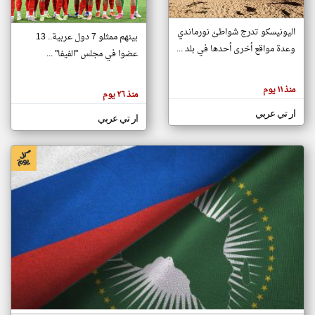
اليونيسكو تدرج شواطئ نورماندي
بينهم ممثلو 7 دول عربية.. 13
klyoum.com
وعدة مواقع أخرى أحدها في بلد ...
تغيير الدولة
عضوا في مجلس "الفيفا" ...
تعبر
مصادر الأخبار من جزر القمر
المقالات
الموجوده
اخبار جزر القمر على مدار الساعة
منذ ١١ يوم
هنا عن
منذ ٢٦ يوم
وجهة
نظر
أهم اخبار جزر القمر العاجلة والمباشرة
ار تي عربي
كاتبيها.
ار تي عربي