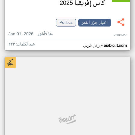
كأس إفريقيا 2025
اخبار جزر القمر
Politics
Jan 01, 2026
منذ ٧ أشهر
PG03WV
عدد الكلمات: ٢٢٣
•
arabic.rt.com
ار تي عربي