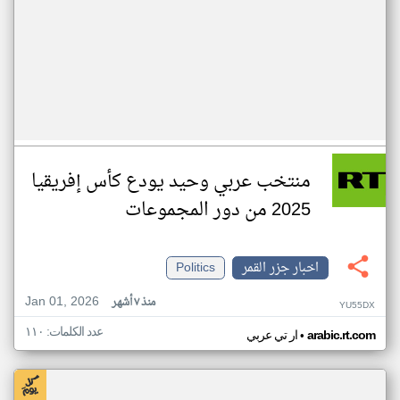
منتخب عربي وحيد يودع كأس إفريقيا
2025 من دور المجموعات
اخبار جزر القمر
Politics
Jan 01, 2026
منذ ٧ أشهر
YU55DX
عدد الكلمات: ١١٠
•
arabic.rt.com
ار تي عربي