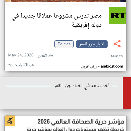
مصر تدرس مشروعا عملاقا جديدا في
دولة إفريقية
اخبار جزر القمر
Politics
May 24, 2026
منذ شهرين
NH91ES
عدد الكلمات: ٢٥٤
•
arabic.rt.com
ار تي عربي
أخر ساعة في اخبار جزر القمر