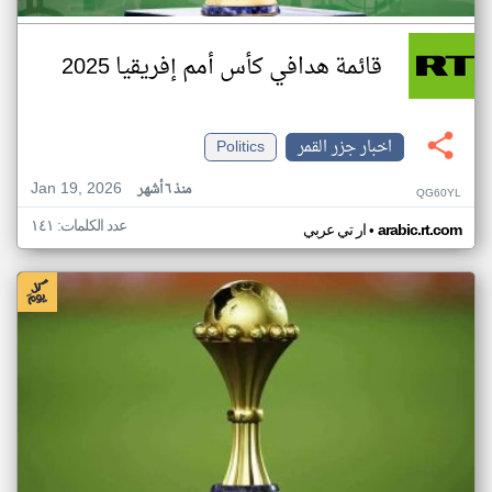
قائمة هدافي كأس أمم إفريقيا 2025
اخبار جزر القمر
Politics
Jan 19, 2026
منذ ٦ أشهر
QG60YL
عدد الكلمات: ١٤١
•
arabic.rt.com
ار تي عربي