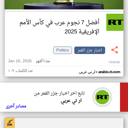
أفضل 7 نجوم عرب في كأس الأمم
الإفريقية 2025
اخبار جزر القمر
Politics
Jan 16, 2026
منذ ٦ أشهر
YD16SE
عدد الكلمات: ١٠٩
•
arabic.rt.com
ار تي عربي
تابع اخر اخبار جزر القمر من
ار تي عربي
مصادر أخرى