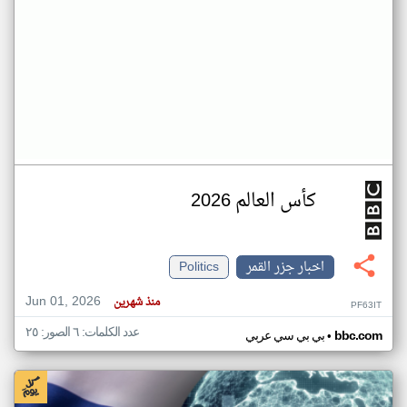
كأس العالم 2026
اخبار جزر القمر
Politics
Jun 01, 2026
منذ شهرين
PF63IT
عدد الكلمات: ٦ الصور: ٢٥
•
bbc.com
بي بي سي عربي