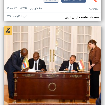
May 24, 2026
منذ شهرين
OX58UY
عدد الكلمات: ٣٢٨
•
arabic.rt.com
ار تي عربي