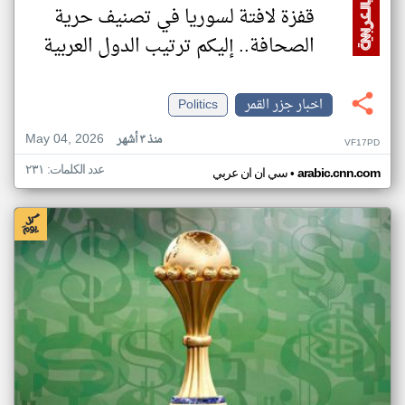
قفزة لافتة لسوريا في تصنيف حرية
الصحافة.. إليكم ترتيب الدول العربية
اخبار جزر القمر
Politics
May 04, 2026
منذ ٣ أشهر
VF17PD
عدد الكلمات: ٢٣١
•
arabic.cnn.com
سي ان ان عربي