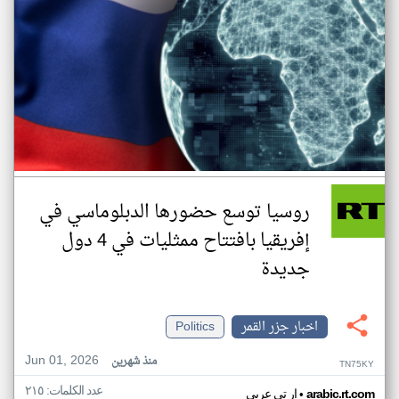
روسيا توسع حضورها الدبلوماسي في
إفريقيا بافتتاح ممثليات في 4 دول
جديدة
اخبار جزر القمر
Politics
Jun 01, 2026
منذ شهرين
TN75KY
عدد الكلمات: ٢١٥
•
arabic.rt.com
ار تي عربي