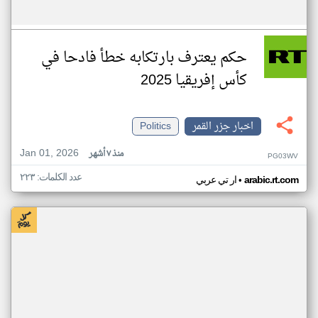
حكم يعترف بارتكابه خطأ فادحا في
كأس إفريقيا 2025
اخبار جزر القمر
Politics
Jan 01, 2026
منذ ٧ أشهر
PG03WV
عدد الكلمات: ٢٢٣
•
arabic.rt.com
ار تي عربي