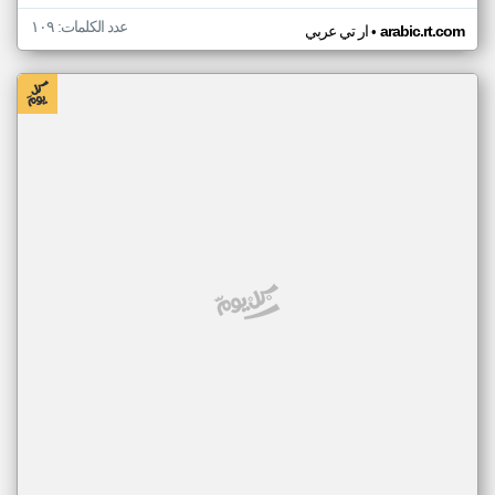
عدد الكلمات: ١٠٩
•
arabic.rt.com
ار تي عربي