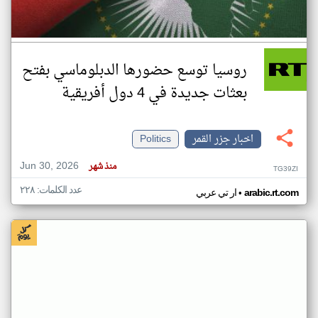
روسيا توسع حضورها الدبلوماسي بفتح
بعثات جديدة في 4 دول أفريقية
اخبار جزر القمر
Politics
Jun 30, 2026
منذ شهر
TG39ZI
عدد الكلمات: ٢٢٨
•
arabic.rt.com
ار تي عربي