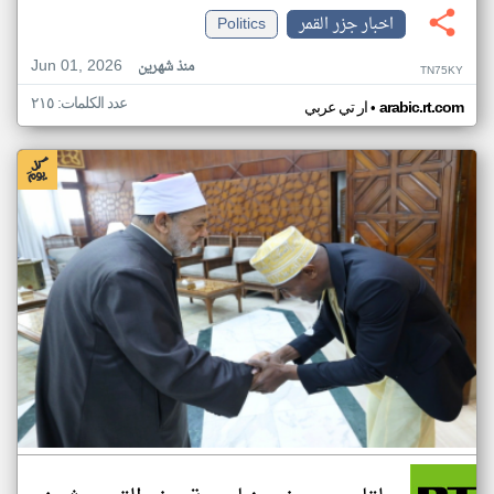
اخبار جزر القمر
Politics
Jun 01, 2026
منذ شهرين
TN75KY
عدد الكلمات: ٢١٥
•
arabic.rt.com
ار تي عربي