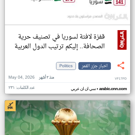
قفزة لافتة لسوريا في تصنيف حرية
الصحافة.. إليكم ترتيب الدول العربية
اخبار جزر القمر
Politics
May 04, 2026
منذ ٣ أشهر
VF17PD
عدد الكلمات: ٢٣١
•
arabic.cnn.com
سي ان ان عربي