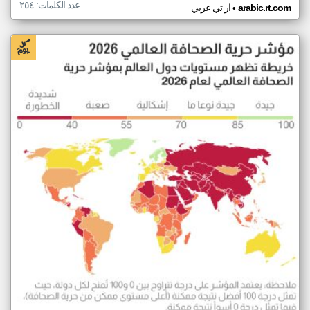
عدد الكلمات: ٢٥٤
•
arabic.rt.com
ار تي عربي