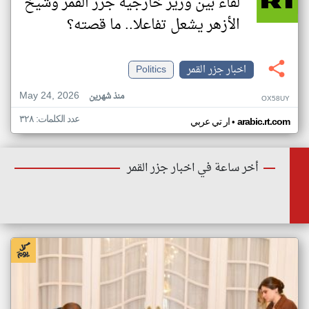
لقاء بين وزير خارجية جزر القمر وشيخ
الأزهر يشعل تفاعلا.. ما قصته؟
اخبار جزر القمر
Politics
May 24, 2026
منذ شهرين
OX58UY
عدد الكلمات: ٣٢٨
•
arabic.rt.com
ار تي عربي
أخر ساعة في اخبار جزر القمر