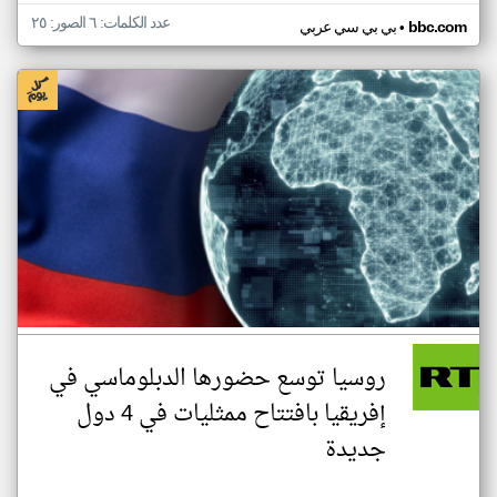
عدد الكلمات: ٦ الصور: ٢٥
•
bbc.com
بي بي سي عربي
روسيا توسع حضورها الدبلوماسي في
إفريقيا بافتتاح ممثليات في 4 دول
جديدة