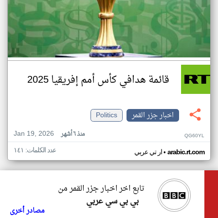
قائمة هدافي كأس أمم إفريقيا 2025
اخبار جزر القمر
Politics
Jan 19, 2026
منذ ٦ أشهر
QG60YL
عدد الكلمات: ١٤١
•
arabic.rt.com
ار تي عربي
تابع اخر اخبار جزر القمر من
بي بي سي عربي
مصادر أخرى