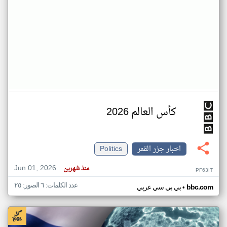
كأس العالم 2026
اخبار جزر القمر
Politics
Jun 01, 2026
منذ شهرين
PF63IT
عدد الكلمات: ٦ الصور: ٢٥
•
bbc.com
بي بي سي عربي