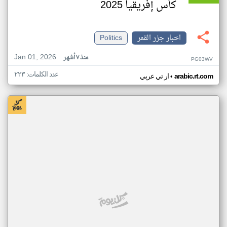
كأس إفريقيا 2025
اخبار جزر القمر
Politics
Jan 01, 2026
منذ ٧ أشهر
PG03WV
عدد الكلمات: ٢٢٣
•
arabic.rt.com
ار تي عربي