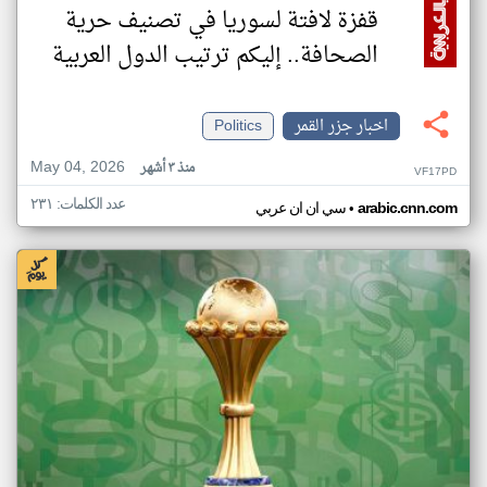
قفزة لافتة لسوريا في تصنيف حرية
الصحافة.. إليكم ترتيب الدول العربية
اخبار جزر القمر
Politics
May 04, 2026
منذ ٣ أشهر
VF17PD
عدد الكلمات: ٢٣١
•
arabic.cnn.com
سي ان ان عربي