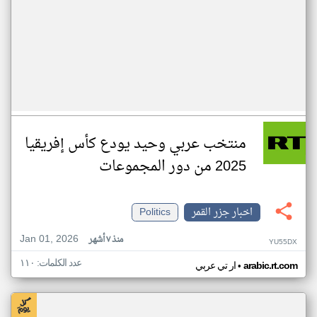
منتخب عربي وحيد يودع كأس إفريقيا
2025 من دور المجموعات
اخبار جزر القمر
Politics
Jan 01, 2026
منذ ٧ أشهر
YU55DX
عدد الكلمات: ١١٠
•
arabic.rt.com
ار تي عربي