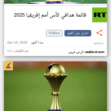
قائمة هدافي كأس أمم إفريقيا 2025
اخبار جزر القمر
Politics
Jan 19, 2026
منذ ٦ أشهر
QG60YL
عدد الكلمات: ١٤١
•
arabic.rt.com
ار تي عربي