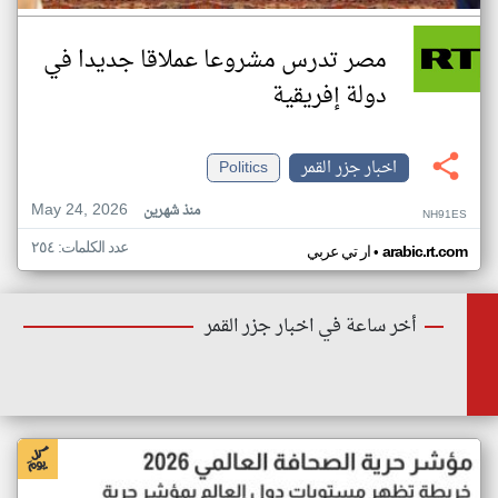
مصر تدرس مشروعا عملاقا جديدا في
دولة إفريقية
اخبار جزر القمر
Politics
May 24, 2026
منذ شهرين
NH91ES
عدد الكلمات: ٢٥٤
•
arabic.rt.com
ار تي عربي
أخر ساعة في اخبار جزر القمر