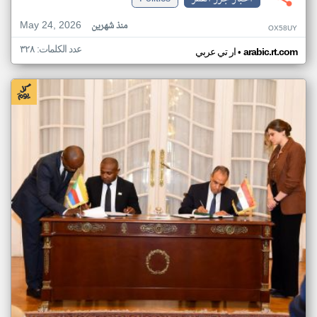
May 24, 2026
منذ شهرين
OX58UY
عدد الكلمات: ٣٢٨
•
arabic.rt.com
ار تي عربي