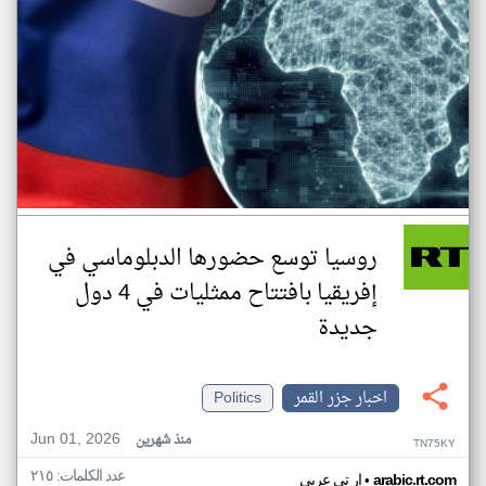
روسيا توسع حضورها الدبلوماسي في
إفريقيا بافتتاح ممثليات في 4 دول
جديدة
اخبار جزر القمر
Politics
Jun 01, 2026
منذ شهرين
TN75KY
عدد الكلمات: ٢١٥
•
arabic.rt.com
ار تي عربي