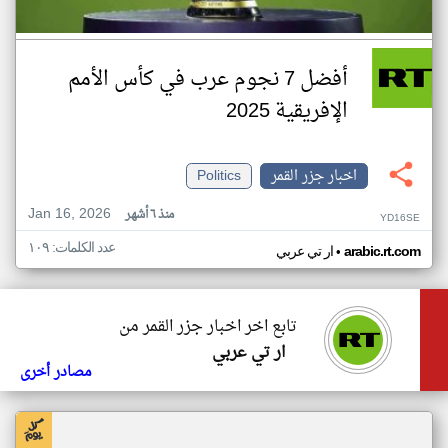
أفضل 7 نجوم عرب في كأس الأمم
الإفريقية 2025
اخبار جزر القمر
Politics
Jan 16, 2026
منذ ٦ أشهر
YD16SE
عدد الكلمات: ١٠٩
•
arabic.rt.com
ار تي عربي
تابع اخر اخبار جزر القمر من
ار تي عربي
مصادر أخرى