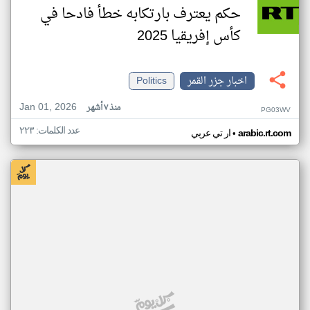
حكم يعترف بارتكابه خطأ فادحا في
كأس إفريقيا 2025
اخبار جزر القمر
Politics
Jan 01, 2026
منذ ٧ أشهر
PG03WV
عدد الكلمات: ٢٢٣
•
arabic.rt.com
ار تي عربي