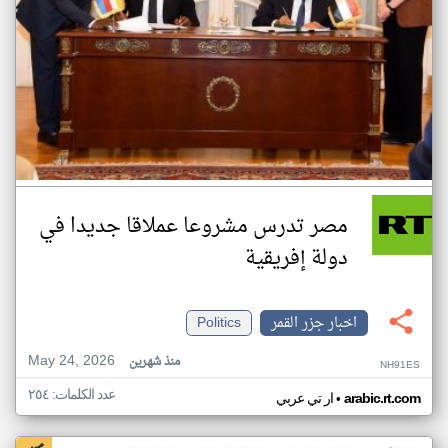
مصر تدرس مشروعا عملاقا جديدا في
دولة إفريقية
اخبار جزر القمر
Politics
May 24, 2026
منذ شهرين
NH91ES
عدد الكلمات: ٢٥٤
•
arabic.rt.com
ار تي عربي