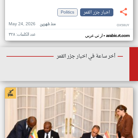
اخبار جزر القمر
Politics
May 24, 2026
منذ شهرين
OX58UY
عدد الكلمات: ٣٢٨
•
arabic.rt.com
ار تي عربي
أخر ساعة في اخبار جزر القمر