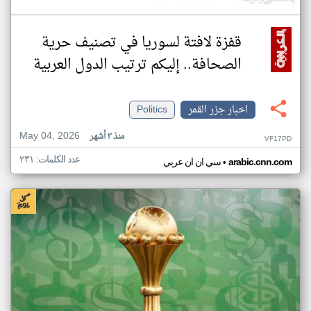
قفزة لافتة لسوريا في تصنيف حرية
الصحافة.. إليكم ترتيب الدول العربية
اخبار جزر القمر
Politics
May 04, 2026
منذ ٣ أشهر
VF17PD
عدد الكلمات: ٢٣١
•
arabic.cnn.com
سي ان ان عربي