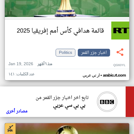
قائمة هدافي كأس أمم إفريقيا 2025
اخبار جزر القمر
Politics
Jan 19, 2026
منذ ٦ أشهر
QG60YL
عدد الكلمات: ١٤١
•
arabic.rt.com
ار تي عربي
تابع اخر اخبار جزر القمر من
بي بي سي عربي
مصادر أخرى