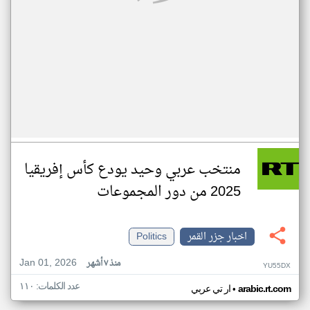
منتخب عربي وحيد يودع كأس إفريقيا
2025 من دور المجموعات
اخبار جزر القمر
Politics
Jan 01, 2026
منذ ٧ أشهر
YU55DX
عدد الكلمات: ١١٠
•
arabic.rt.com
ار تي عربي