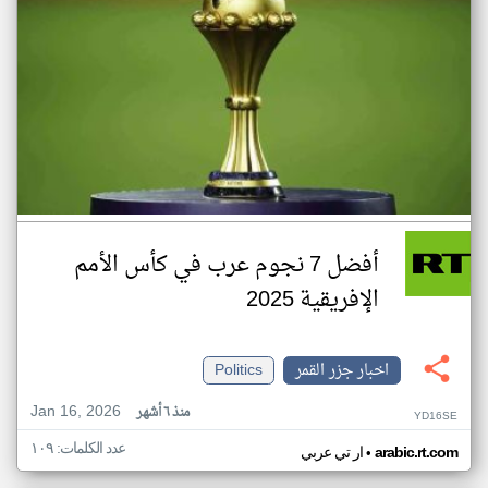
أفضل 7 نجوم عرب في كأس الأمم
الإفريقية 2025
اخبار جزر القمر
Politics
Jan 16, 2026
منذ ٦ أشهر
YD16SE
عدد الكلمات: ١٠٩
•
arabic.rt.com
ار تي عربي