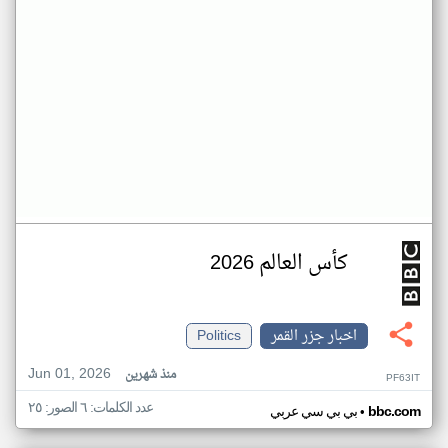
كأس العالم 2026
اخبار جزر القمر
Politics
Jun 01, 2026
منذ شهرين
PF63IT
عدد الكلمات: ٦ الصور: ٢٥
•
bbc.com
بي بي سي عربي