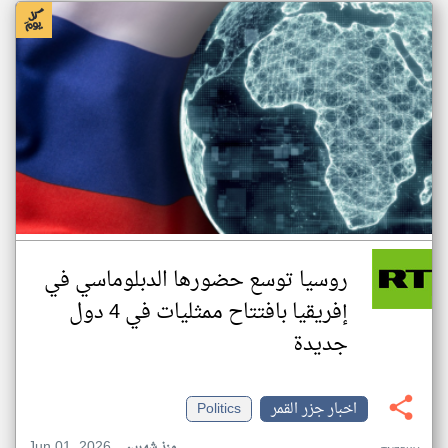
روسيا توسع حضورها الدبلوماسي في
إفريقيا بافتتاح ممثليات في 4 دول
جديدة
اخبار جزر القمر
Politics
Jun 01, 2026