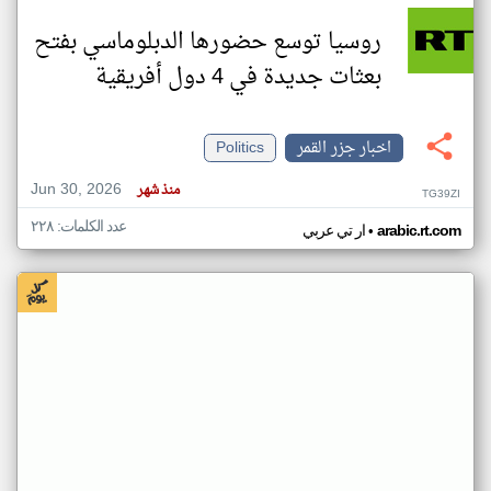
روسيا توسع حضورها الدبلوماسي بفتح
بعثات جديدة في 4 دول أفريقية
اخبار جزر القمر
Politics
Jun 30, 2026
منذ شهر
TG39ZI
عدد الكلمات: ٢٢٨
•
arabic.rt.com
ار تي عربي