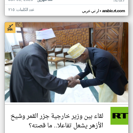
منذ شهرين
TN75KY
عدد الكلمات: ٢١٥
•
arabic.rt.com
ار تي عربي
لقاء بين وزير خارجية جزر القمر وشيخ
الأزهر يشعل تفاعلا.. ما قصته؟