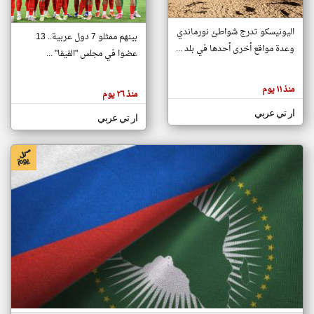
اليونيسكو تدرج شواطئ نورماندي
بينهم ممثلو 7 دول عربية.. 13
klyoum.com
وعدة مواقع أخرى أحدها في بلد ...
تغيير الدولة
عضوا في مجلس "الفيفا" ...
تعبر
مصادر الأخبار من جزر القمر
المقالات
الموجوده
اخبار جزر القمر على مدار الساعة
منذ ١١ يوم
هنا عن
منذ ٢٦ يوم
وجهة
نظر
أهم اخبار جزر القمر العاجلة والمباشرة
ار تي عربي
كاتبيها.
ار تي عربي