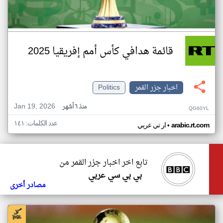
قائمة هدافي كأس أمم إفريقيا 2025
اخبار جزر القمر
Politics
Jan 19, 2026
منذ ٦ أشهر
QG60YL
عدد الكلمات: ١٤١
•
arabic.rt.com
ار تي عربي
تابع اخر اخبار جزر القمر من
بي بي سي عربي
مصادر أخرى