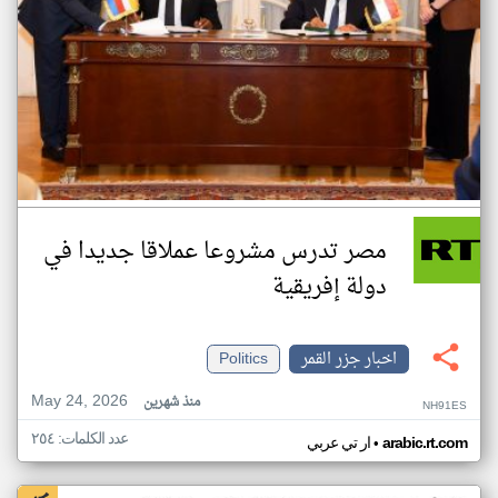
مصر تدرس مشروعا عملاقا جديدا في
دولة إفريقية
اخبار جزر القمر
Politics
May 24, 2026
منذ شهرين
NH91ES
عدد الكلمات: ٢٥٤
•
arabic.rt.com
ار تي عربي