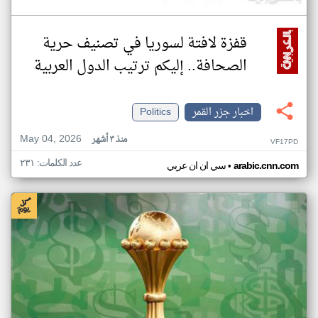
قفزة لافتة لسوريا في تصنيف حرية
الصحافة.. إليكم ترتيب الدول العربية
اخبار جزر القمر
Politics
May 04, 2026
منذ ٣ أشهر
VF17PD
عدد الكلمات: ٢٣١
•
arabic.cnn.com
سي ان ان عربي