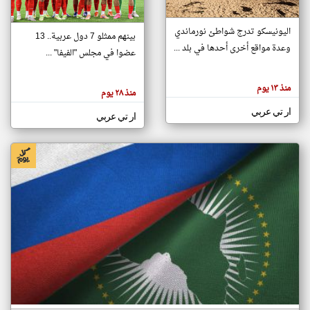
اليونيسكو تدرج شواطئ نورماندي
بينهم ممثلو 7 دول عربية.. 13
klyoum.com
وعدة مواقع أخرى أحدها في بلد ...
تغيير الدولة
عضوا في مجلس "الفيفا" ...
تعبر
مصادر الأخبار من جزر القمر
المقالات
الموجوده
اخبار جزر القمر على مدار الساعة
منذ ١٣ يوم
هنا عن
منذ ٢٨ يوم
وجهة
نظر
أهم اخبار جزر القمر العاجلة والمباشرة
ار تي عربي
كاتبيها.
ار تي عربي