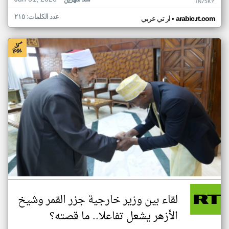
منذ شهرين
TN75KY
عدد الكلمات: ٢١٥
•
arabic.rt.com
ار تي عربي
لقاء بين وزير خارجية جزر القمر وشيخ
الأزهر يشعل تفاعلا.. ما قصته؟