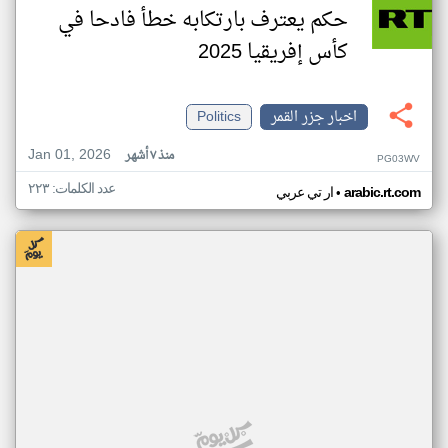
حكم يعترف بارتكابه خطأ فادحا في
كأس إفريقيا 2025
اخبار جزر القمر
Politics
Jan 01, 2026
منذ ٧ أشهر
PG03WV
عدد الكلمات: ٢٢٣
•
arabic.rt.com
ار تي عربي