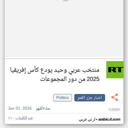
منتخب عربي وحيد يودع كأس إفريقيا
2025 من دور المجموعات
اخبار جزر القمر
Politics
Jan 01, 2026
منذ ٧ أشهر
YU55DX
عدد الكلمات: ١١٠
•
arabic.rt.com
ار تي عربي