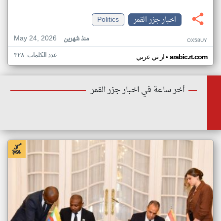
اخبار جزر القمر
Politics
May 24, 2026
منذ شهرين
OX58UY
عدد الكلمات: ٣٢٨
•
arabic.rt.com
ار تي عربي
أخر ساعة في اخبار جزر القمر