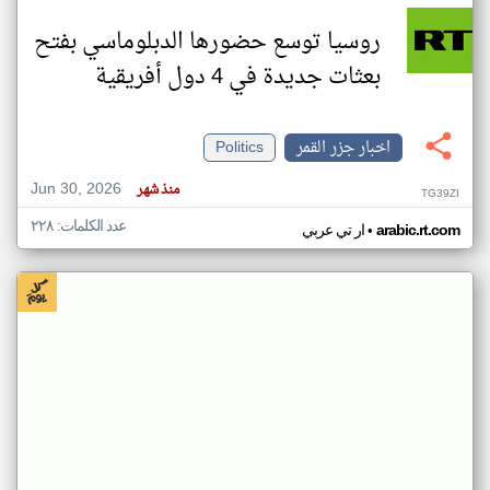
روسيا توسع حضورها الدبلوماسي بفتح
بعثات جديدة في 4 دول أفريقية
اخبار جزر القمر
Politics
Jun 30, 2026
منذ شهر
TG39ZI
عدد الكلمات: ٢٢٨
•
arabic.rt.com
ار تي عربي