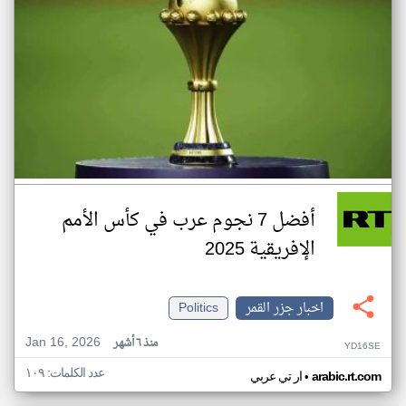
أفضل 7 نجوم عرب في كأس الأمم
الإفريقية 2025
اخبار جزر القمر
Politics
Jan 16, 2026
منذ ٦ أشهر
YD16SE
عدد الكلمات: ١٠٩
•
arabic.rt.com
ار تي عربي