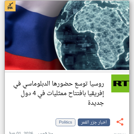
روسيا توسع حضورها الدبلوماسي في
إفريقيا بافتتاح ممثليات في 4 دول
جديدة
اخبار جزر القمر
Politics
Jun 01, 2026