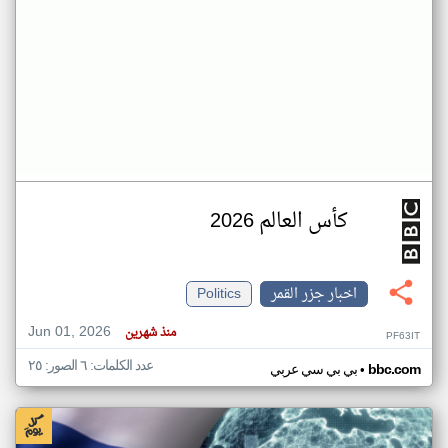
كأس العالم 2026
اخبار جزر القمر
Politics
Jun 01, 2026
منذ شهرين
PF63IT
عدد الكلمات: ٦ الصور: ٢٥
•
bbc.com
بي بي سي عربي