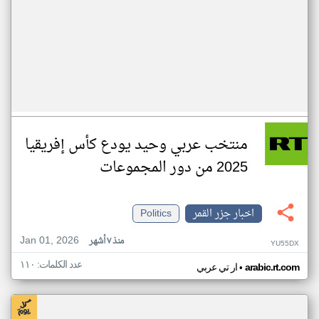
منتخب عربي وحيد يودع كأس إفريقيا
2025 من دور المجموعات
اخبار جزر القمر
Politics
Jan 01, 2026
منذ ٧ أشهر
YU55DX
عدد الكلمات: ١١٠
•
arabic.rt.com
ار تي عربي