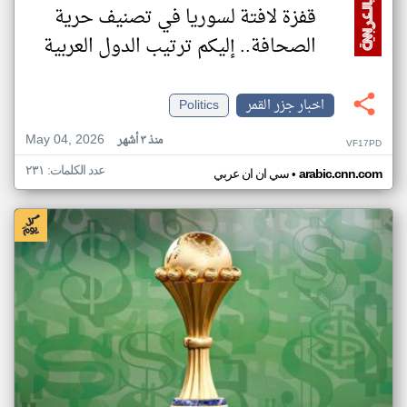
قفزة لافتة لسوريا في تصنيف حرية
الصحافة.. إليكم ترتيب الدول العربية
اخبار جزر القمر
Politics
May 04, 2026
منذ ٣ أشهر
VF17PD
عدد الكلمات: ٢٣١
•
arabic.cnn.com
سي ان ان عربي