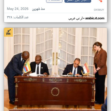
May 24, 2026
منذ شهرين
OX58UY
عدد الكلمات: ٣٢٨
•
arabic.rt.com
ار تي عربي