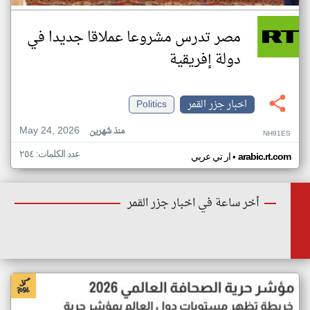
مصر تدرس مشروعا عملاقا جديدا في
دولة إفريقية
اخبار جزر القمر
Politics
May 24, 2026
منذ شهرين
NH91ES
عدد الكلمات: ٢٥٤
•
arabic.rt.com
ار تي عربي
أخر ساعة في اخبار جزر القمر