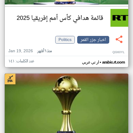
قائمة هدافي كأس أمم إفريقيا 2025
اخبار جزر القمر
Politics
Jan 19, 2026
منذ ٦ أشهر
QG60YL
عدد الكلمات: ١٤١
•
arabic.rt.com
ار تي عربي