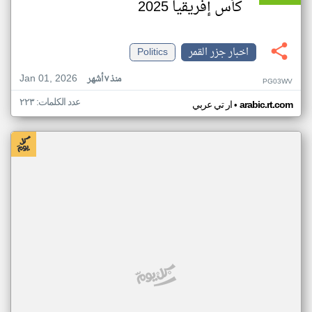
كأس إفريقيا 2025
اخبار جزر القمر
Politics
Jan 01, 2026
منذ ٧ أشهر
PG03WV
عدد الكلمات: ٢٢٣
•
arabic.rt.com
ار تي عربي