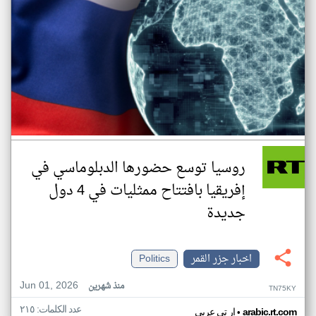
روسيا توسع حضورها الدبلوماسي في
إفريقيا بافتتاح ممثليات في 4 دول
جديدة
اخبار جزر القمر
Politics
Jun 01, 2026
منذ شهرين
TN75KY
عدد الكلمات: ٢١٥
•
arabic.rt.com
ار تي عربي