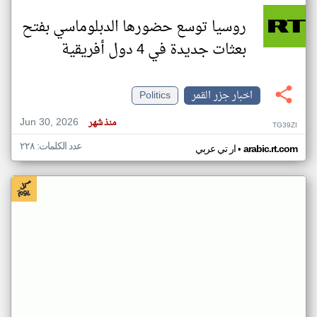
روسيا توسع حضورها الدبلوماسي بفتح
بعثات جديدة في 4 دول أفريقية
اخبار جزر القمر
Politics
Jun 30, 2026
منذ شهر
TG39ZI
عدد الكلمات: ٢٢٨
•
arabic.rt.com
ار تي عربي