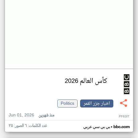
كأس العالم 2026
اخبار جزر القمر
Politics
Jun 01, 2026
منذ شهرين
PF63IT
عدد الكلمات: ٦ الصور: ٢٥
•
bbc.com
بي بي سي عربي