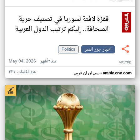
قفزة لافتة لسوريا في تصنيف حرية
الصحافة.. إليكم ترتيب الدول العربية
اخبار جزر القمر
Politics
May 04, 2026
منذ ٣ أشهر
VF17PD
عدد الكلمات: ٢٣١
•
arabic.cnn.com
سي ان ان عربي