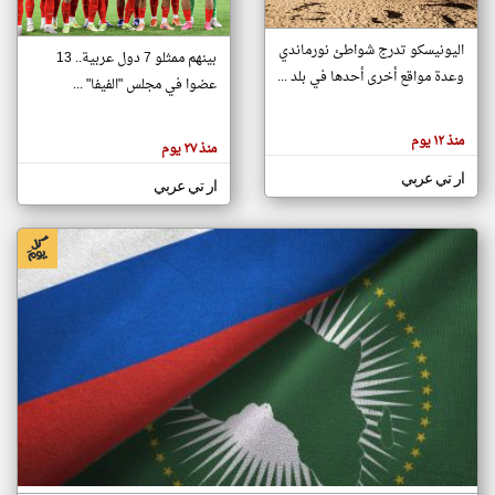
اليونيسكو تدرج شواطئ نورماندي
بينهم ممثلو 7 دول عربية.. 13
klyoum.com
وعدة مواقع أخرى أحدها في بلد ...
تغيير الدولة
عضوا في مجلس "الفيفا" ...
تعبر
مصادر الأخبار من جزر القمر
المقالات
الموجوده
اخبار جزر القمر على مدار الساعة
منذ ١٢ يوم
هنا عن
منذ ٢٧ يوم
وجهة
نظر
أهم اخبار جزر القمر العاجلة والمباشرة
ار تي عربي
كاتبيها.
ار تي عربي