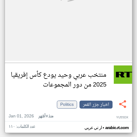
منتخب عربي وحيد يودع كأس إفريقيا
2025 من دور المجموعات
اخبار جزر القمر
Politics
Jan 01, 2026
منذ ٧ أشهر
YU55DX
عدد الكلمات: ١١٠
•
arabic.rt.com
ار تي عربي