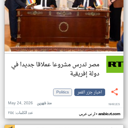
مصر تدرس مشروعا عملاقا جديدا في
دولة إفريقية
اخبار جزر القمر
Politics
May 24, 2026
منذ شهرين
NH91ES
عدد الكلمات: ٢٥٤
•
arabic.rt.com
ار تي عربي