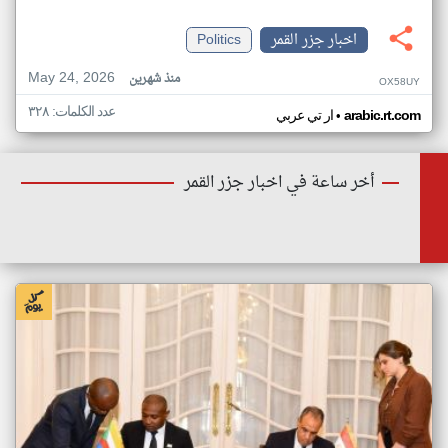
اخبار جزر القمر
Politics
May 24, 2026
منذ شهرين
OX58UY
عدد الكلمات: ٣٢٨
•
arabic.rt.com
ار تي عربي
أخر ساعة في اخبار جزر القمر