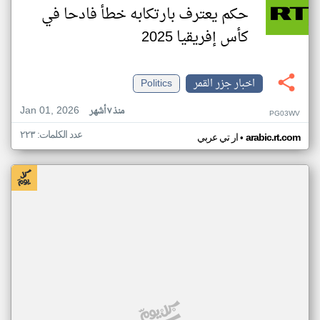
حكم يعترف بارتكابه خطأ فادحا في
كأس إفريقيا 2025
اخبار جزر القمر
Politics
Jan 01, 2026
منذ ٧ أشهر
PG03WV
عدد الكلمات: ٢٢٣
•
arabic.rt.com
ار تي عربي