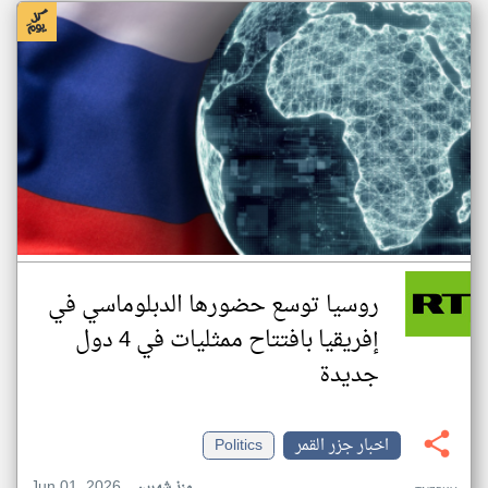
روسيا توسع حضورها الدبلوماسي في
إفريقيا بافتتاح ممثليات في 4 دول
جديدة
اخبار جزر القمر
Politics
Jun 01, 2026