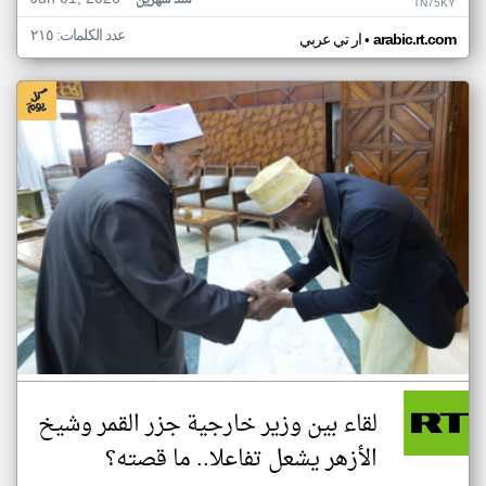
منذ شهرين
TN75KY
عدد الكلمات: ٢١٥
•
arabic.rt.com
ار تي عربي
لقاء بين وزير خارجية جزر القمر وشيخ
الأزهر يشعل تفاعلا.. ما قصته؟