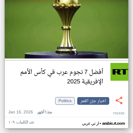
أفضل 7 نجوم عرب في كأس الأمم
الإفريقية 2025
اخبار جزر القمر
Politics
Jan 16, 2026
منذ ٦ أشهر
YD16SE
عدد الكلمات: ١٠٩
•
arabic.rt.com
ار تي عربي