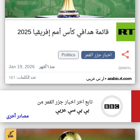
قائمة هدافي كأس أمم إفريقيا 2025
اخبار جزر القمر
Politics
Jan 19, 2026
منذ ٦ أشهر
QG60YL
عدد الكلمات: ١٤١
•
arabic.rt.com
ار تي عربي
تابع اخر اخبار جزر القمر من
بي بي سي عربي
مصادر أخرى