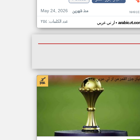
May 24, 2026
منذ شهرين
NH91E
عدد الكلمات: ٢٥٤
•
arabic.rt.c
ار تي عربي
بار جزر القمر من ار تي عربي