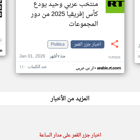
منتخب عربي وحيد يودع
كأس إفريقيا 2025 من دور
المجموعات
Q
اخبار جزر القمر
Politics
m
Jan 01, 2026
منذ ٧ أشهر
YU55DX
عدد الكلمات: ١١٠
•
arabic.rt.com
ار تي عربي
المزيد من الأخبار
اخبار جزر القمر على مدار الساعة