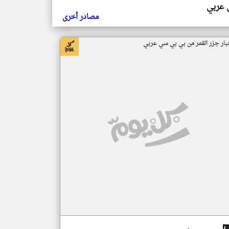
ي عربي
مصادر أخرى
بار جزر القمر من بي بي سي عربي