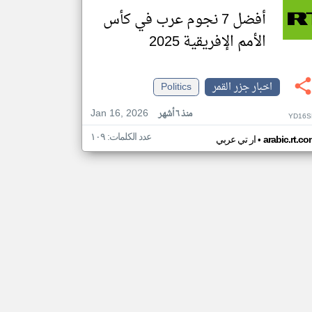
أفضل 7 نجوم عرب في كأس
الأمم الإفريقية 2025
اخبار جزر القمر
Politics
Jan 16, 2026
منذ ٦ أشهر
YD16S
عدد الكلمات: ١٠٩
•
arabic.rt.c
ار تي عربي