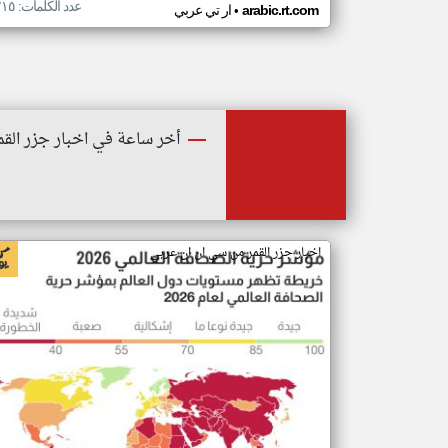
عدد الكلمات: ٢١٥
•
arabic.rt.com
ار تي عربي
أخر ساعة في اخبار جزر القم
اخبار جزر القمر من سي ان ان عربي