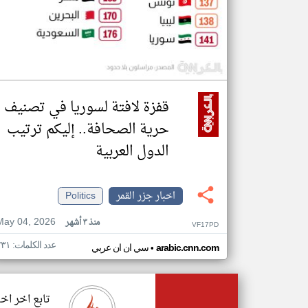
قفزة لافتة لسوريا في تصنيف
حرية الصحافة.. إليكم ترتيب
الدول العربية
اخبار جزر القمر
Politics
May 04, 2026
منذ ٣ أشهر
VF17PD
عدد الكلمات: ٢٣١
•
arabic.cnn.com
سي ان ان عربي
تابع اخر اخب