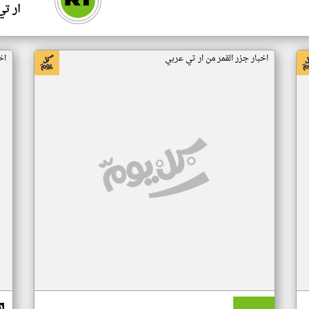
ار ت
اخبار جزر القمر من ار تي عربي
اخ