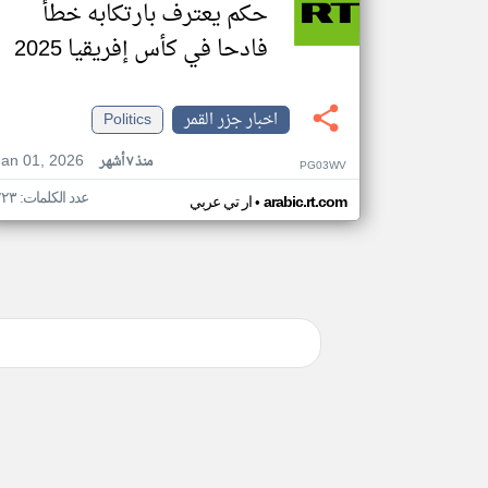
حكم يعترف بارتكابه خطأ
فادحا في كأس إفريقيا 2025
اخبار جزر القمر
Politics
Jan 01, 2026
منذ ٧ أشهر
PG03WV
عدد الكلمات: ٢٢٣
•
arabic.rt.com
ار تي عربي