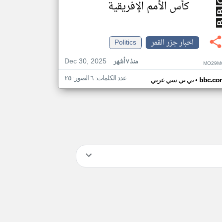
كأس الأمم الإفريقية
اخبار جزر القمر
Politics
Dec 30, 2025
منذ ٧ أشهر
MO29M
عدد الكلمات: ٦ الصور: ٢٥
•
bbc.co
بي بي سي عربي