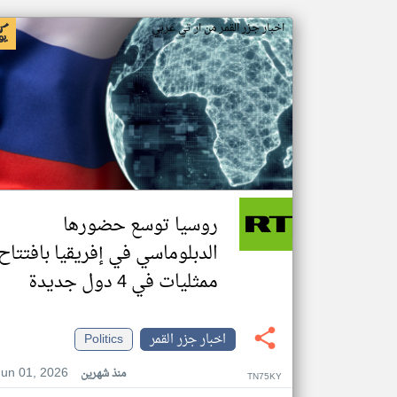
اخبار جزر القمر من ار تي عربي
روسيا توسع حضورها
الدبلوماسي في إفريقيا بافتتاح
ممثليات في 4 دول جديدة
اخبار جزر القمر
Politics
Jun 01, 2026
منذ شهرين
TN75KY