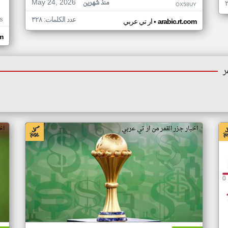
May 24, 2026
منذ شهرين
OX58UY
عدد الكلمات: ٣٢٨
S
•
arabic.rt.com
ار تي عربي
om
ر
اخبار جزر القمر من ار تي عربي
اخ