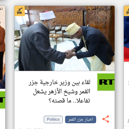
اخبار جزر القمر من ار تي عربي
اخ
لقاء بين وزير خارجية جزر
القمر وشيخ الأزهر يشعل
تفاعلا.. ما قصته؟
اخبار جزر القمر
Politics