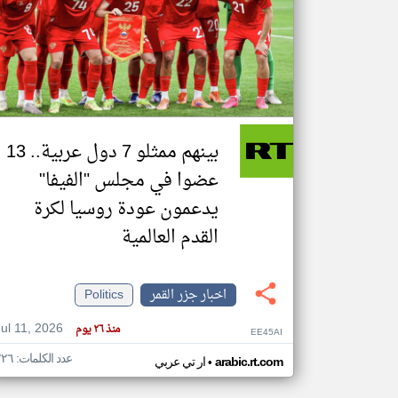
تعبر
المقالات
الموجوده
هنا عن
وجهة
نظر
بينهم ممثلو 7 دول عربية.. 13
كاتبيها.
عضوا في مجلس "الفيفا"
يدعمون عودة روسيا لكرة
القدم العالمية
اخبار جزر القمر
Politics
Jul 11, 2026
منذ ٢٦ يوم
EE45AI
عدد الكلمات: ٢٢٦
•
arabic.rt.com
ار تي عربي