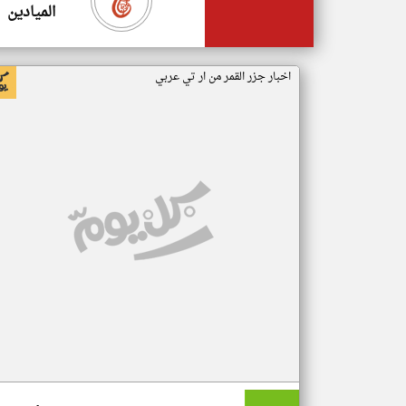
الميادين
اخبار جزر القمر من ار تي عربي