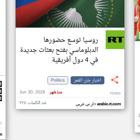
روسيا توسع حضورها
الدبلوماسي بفتح بعثات جديدة
في 4 دول أفريقية
اخبار جزر القمر
Politics
Jun 30, 2026
منذ شهر
TG39ZI
عدد الكلمات: ٢٢٨
•
arabic.rt.com
ار تي عربي
IT
m