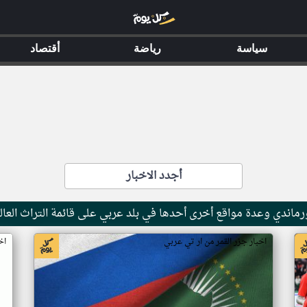
سياسة
رياضة
أقتصاد
أجدد الاخبار
ماندي وعدة مواقع أخرى أحدها في بلد عربي على قائمة التراث العال
اخبار جزر القمر من ار تي عربي
اخ