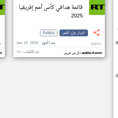
قائمة هدافي كأس أمم إفريقيا
2025
اخبار جزر القمر
Politics
Jan 19, 2026
منذ ٦ أشهر
E
QG60YL
عدد الكلمات: ١٤١
•
arabic.rt.com
ار تي عربي
om