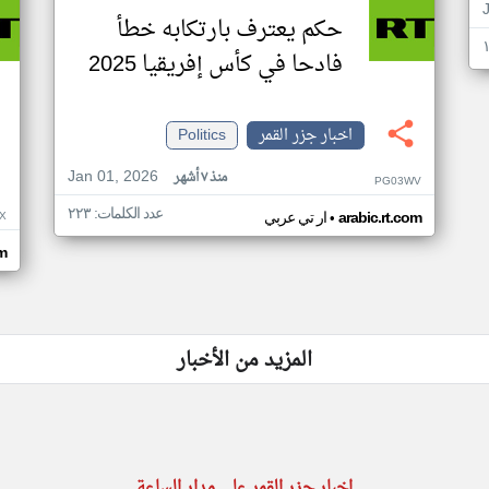
حكم يعترف بارتكابه خطأ
فادحا في كأس إفريقيا 2025
اخبار جزر القمر
Politics
Jan 01, 2026
منذ ٧ أشهر
PG03WV
عدد الكلمات: ٢٢٣
•
X
arabic.rt.com
ار تي عربي
om
المزيد من الأخبار
اخبار جزر القمر على مدار الساعة