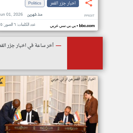
اخبار جزر القمر
Politics
Jun 01, 2026
منذ شهرين
PF63IT
عدد الكلمات: ٦ الصور: ٢٥
•
bbc.com
بي بي سي عربي
أخر ساعة في اخبار جزر القم
اخبار جزر القمر من ار تي عربي