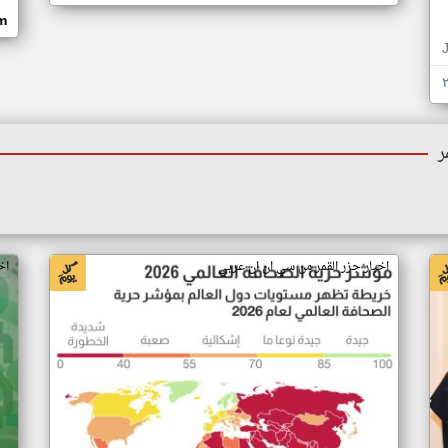
om
ر
اخبار جزر القمر من سي ان ان عربي
اخ