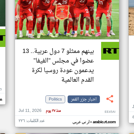
بينهم ممثلو 7 دول عربية.. 13
عضوا في مجلس "الفيفا"
يدعمون عودة روسيا لكرة
القدم العالمية
ZI
اخبار جزر القمر
Politics
om
Jul 11, 2026
منذ ٢٧ يوم
EE45AI
عدد الكلمات: ٢٢٦
•
arabic.rt.com
ار تي عربي