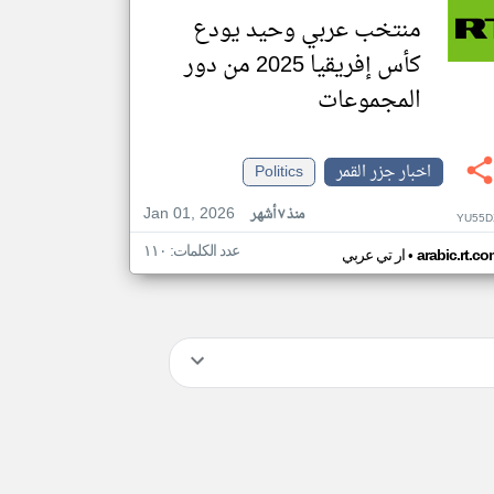
منتخب عربي وحيد يودع
كأس إفريقيا 2025 من دور
المجموعات
اخبار جزر القمر
Politics
Jan 01, 2026
منذ ٧ أشهر
YU55D
عدد الكلمات: ١١٠
•
arabic.rt.c
ار تي عربي