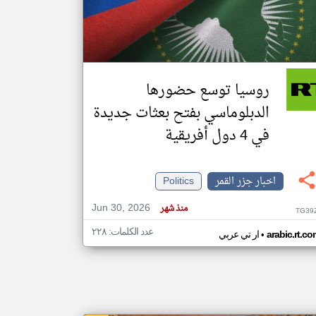
klyoum.com
تغيير الدولة
مصادر الأخبار من جزر القمر
روسيا توسع حضورها
اخبار جزر القمر على مدار الساعة
الدبلوماسي بفتح بعثات جديدة
أهم اخبار جزر القمر العاجلة والمباشرة
في 4 دول أفريقية
اخبار جزر القمر
Politics
Jun 30, 2026
منذ شهر
TG39
عدد الكلمات: ٢٢٨
•
arabic.rt.c
ار تي عربي