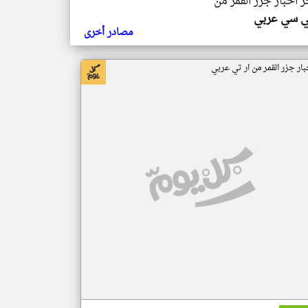
ر اخبار جزر القمر من
ي سي عربي
مصادر أخرى
بار جزر القمر من ار تي عربي