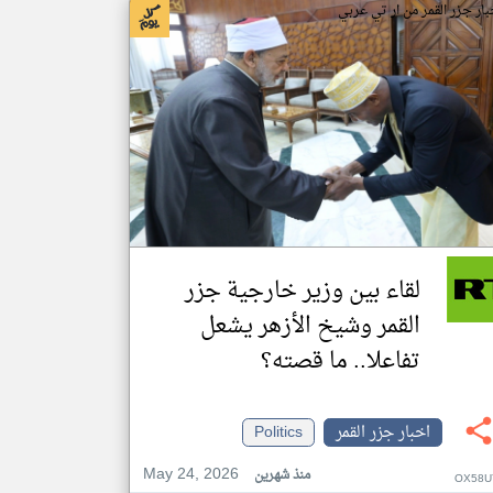
بار جزر القمر من ار تي عربي
لقاء بين وزير خارجية جزر
القمر وشيخ الأزهر يشعل
تفاعلا.. ما قصته؟
اخبار جزر القمر
Politics
May 24, 2026
منذ شهرين
OX58U