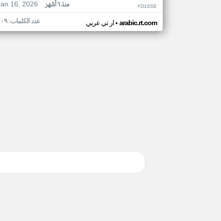
Jan 16, 2026
منذ ٦ أشهر
YD16SE
عدد الكلمات: ١٠٩
•
arabic.rt.com
ار تي عربي