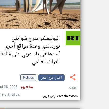
تعبر
المقالات
الموجوده
هنا عن
وجهة
اليونيسكو تدرج شواطئ
نظر
كاتبيها.
نورماندي وعدة مواقع أخرى
أحدها في بلد عربي على قائمة
التراث العالمي
اخبار جزر القمر
Politics
Jul 26, 2026
منذ ١٢ يوم
XJ39DF
عدد الكلمات: ٤١٢
•
arabic.rt.com
ار تي عربي