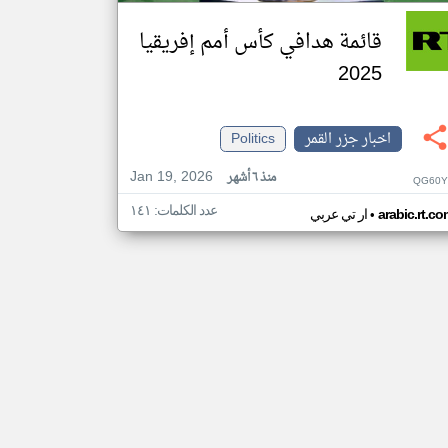
قائمة هدافي كأس أمم إفريقيا
2025
اخبار جزر القمر
Politics
Jan 19, 2026
منذ ٦ أشهر
QG60Y
عدد الكلمات: ١٤١
•
arabic.rt.c
ار تي عربي