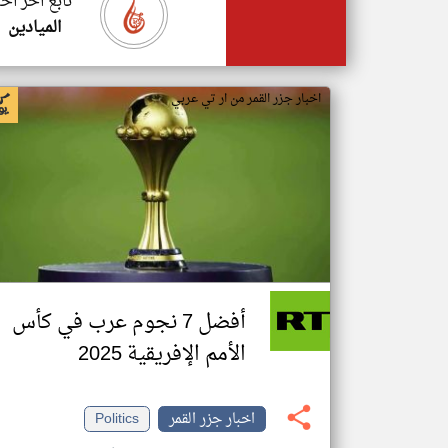
تابع اخر اخب
الميادين
اخبار جزر القمر من ار تي عربي
أفضل 7 نجوم عرب في كأس
الأمم الإفريقية 2025
اخبار جزر القمر
Politics