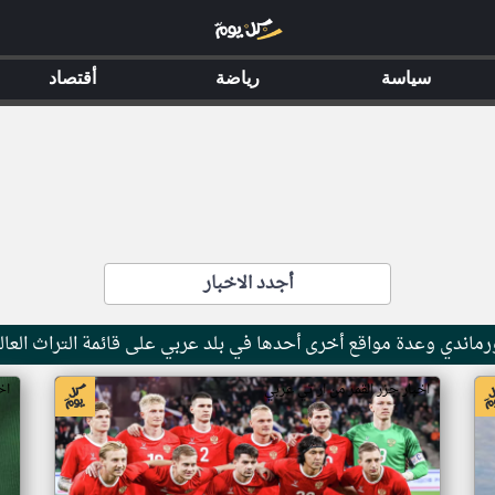
سياسة
رياضة
أقتصاد
أجدد الاخبار
ماندي وعدة مواقع أخرى أحدها في بلد عربي على قائمة التراث العال
اخبار جزر القمر من ار تي عربي
اخ