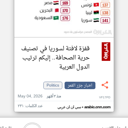
قفزة لافتة لسوريا في تصنيف
حرية الصحافة.. إليكم ترتيب
الدول العربية
اخبار جزر القمر
Politics
May 04, 2026
منذ ٣ أشهر
VF17PD
عدد الكلمات: ٢٣١
•
arabic.cnn.com
سي ان ان عربي