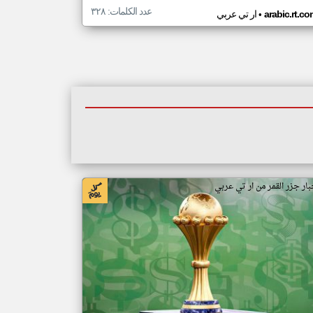
عدد الكلمات: ٣٢٨
•
arabic.rt.c
ار تي عربي
بار جزر القمر من ار تي عربي