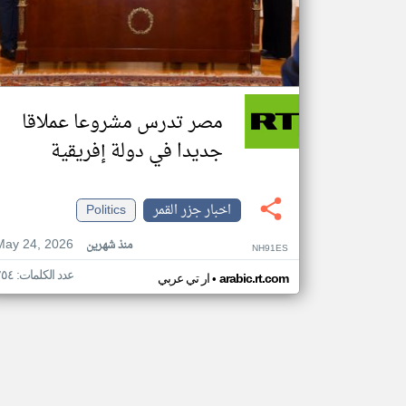
مصر تدرس مشروعا عملاقا
جديدا في دولة إفريقية
اخبار جزر القمر
Politics
May 24, 2026
منذ شهرين
NH91ES
عدد الكلمات: ٢٥٤
•
arabic.rt.com
ار تي عربي