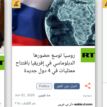
اخبار جزر القمر من ار تي عربي
اخ
روسيا توسع حضورها
الدبلوماسي في إفريقيا بافتتاح
ممثليات في 4 دول جديدة
اخبار جزر القمر
Politics
Jun 01, 2026
منذ شهرين
TN75KY
عدد الكلمات: ٢١٥
•
Y
arabic.rt.com
ار تي عربي