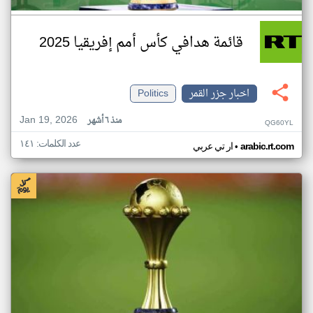
قائمة هدافي كأس أمم إفريقيا 2025
اخبار جزر القمر
Politics
Jan 19, 2026
منذ ٦ أشهر
QG60YL
عدد الكلمات: ١٤١
•
arabic.rt.com
ار تي عربي