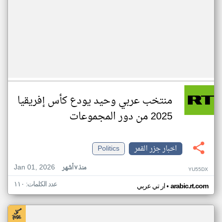
منتخب عربي وحيد يودع كأس إفريقيا
2025 من دور المجموعات
اخبار جزر القمر
Politics
Jan 01, 2026
منذ ٧ أشهر
YU55DX
عدد الكلمات: ١١٠
•
arabic.rt.com
ار تي عربي