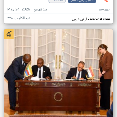
May 24, 2026
منذ شهرين
OX58UY
عدد الكلمات: ٣٢٨
•
arabic.rt.com
ار تي عربي