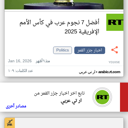
أفضل 7 نجوم عرب في كأس الأمم
الإفريقية 2025
اخبار جزر القمر
Politics
Jan 16, 2026
منذ ٦ أشهر
YD16SE
عدد الكلمات: ١٠٩
•
arabic.rt.com
ار تي عربي
تابع اخر اخبار جزر القمر من
ار تي عربي
مصادر أخرى