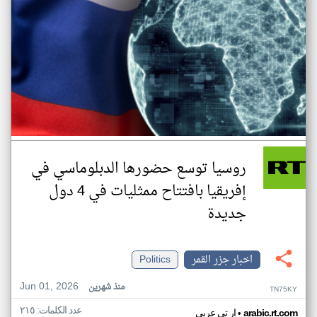
روسيا توسع حضورها الدبلوماسي في
إفريقيا بافتتاح ممثليات في 4 دول
جديدة
اخبار جزر القمر
Politics
Jun 01, 2026
منذ شهرين
TN75KY
عدد الكلمات: ٢١٥
•
arabic.rt.com
ار تي عربي