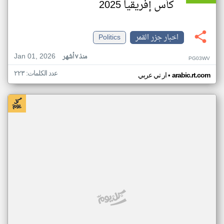
كأس إفريقيا 2025
اخبار جزر القمر
Politics
Jan 01, 2026
منذ ٧ أشهر
PG03WV
عدد الكلمات: ٢٢٣
•
arabic.rt.com
ار تي عربي