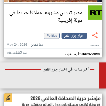
مصر تدرس مشروعا عملاقا جديدا في
دولة إفريقية
اخبار جزر القمر
Politics
May 24, 2026
منذ شهرين
NH91ES
عدد الكلمات: ٢٥٤
•
arabic.rt.com
ار تي عربي
أخر ساعة في اخبار جزر القمر