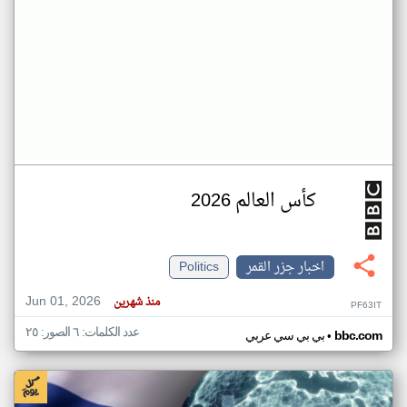
كأس العالم 2026
اخبار جزر القمر
Politics
Jun 01, 2026
منذ شهرين
PF63IT
عدد الكلمات: ٦ الصور: ٢٥
•
bbc.com
بي بي سي عربي