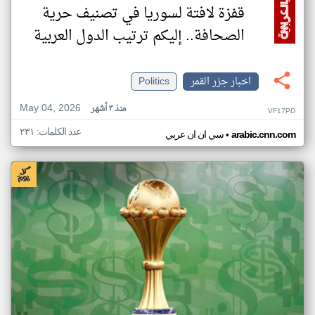
قفزة لافتة لسوريا في تصنيف حرية
الصحافة.. إليكم ترتيب الدول العربية
اخبار جزر القمر
Politics
May 04, 2026
منذ ٣ أشهر
VF17PD
عدد الكلمات: ٢٣١
•
arabic.cnn.com
سي ان ان عربي