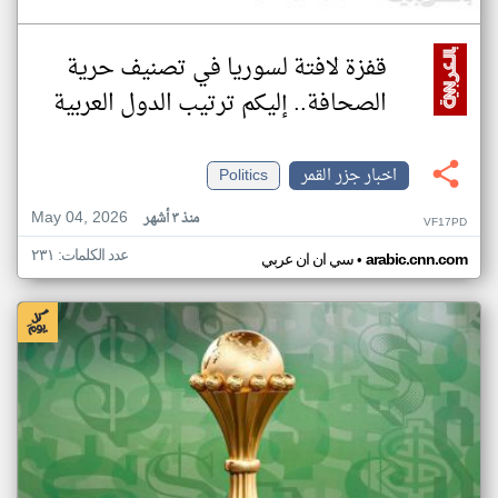
قفزة لافتة لسوريا في تصنيف حرية
الصحافة.. إليكم ترتيب الدول العربية
اخبار جزر القمر
Politics
May 04, 2026
منذ ٣ أشهر
VF17PD
عدد الكلمات: ٢٣١
•
arabic.cnn.com
سي ان ان عربي