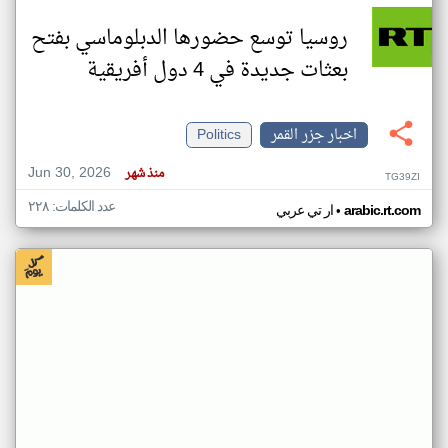
روسيا توسع حضورها الدبلوماسي بفتح
بعثات جديدة في 4 دول أفريقية
اخبار جزر القمر
Politics
Jun 30, 2026
منذ شهر
TG39ZI
عدد الكلمات: ٢٢٨
•
arabic.rt.com
ار تي عربي