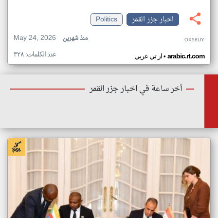
اخبار جزر القمر
Politics
May 24, 2026
منذ شهرين
OX58UY
عدد الكلمات: ٣٢٨
•
arabic.rt.com
ار تي عربي
أخر ساعة في اخبار جزر القمر