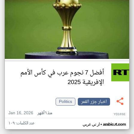
أفضل 7 نجوم عرب في كأس الأمم
الإفريقية 2025
اخبار جزر القمر
Politics
Jan 16, 2026
منذ ٦ أشهر
YD16SE
عدد الكلمات: ١٠٩
•
arabic.rt.com
ار تي عربي