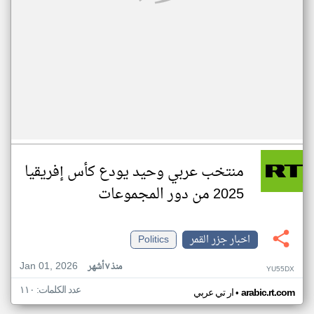
منتخب عربي وحيد يودع كأس إفريقيا
2025 من دور المجموعات
اخبار جزر القمر
Politics
Jan 01, 2026
منذ ٧ أشهر
YU55DX
عدد الكلمات: ١١٠
•
arabic.rt.com
ار تي عربي