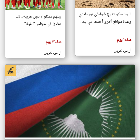
اليونيسكو تدرج شواطئ نورماندي
بينهم ممثلو 7 دول عربية.. 13
klyoum.com
وعدة مواقع أخرى أحدها في بلد ...
تغيير الدولة
عضوا في مجلس "الفيفا" ...
تعبر
مصادر الأخبار من جزر القمر
المقالات
الموجوده
اخبار جزر القمر على مدار الساعة
منذ ١١ يوم
هنا عن
منذ ٢٦ يوم
وجهة
نظر
أهم اخبار جزر القمر العاجلة والمباشرة
ار تي عربي
كاتبيها.
ار تي عربي