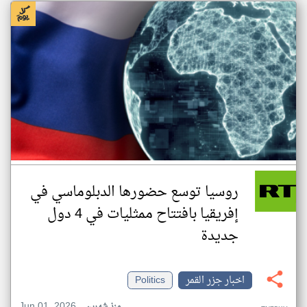
روسيا توسع حضورها الدبلوماسي في
إفريقيا بافتتاح ممثليات في 4 دول
جديدة
اخبار جزر القمر
Politics
Jun 01, 2026