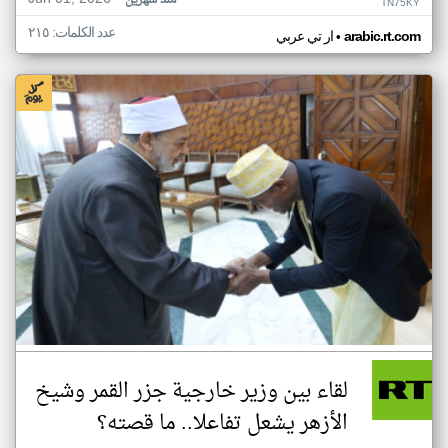
منذ شهرين
TN75KY
عدد الكلمات: ٢١٥
•
arabic.rt.com
ار تي عربي
لقاء بين وزير خارجية جزر القمر وشيخ
الأزهر يشعل تفاعلا.. ما قصته؟