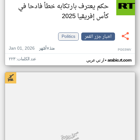
حكم يعترف بارتكابه خطأ فادحا في
كأس إفريقيا 2025
اخبار جزر القمر
Politics
Jan 01, 2026
منذ ٧ أشهر
PG03WV
عدد الكلمات: ٢٢٣
•
arabic.rt.com
ار تي عربي