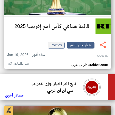
قائمة هدافي كأس أمم إفريقيا 2025
اخبار جزر القمر
Politics
Jan 19, 2026
منذ ٦ أشهر
QG60YL
عدد الكلمات: ١٤١
•
arabic.rt.com
ار تي عربي
تابع اخر اخبار جزر القمر من
سي ان ان عربي
مصادر أخرى