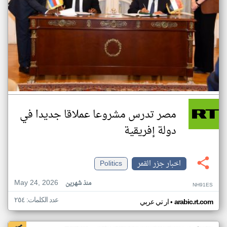
مصر تدرس مشروعا عملاقا جديدا في
دولة إفريقية
اخبار جزر القمر
Politics
May 24, 2026
منذ شهرين
NH91ES
عدد الكلمات: ٢٥٤
•
arabic.rt.com
ار تي عربي