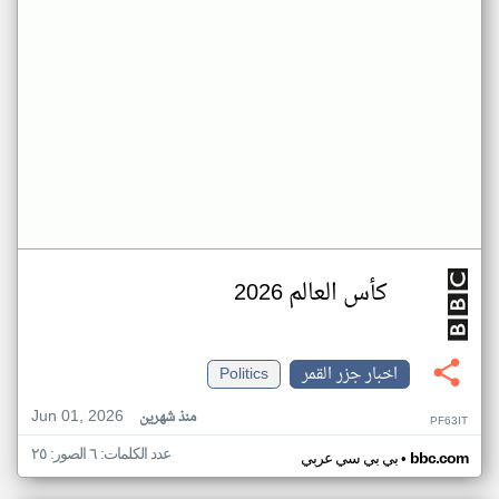
كأس العالم 2026
اخبار جزر القمر
Politics
Jun 01, 2026
منذ شهرين
PF63IT
عدد الكلمات: ٦ الصور: ٢٥
•
bbc.com
بي بي سي عربي