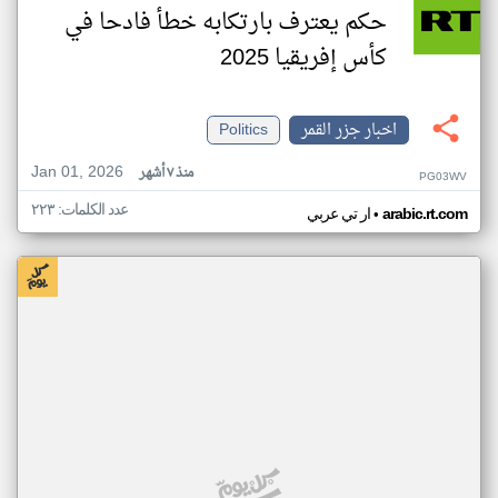
حكم يعترف بارتكابه خطأ فادحا في
كأس إفريقيا 2025
اخبار جزر القمر
Politics
Jan 01, 2026
منذ ٧ أشهر
PG03WV
عدد الكلمات: ٢٢٣
•
arabic.rt.com
ار تي عربي