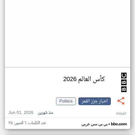
كأس العالم 2026
اخبار جزر القمر
Politics
Jun 01, 2026
منذ شهرين
PF63IT
عدد الكلمات: ٦ الصور: ٢٥
•
bbc.com
بي بي سي عربي