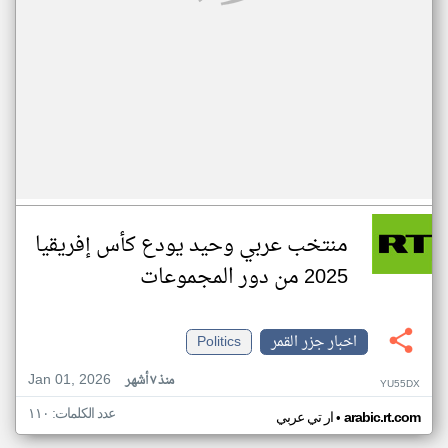
منتخب عربي وحيد يودع كأس إفريقيا
2025 من دور المجموعات
اخبار جزر القمر
Politics
Jan 01, 2026
منذ ٧ أشهر
YU55DX
عدد الكلمات: ١١٠
•
arabic.rt.com
ار تي عربي