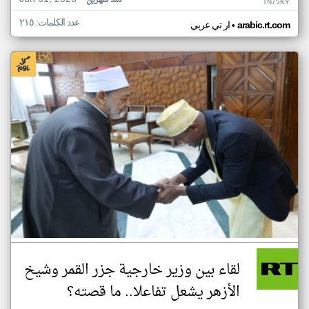
منذ شهرين
TN75KY
عدد الكلمات: ٢١٥
•
arabic.rt.com
ار تي عربي
لقاء بين وزير خارجية جزر القمر وشيخ
الأزهر يشعل تفاعلا.. ما قصته؟