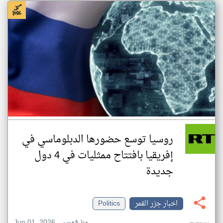
روسيا توسع حضورها الدبلوماسي في
إفريقيا بافتتاح ممثليات في 4 دول
جديدة
اخبار جزر القمر
Politics
Jun 01, 2026