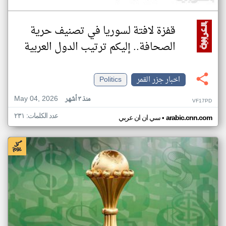
قفزة لافتة لسوريا في تصنيف حرية
الصحافة.. إليكم ترتيب الدول العربية
اخبار جزر القمر
Politics
May 04, 2026
منذ ٣ أشهر
VF17PD
عدد الكلمات: ٢٣١
•
arabic.cnn.com
سي ان ان عربي