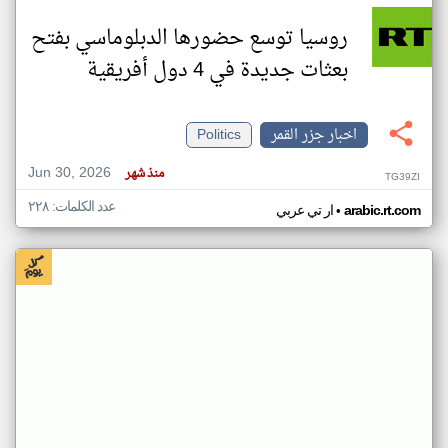
روسيا توسع حضورها الدبلوماسي بفتح
بعثات جديدة في 4 دول أفريقية
اخبار جزر القمر
Politics
Jun 30, 2026
منذ شهر
TG39ZI
عدد الكلمات: ٢٢٨
•
arabic.rt.com
ار تي عربي