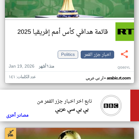
قائمة هدافي كأس أمم إفريقيا 2025
اخبار جزر القمر
Politics
Jan 19, 2026
منذ ٦ أشهر
QG60YL
عدد الكلمات: ١٤١
•
arabic.rt.com
ار تي عربي
تابع اخر اخبار جزر القمر من
بي بي سي عربي
مصادر أخرى