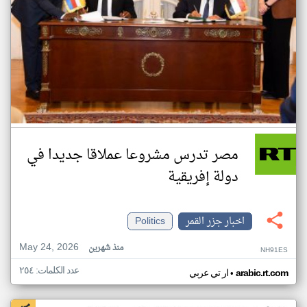
مصر تدرس مشروعا عملاقا جديدا في
دولة إفريقية
اخبار جزر القمر
Politics
May 24, 2026
منذ شهرين
NH91ES
عدد الكلمات: ٢٥٤
•
arabic.rt.com
ار تي عربي