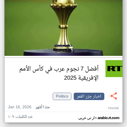
أفضل 7 نجوم عرب في كأس الأمم
الإفريقية 2025
اخبار جزر القمر
Politics
Jan 16, 2026
منذ ٦ أشهر
YD16SE
عدد الكلمات: ١٠٩
•
arabic.rt.com
ار تي عربي