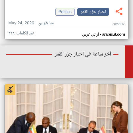
اخبار جزر القمر
Politics
May 24, 2026
منذ شهرين
OX58UY
عدد الكلمات: ٣٢٨
•
arabic.rt.com
ار تي عربي
أخر ساعة في اخبار جزر القمر