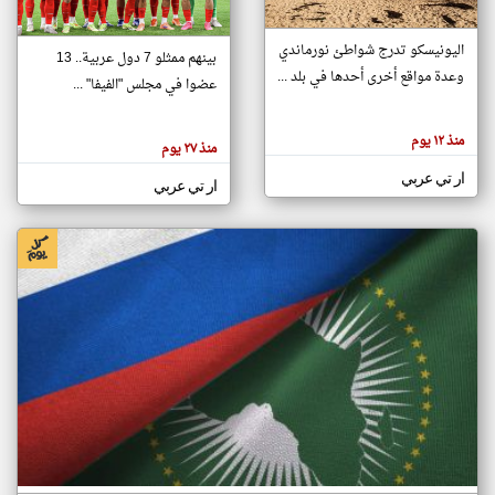
اليونيسكو تدرج شواطئ نورماندي
بينهم ممثلو 7 دول عربية.. 13
klyoum.com
وعدة مواقع أخرى أحدها في بلد ...
تغيير الدولة
عضوا في مجلس "الفيفا" ...
تعبر
مصادر الأخبار من جزر القمر
المقالات
الموجوده
اخبار جزر القمر على مدار الساعة
منذ ١٢ يوم
هنا عن
منذ ٢٧ يوم
وجهة
نظر
أهم اخبار جزر القمر العاجلة والمباشرة
ار تي عربي
كاتبيها.
ار تي عربي