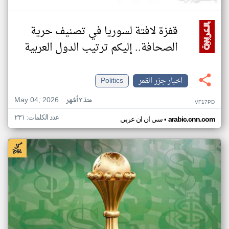
قفزة لافتة لسوريا في تصنيف حرية
الصحافة.. إليكم ترتيب الدول العربية
اخبار جزر القمر
Politics
May 04, 2026
منذ ٣ أشهر
VF17PD
عدد الكلمات: ٢٣١
•
arabic.cnn.com
سي ان ان عربي