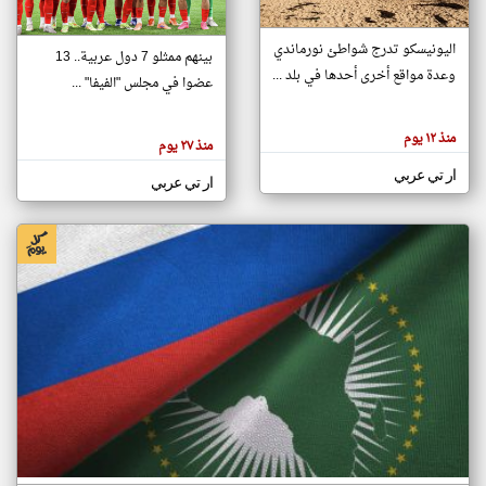
اليونيسكو تدرج شواطئ نورماندي
بينهم ممثلو 7 دول عربية.. 13
klyoum.com
وعدة مواقع أخرى أحدها في بلد ...
تغيير الدولة
عضوا في مجلس "الفيفا" ...
تعبر
مصادر الأخبار من جزر القمر
المقالات
الموجوده
اخبار جزر القمر على مدار الساعة
منذ ١٢ يوم
هنا عن
منذ ٢٧ يوم
وجهة
نظر
أهم اخبار جزر القمر العاجلة والمباشرة
ار تي عربي
كاتبيها.
ار تي عربي