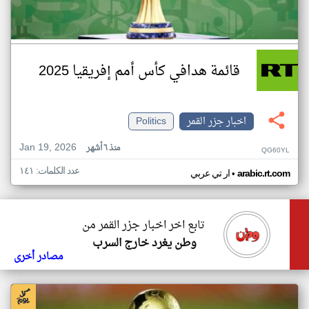
قائمة هدافي كأس أمم إفريقيا 2025
اخبار جزر القمر
Politics
Jan 19, 2026
منذ ٦ أشهر
QG60YL
عدد الكلمات: ١٤١
•
arabic.rt.com
ار تي عربي
تابع اخر اخبار جزر القمر من
وطن يغرد خارج السرب
مصادر أخرى