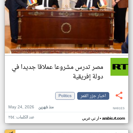
مصر تدرس مشروعا عملاقا جديدا في
دولة إفريقية
اخبار جزر القمر
Politics
May 24, 2026
منذ شهرين
NH91ES
عدد الكلمات: ٢٥٤
•
arabic.rt.com
ار تي عربي