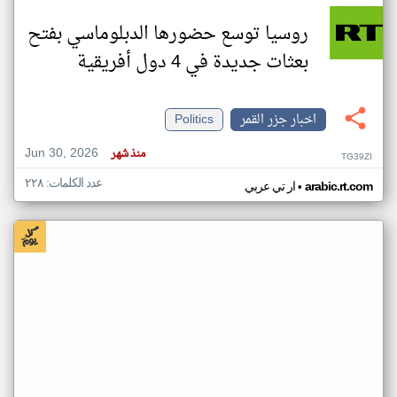
روسيا توسع حضورها الدبلوماسي بفتح
بعثات جديدة في 4 دول أفريقية
اخبار جزر القمر
Politics
Jun 30, 2026
منذ شهر
TG39ZI
عدد الكلمات: ٢٢٨
•
arabic.rt.com
ار تي عربي