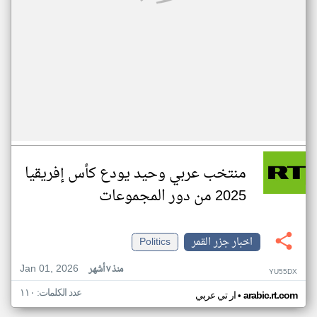
منتخب عربي وحيد يودع كأس إفريقيا
2025 من دور المجموعات
اخبار جزر القمر
Politics
Jan 01, 2026
منذ ٧ أشهر
YU55DX
عدد الكلمات: ١١٠
•
arabic.rt.com
ار تي عربي