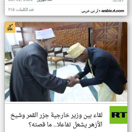
منذ شهرين
TN75KY
عدد الكلمات: ٢١٥
•
arabic.rt.com
ار تي عربي
لقاء بين وزير خارجية جزر القمر وشيخ
الأزهر يشعل تفاعلا.. ما قصته؟