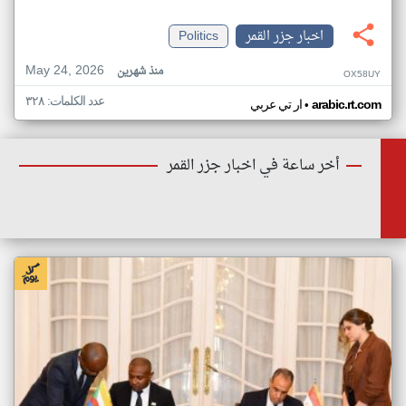
اخبار جزر القمر
Politics
May 24, 2026
منذ شهرين
OX58UY
عدد الكلمات: ٣٢٨
•
arabic.rt.com
ار تي عربي
أخر ساعة في اخبار جزر القمر