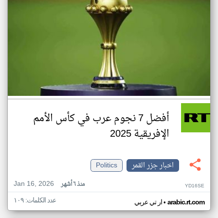
أفضل 7 نجوم عرب في كأس الأمم
الإفريقية 2025
اخبار جزر القمر
Politics
Jan 16, 2026
منذ ٦ أشهر
YD16SE
عدد الكلمات: ١٠٩
•
arabic.rt.com
ار تي عربي