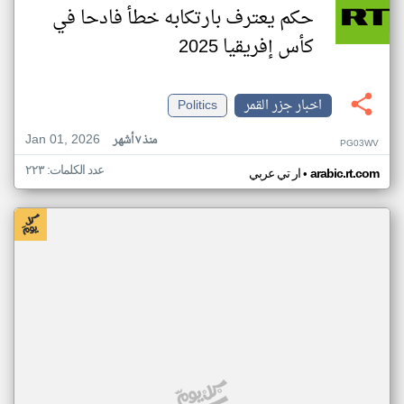
حكم يعترف بارتكابه خطأ فادحا في
كأس إفريقيا 2025
اخبار جزر القمر
Politics
Jan 01, 2026
منذ ٧ أشهر
PG03WV
عدد الكلمات: ٢٢٣
•
arabic.rt.com
ار تي عربي