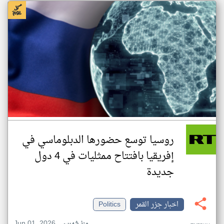
روسيا توسع حضورها الدبلوماسي في
إفريقيا بافتتاح ممثليات في 4 دول
جديدة
اخبار جزر القمر
Politics
Jun 01, 2026