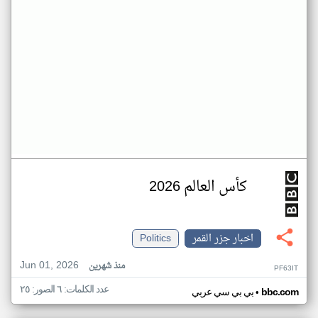
كأس العالم 2026
اخبار جزر القمر
Politics
Jun 01, 2026
منذ شهرين
PF63IT
عدد الكلمات: ٦ الصور: ٢٥
•
bbc.com
بي بي سي عربي