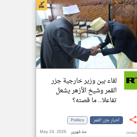
بار جزر القمر من ار تي عربي
لقاء بين وزير خارجية جزر
القمر وشيخ الأزهر يشعل
تفاعلا.. ما قصته؟
اخبار جزر القمر
Politics
May 24, 2026
منذ شهرين
OX58U