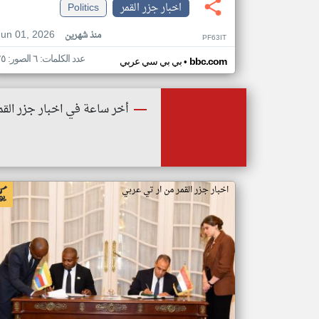
اخبار جزر القمر
Politics
Jun 01, 2026
منذ شهرين
PF63IT
عدد الكلمات: ٦ الصور: ٢٥
•
bbc.com
بي بي سي عربي
أخر ساعة في اخبار جزر القم
اخبار جزر القمر من ار تي عربي