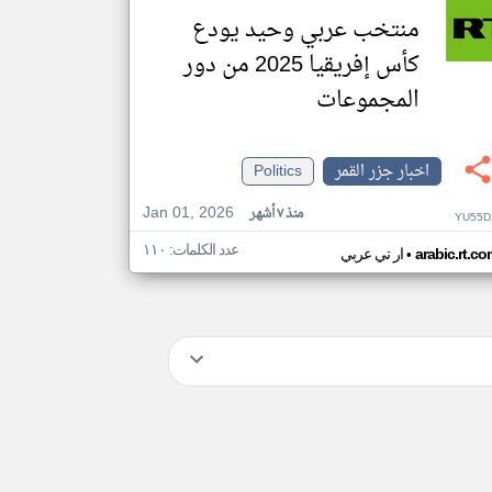
منتخب عربي وحيد يودع
كأس إفريقيا 2025 من دور
المجموعات
اخبار جزر القمر
Politics
Jan 01, 2026
منذ ٧ أشهر
YU55D
عدد الكلمات: ١١٠
•
arabic.rt.c
ار تي عربي