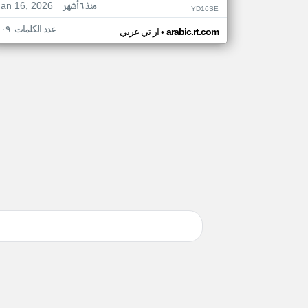
Jan 16, 2026
منذ ٦ أشهر
YD16SE
عدد الكلمات: ١٠٩
•
arabic.rt.com
ار تي عربي