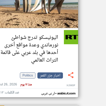
تعبر
المقالات
الموجوده
هنا عن
وجهة
اليونيسكو تدرج شواطئ
نظر
كاتبيها.
نورماندي وعدة مواقع أخرى
أحدها في بلد عربي على قائمة
التراث العالمي
اخبار جزر القمر
Politics
Jul 26, 2026
منذ ١٢ يوم
XJ39DF
عدد الكلمات: ٤١٢
•
arabic.rt.com
ار تي عربي