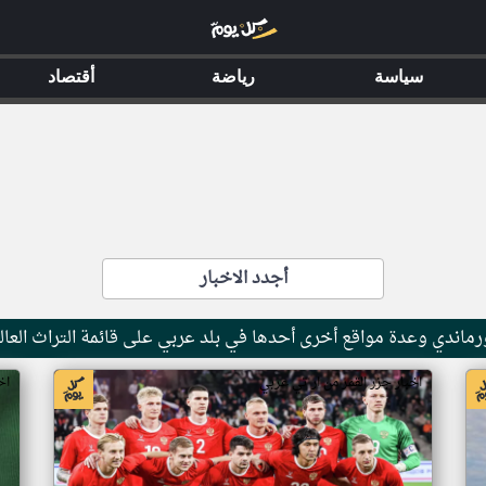
سياسة
رياضة
أقتصاد
أجدد الاخبار
ماندي وعدة مواقع أخرى أحدها في بلد عربي على قائمة التراث العال
اخبار جزر القمر من ار تي عربي
اخ