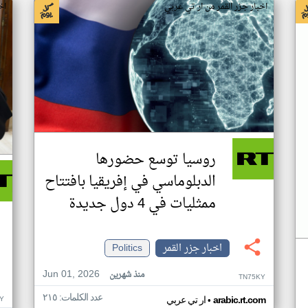
اخبار جزر القمر من ار تي عربي
اخ
روسيا توسع حضورها
الدبلوماسي في إفريقيا بافتتاح
ممثليات في 4 دول جديدة
اخبار جزر القمر
Politics
Jun 01, 2026
منذ شهرين
TN75KY
عدد الكلمات: ٢١٥
•
Y
arabic.rt.com
ار تي عربي