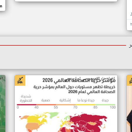
om
ر
اخبار جزر القمر من سي ان ان عربي
اخ