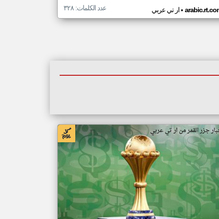
عدد الكلمات: ٣٢٨
•
arabic.rt.c
ار تي عربي
بار جزر القمر من ار تي عربي