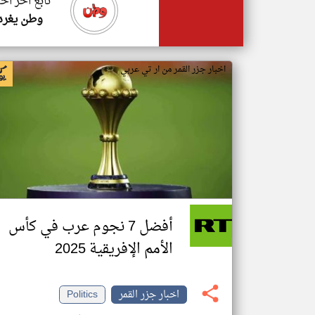
تابع اخر اخب
وطن يغرد
اخبار جزر القمر من ار تي عربي
أفضل 7 نجوم عرب في كأس
الأمم الإفريقية 2025
اخبار جزر القمر
Politics