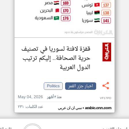
قفزة لافتة لسوريا في تصنيف
حرية الصحافة.. إليكم ترتيب
الدول العربية
اخبار جزر القمر
Politics
May 04, 2026
منذ ٣ أشهر
VF17PD
عدد الكلمات: ٢٣١
•
arabic.cnn.com
سي ان ان عربي