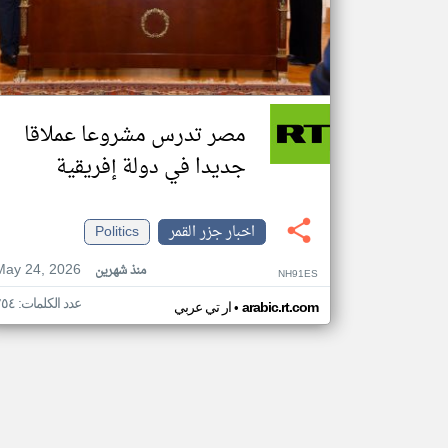
مصر تدرس مشروعا عملاقا
جديدا في دولة إفريقية
اخبار جزر القمر
Politics
May 24, 2026
منذ شهرين
NH91ES
عدد الكلمات: ٢٥٤
•
arabic.rt.com
ار تي عربي