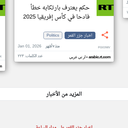
حكم يعترف بارتكابه خطأ
فادحا في كأس إفريقيا 2025
اخبار جزر القمر
Politics
Jan 01, 2026
منذ ٧ أشهر
PG03WV
عدد الكلمات: ٢٢٣
•
X
arabic.rt.com
ار تي عربي
om
المزيد من الأخبار
اخبار جزر القمر على مدار الساعة