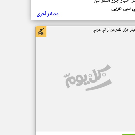
ر اخبار جزر القمر من
ي سي عربي
مصادر أخرى
بار جزر القمر من ار تي عربي