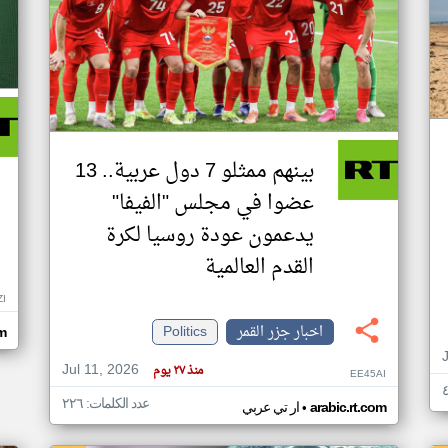
بينهم ممثلو 7 دول عربية.. 13
عضوا في مجلس "الفيفا"
يدعمون عودة روسيا لكرة
القدم العالمية
ZI
اخبار جزر القمر
Politics
om
Jul 11, 2026
منذ ٢٧ يوم
EE45AI
عدد الكلمات: ٢٢٦
•
arabic.rt.com
ار تي عربي