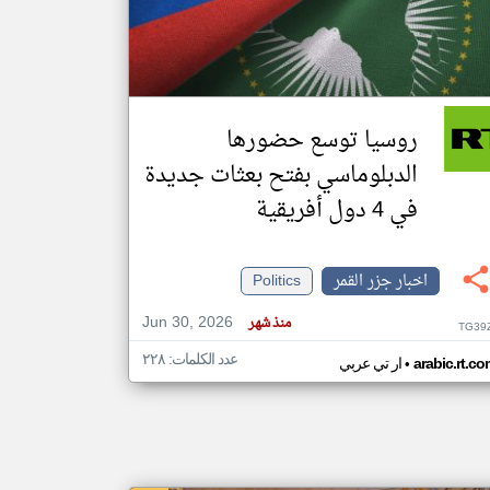
klyoum.com
تغيير الدولة
مصادر الأخبار من جزر القمر
روسيا توسع حضورها
اخبار جزر القمر على مدار الساعة
الدبلوماسي بفتح بعثات جديدة
أهم اخبار جزر القمر العاجلة والمباشرة
في 4 دول أفريقية
اخبار جزر القمر
Politics
Jun 30, 2026
منذ شهر
TG39
عدد الكلمات: ٢٢٨
•
arabic.rt.c
ار تي عربي