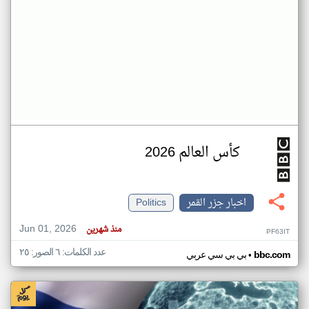
كأس العالم 2026
اخبار جزر القمر
Politics
Jun 01, 2026
منذ شهرين
PF63IT
عدد الكلمات: ٦ الصور: ٢٥
•
bbc.com
بي بي سي عربي