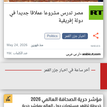
مصر تدرس مشروعا عملاقا جديدا في
دولة إفريقية
اخبار جزر القمر
Politics
May 24, 2026
منذ شهرين
NH91ES
عدد الكلمات: ٢٥٤
•
arabic.rt.com
ار تي عربي
أخر ساعة في اخبار جزر القمر