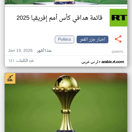
قائمة هدافي كأس أمم إفريقيا 2025
اخبار جزر القمر
Politics
Jan 19, 2026
منذ ٦ أشهر
QG60YL
عدد الكلمات: ١٤١
•
arabic.rt.com
ار تي عربي