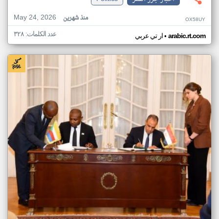
May 24, 2026
منذ شهرين
OX58UY
عدد الكلمات: ٣٢٨
•
arabic.rt.com
ار تي عربي