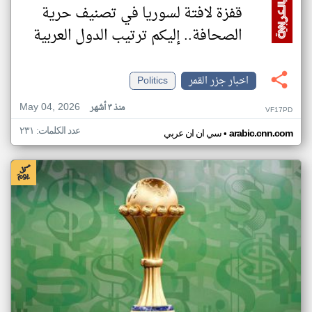
قفزة لافتة لسوريا في تصنيف حرية
الصحافة.. إليكم ترتيب الدول العربية
اخبار جزر القمر
Politics
May 04, 2026
منذ ٣ أشهر
VF17PD
عدد الكلمات: ٢٣١
•
arabic.cnn.com
سي ان ان عربي