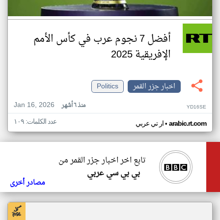
أفضل 7 نجوم عرب في كأس الأمم
الإفريقية 2025
اخبار جزر القمر
Politics
Jan 16, 2026
منذ ٦ أشهر
YD16SE
عدد الكلمات: ١٠٩
•
arabic.rt.com
ار تي عربي
تابع اخر اخبار جزر القمر من
بي بي سي عربي
مصادر أخرى