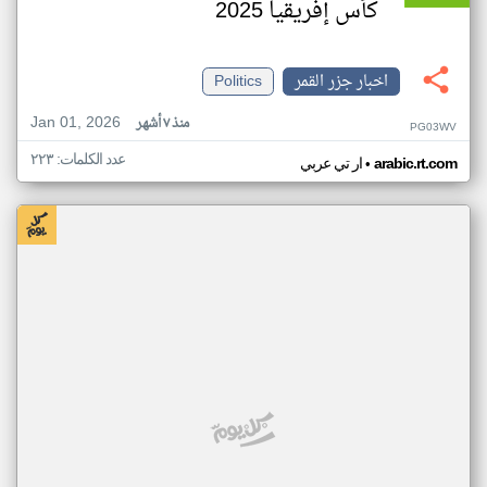
كأس إفريقيا 2025
اخبار جزر القمر
Politics
Jan 01, 2026
منذ ٧ أشهر
PG03WV
عدد الكلمات: ٢٢٣
•
arabic.rt.com
ار تي عربي