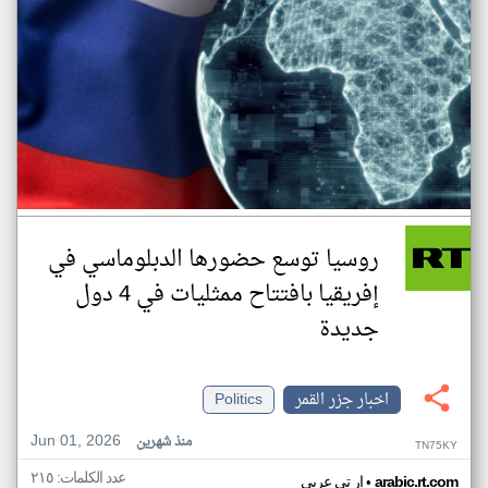
روسيا توسع حضورها الدبلوماسي في
إفريقيا بافتتاح ممثليات في 4 دول
جديدة
اخبار جزر القمر
Politics
Jun 01, 2026
منذ شهرين
TN75KY
عدد الكلمات: ٢١٥
•
arabic.rt.com
ار تي عربي