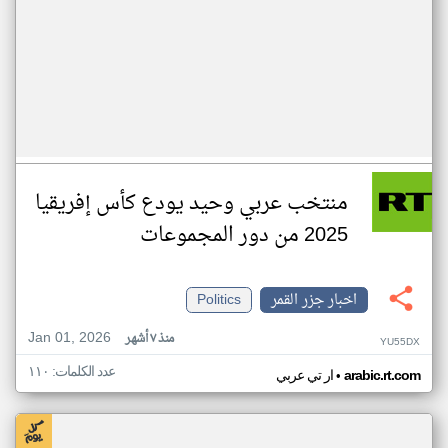
منتخب عربي وحيد يودع كأس إفريقيا
2025 من دور المجموعات
اخبار جزر القمر
Politics
Jan 01, 2026
منذ ٧ أشهر
YU55DX
عدد الكلمات: ١١٠
•
arabic.rt.com
ار تي عربي