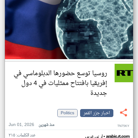
روسيا توسع حضورها الدبلوماسي في
إفريقيا بافتتاح ممثليات في 4 دول
جديدة
اخبار جزر القمر
Politics
Jun 01, 2026
منذ شهرين
TN75KY
عدد الكلمات: ٢١٥
•
arabic.rt.com
ار تي عربي