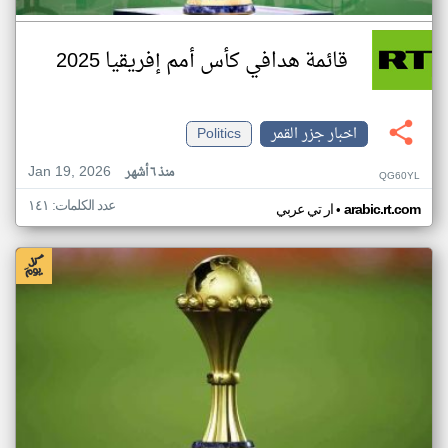
قائمة هدافي كأس أمم إفريقيا 2025
اخبار جزر القمر
Politics
Jan 19, 2026
منذ ٦ أشهر
QG60YL
عدد الكلمات: ١٤١
•
arabic.rt.com
ار تي عربي