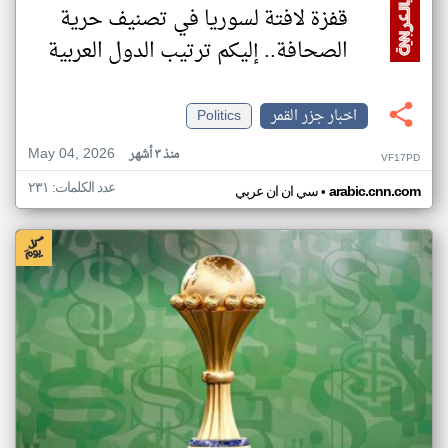
قفزة لافتة لسوريا في تصنيف حرية
الصحافة.. إليكم ترتيب الدول العربية
اخبار جزر القمر
Politics
May 04, 2026
منذ ٣ أشهر
VF17PD
عدد الكلمات: ٢٣١
•
arabic.cnn.com
سي ان ان عربي