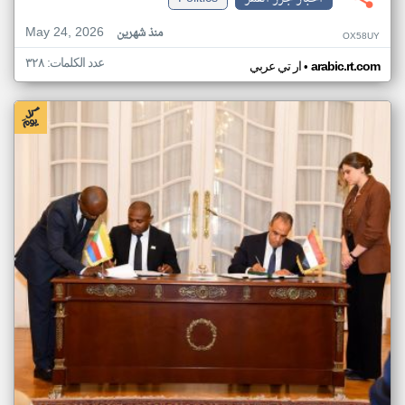
May 24, 2026
منذ شهرين
OX58UY
عدد الكلمات: ٣٢٨
•
arabic.rt.com
ار تي عربي