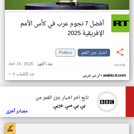
أفضل 7 نجوم عرب في كأس الأمم
الإفريقية 2025
اخبار جزر القمر
Politics
Jan 16, 2026
منذ ٦ أشهر
YD16SE
عدد الكلمات: ١٠٩
•
arabic.rt.com
ار تي عربي
تابع اخر اخبار جزر القمر من
بي بي سي عربي
مصادر أخرى