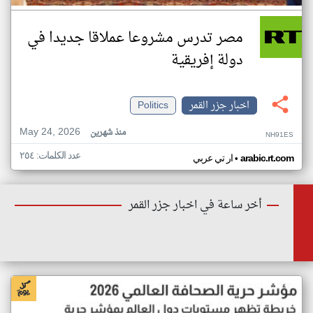
مصر تدرس مشروعا عملاقا جديدا في
دولة إفريقية
اخبار جزر القمر
Politics
May 24, 2026
منذ شهرين
NH91ES
عدد الكلمات: ٢٥٤
•
arabic.rt.com
ار تي عربي
أخر ساعة في اخبار جزر القمر