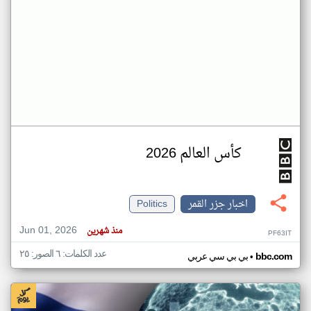
كأس العالم 2026
اخبار جزر القمر
Politics
Jun 01, 2026
منذ شهرين
PF63IT
عدد الكلمات: ٦ الصور: ٢٥
•
bbc.com
بي بي سي عربي