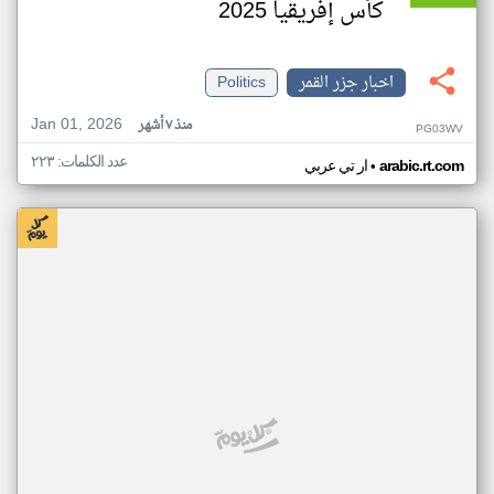
كأس إفريقيا 2025
اخبار جزر القمر
Politics
Jan 01, 2026
منذ ٧ أشهر
PG03WV
عدد الكلمات: ٢٢٣
•
arabic.rt.com
ار تي عربي