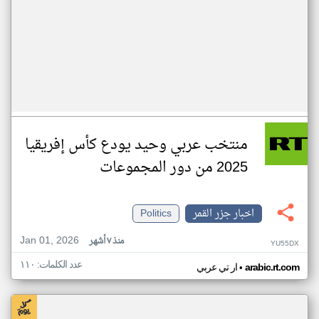
منتخب عربي وحيد يودع كأس إفريقيا
2025 من دور المجموعات
اخبار جزر القمر
Politics
Jan 01, 2026
منذ ٧ أشهر
YU55DX
عدد الكلمات: ١١٠
•
arabic.rt.com
ار تي عربي