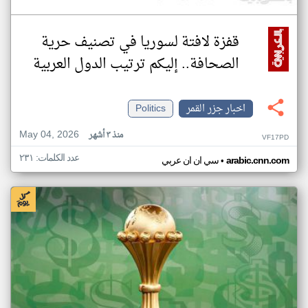
قفزة لافتة لسوريا في تصنيف حرية
الصحافة.. إليكم ترتيب الدول العربية
اخبار جزر القمر
Politics
May 04, 2026
منذ ٣ أشهر
VF17PD
عدد الكلمات: ٢٣١
•
arabic.cnn.com
سي ان ان عربي