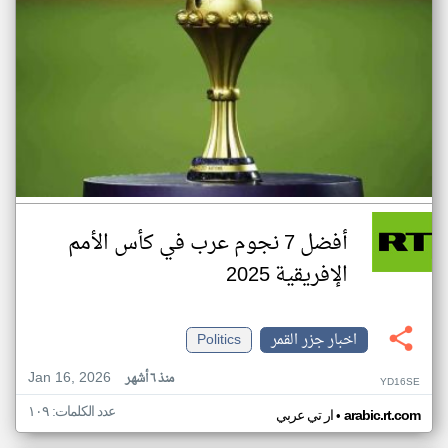
أفضل 7 نجوم عرب في كأس الأمم
الإفريقية 2025
اخبار جزر القمر
Politics
Jan 16, 2026
منذ ٦ أشهر
YD16SE
عدد الكلمات: ١٠٩
•
arabic.rt.com
ار تي عربي