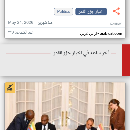
اخبار جزر القمر
Politics
May 24, 2026
منذ شهرين
OX58UY
عدد الكلمات: ٣٢٨
•
arabic.rt.com
ار تي عربي
أخر ساعة في اخبار جزر القمر