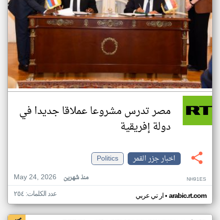
مصر تدرس مشروعا عملاقا جديدا في
دولة إفريقية
اخبار جزر القمر
Politics
May 24, 2026
منذ شهرين
NH91ES
عدد الكلمات: ٢٥٤
•
arabic.rt.com
ار تي عربي