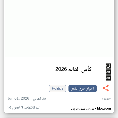
كأس العالم 2026
اخبار جزر القمر
Politics
Jun 01, 2026
منذ شهرين
PF63IT
عدد الكلمات: ٦ الصور: ٢٥
•
bbc.com
بي بي سي عربي