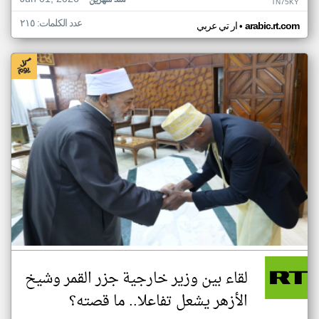
منذ شهرين
TN75KY
عدد الكلمات: ٢١٥
•
arabic.rt.com
ار تي عربي
لقاء بين وزير خارجية جزر القمر وشيخ
الأزهر يشعل تفاعلا.. ما قصته؟