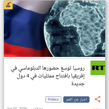
روسيا توسع حضورها الدبلوماسي في
إفريقيا بافتتاح ممثليات في 4 دول
جديدة
اخبار جزر القمر
Politics
Jun 01, 2026