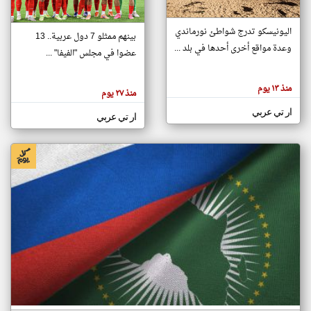
اليونيسكو تدرج شواطئ نورماندي
بينهم ممثلو 7 دول عربية.. 13
klyoum.com
وعدة مواقع أخرى أحدها في بلد ...
تغيير الدولة
عضوا في مجلس "الفيفا" ...
تعبر
مصادر الأخبار من جزر القمر
المقالات
الموجوده
اخبار جزر القمر على مدار الساعة
منذ ١٣ يوم
هنا عن
منذ ٢٧ يوم
وجهة
نظر
أهم اخبار جزر القمر العاجلة والمباشرة
ار تي عربي
كاتبيها.
ار تي عربي