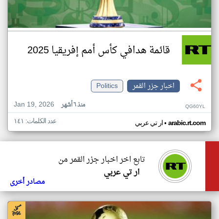
قائمة هدافي كأس أمم إفريقيا 2025
اخبار جزر القمر
Politics
Jan 19, 2026
منذ ٦ أشهر
QG60YL
عدد الكلمات: ١٤١
•
arabic.rt.com
ار تي عربي
تابع اخر اخبار جزر القمر من
ار تي عربي
مصادر أخرى