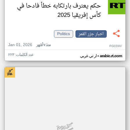
حكم يعترف بارتكابه خطأ فادحا في
كأس إفريقيا 2025
اخبار جزر القمر
Politics
Jan 01, 2026
منذ ٧ أشهر
PG03WV
عدد الكلمات: ٢٢٣
•
arabic.rt.com
ار تي عربي