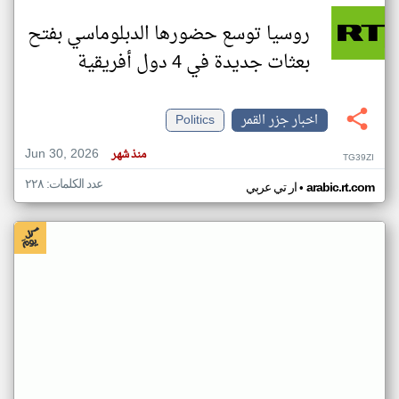
روسيا توسع حضورها الدبلوماسي بفتح
بعثات جديدة في 4 دول أفريقية
اخبار جزر القمر
Politics
Jun 30, 2026
منذ شهر
TG39ZI
عدد الكلمات: ٢٢٨
•
arabic.rt.com
ار تي عربي