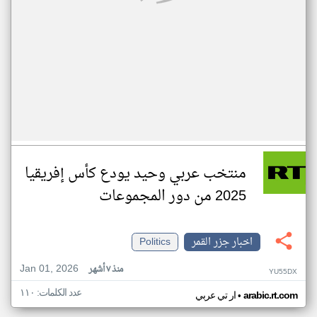
منتخب عربي وحيد يودع كأس إفريقيا
2025 من دور المجموعات
اخبار جزر القمر
Politics
Jan 01, 2026
منذ ٧ أشهر
YU55DX
عدد الكلمات: ١١٠
•
arabic.rt.com
ار تي عربي