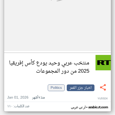
منتخب عربي وحيد يودع كأس إفريقيا
2025 من دور المجموعات
اخبار جزر القمر
Politics
Jan 01, 2026
منذ ٧ أشهر
YU55DX
عدد الكلمات: ١١٠
•
arabic.rt.com
ار تي عربي