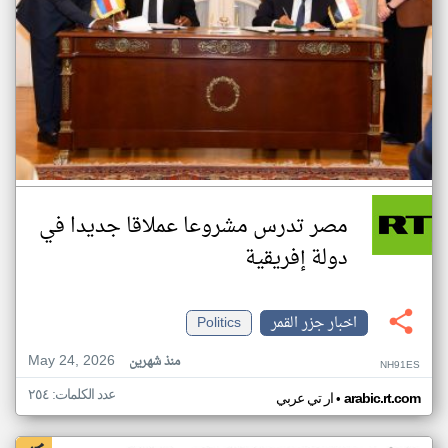
مصر تدرس مشروعا عملاقا جديدا في
دولة إفريقية
اخبار جزر القمر
Politics
May 24, 2026
منذ شهرين
NH91ES
عدد الكلمات: ٢٥٤
•
arabic.rt.com
ار تي عربي