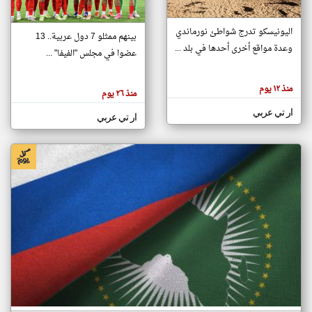
اليونيسكو تدرج شواطئ نورماندي
بينهم ممثلو 7 دول عربية.. 13
klyoum.com
وعدة مواقع أخرى أحدها في بلد ...
تغيير الدولة
عضوا في مجلس "الفيفا" ...
تعبر
مصادر الأخبار من جزر القمر
المقالات
الموجوده
اخبار جزر القمر على مدار الساعة
منذ ١٢ يوم
هنا عن
منذ ٢٦ يوم
وجهة
نظر
أهم اخبار جزر القمر العاجلة والمباشرة
ار تي عربي
كاتبيها.
ار تي عربي