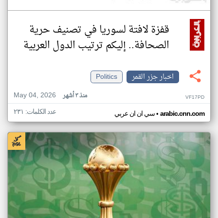
قفزة لافتة لسوريا في تصنيف حرية
الصحافة.. إليكم ترتيب الدول العربية
اخبار جزر القمر
Politics
May 04, 2026
منذ ٣ أشهر
VF17PD
عدد الكلمات: ٢٣١
•
arabic.cnn.com
سي ان ان عربي