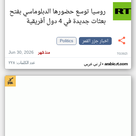
روسيا توسع حضورها الدبلوماسي بفتح
بعثات جديدة في 4 دول أفريقية
اخبار جزر القمر
Politics
Jun 30, 2026
منذ شهر
TG39ZI
عدد الكلمات: ٢٢٨
•
arabic.rt.com
ار تي عربي