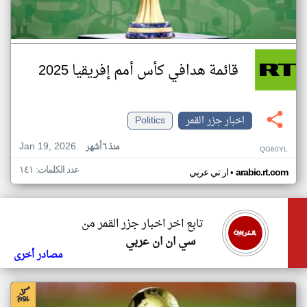
قائمة هدافي كأس أمم إفريقيا 2025
اخبار جزر القمر
Politics
Jan 19, 2026
منذ ٦ أشهر
QG60YL
عدد الكلمات: ١٤١
•
arabic.rt.com
ار تي عربي
تابع اخر اخبار جزر القمر من
سي ان ان عربي
مصادر أخرى