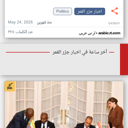
اخبار جزر القمر
Politics
May 24, 2026
منذ شهرين
OX58UY
عدد الكلمات: ٣٢٨
•
arabic.rt.com
ار تي عربي
أخر ساعة في اخبار جزر القمر