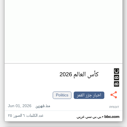
كأس العالم 2026
اخبار جزر القمر
Politics
Jun 01, 2026
منذ شهرين
PF63IT
عدد الكلمات: ٦ الصور: ٢٥
•
bbc.com
بي بي سي عربي