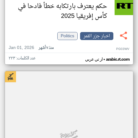
حكم يعترف بارتكابه خطأ فادحا في
كأس إفريقيا 2025
اخبار جزر القمر
Politics
Jan 01, 2026
منذ ٧ أشهر
PG03WV
عدد الكلمات: ٢٢٣
•
arabic.rt.com
ار تي عربي