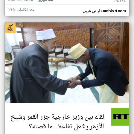
منذ شهرين
TN75KY
عدد الكلمات: ٢١٥
•
arabic.rt.com
ار تي عربي
لقاء بين وزير خارجية جزر القمر وشيخ
الأزهر يشعل تفاعلا.. ما قصته؟