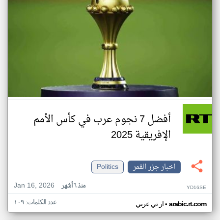
أفضل 7 نجوم عرب في كأس الأمم
الإفريقية 2025
اخبار جزر القمر
Politics
Jan 16, 2026
منذ ٦ أشهر
YD16SE
عدد الكلمات: ١٠٩
•
arabic.rt.com
ار تي عربي