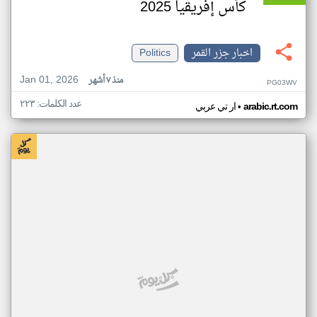
كأس إفريقيا 2025
اخبار جزر القمر
Politics
Jan 01, 2026
منذ ٧ أشهر
PG03WV
عدد الكلمات: ٢٢٣
•
arabic.rt.com
ار تي عربي