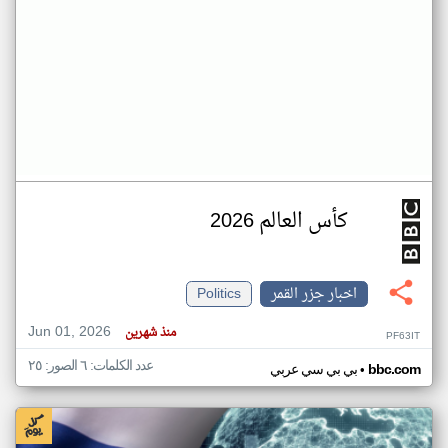
كأس العالم 2026
اخبار جزر القمر
Politics
Jun 01, 2026
منذ شهرين
PF63IT
عدد الكلمات: ٦ الصور: ٢٥
•
bbc.com
بي بي سي عربي