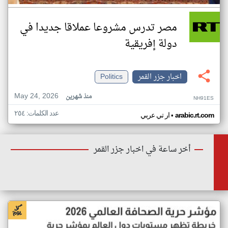
مصر تدرس مشروعا عملاقا جديدا في
دولة إفريقية
اخبار جزر القمر
Politics
May 24, 2026
منذ شهرين
NH91ES
عدد الكلمات: ٢٥٤
•
arabic.rt.com
ار تي عربي
أخر ساعة في اخبار جزر القمر