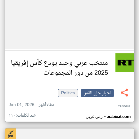
منتخب عربي وحيد يودع كأس إفريقيا
2025 من دور المجموعات
اخبار جزر القمر
Politics
Jan 01, 2026
منذ ٧ أشهر
YU55DX
عدد الكلمات: ١١٠
•
arabic.rt.com
ار تي عربي