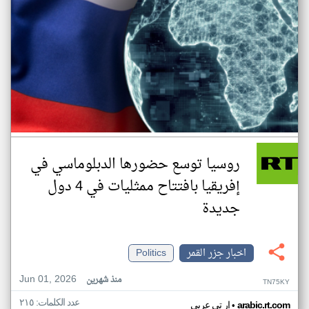
روسيا توسع حضورها الدبلوماسي في
إفريقيا بافتتاح ممثليات في 4 دول
جديدة
اخبار جزر القمر
Politics
Jun 01, 2026
منذ شهرين
TN75KY
عدد الكلمات: ٢١٥
•
arabic.rt.com
ار تي عربي