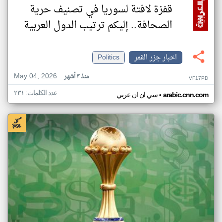
قفزة لافتة لسوريا في تصنيف حرية
الصحافة.. إليكم ترتيب الدول العربية
اخبار جزر القمر
Politics
May 04, 2026
منذ ٣ أشهر
VF17PD
عدد الكلمات: ٢٣١
•
arabic.cnn.com
سي ان ان عربي