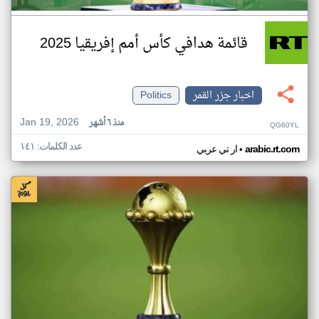
قائمة هدافي كأس أمم إفريقيا 2025
اخبار جزر القمر
Politics
Jan 19, 2026
منذ ٦ أشهر
QG60YL
عدد الكلمات: ١٤١
•
arabic.rt.com
ار تي عربي