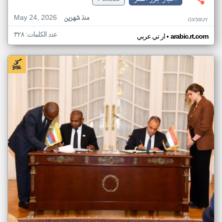
May 24, 2026
منذ شهرين
OX58UY
عدد الكلمات: ٣٢٨
•
arabic.rt.com
ار تي عربي