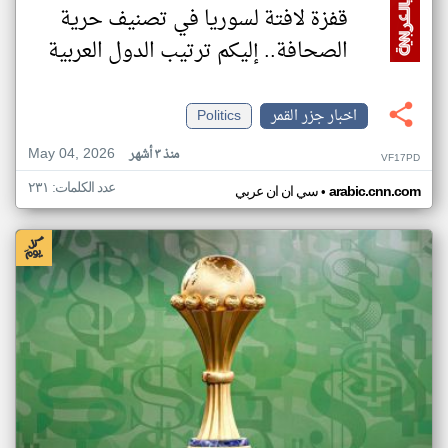
قفزة لافتة لسوريا في تصنيف حرية
الصحافة.. إليكم ترتيب الدول العربية
اخبار جزر القمر
Politics
May 04, 2026
منذ ٣ أشهر
VF17PD
عدد الكلمات: ٢٣١
•
arabic.cnn.com
سي ان ان عربي