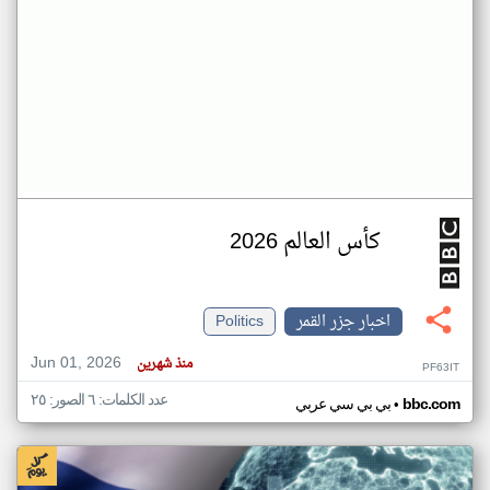
كأس العالم 2026
اخبار جزر القمر
Politics
Jun 01, 2026
منذ شهرين
PF63IT
عدد الكلمات: ٦ الصور: ٢٥
•
bbc.com
بي بي سي عربي