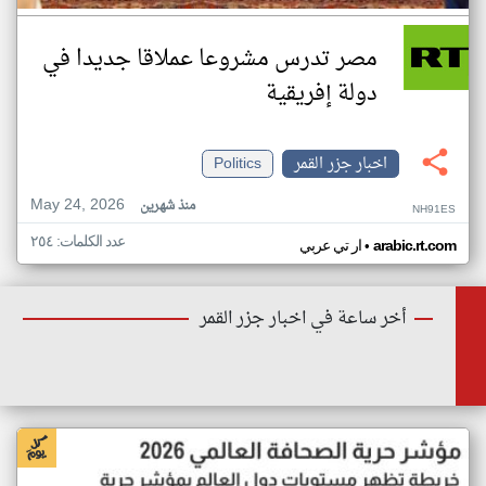
مصر تدرس مشروعا عملاقا جديدا في
دولة إفريقية
اخبار جزر القمر
Politics
May 24, 2026
منذ شهرين
NH91ES
عدد الكلمات: ٢٥٤
•
arabic.rt.com
ار تي عربي
أخر ساعة في اخبار جزر القمر