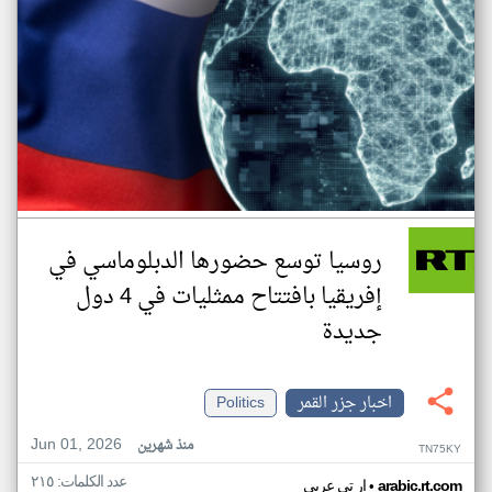
روسيا توسع حضورها الدبلوماسي في
إفريقيا بافتتاح ممثليات في 4 دول
جديدة
اخبار جزر القمر
Politics
Jun 01, 2026
منذ شهرين
TN75KY
عدد الكلمات: ٢١٥
•
arabic.rt.com
ار تي عربي