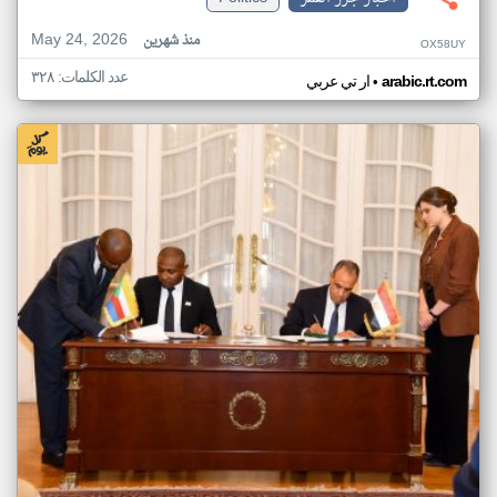
May 24, 2026
منذ شهرين
OX58UY
عدد الكلمات: ٣٢٨
•
arabic.rt.com
ار تي عربي