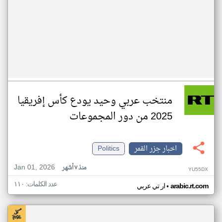
منتخب عربي وحيد يودع كأس إفريقيا
2025 من دور المجموعات
اخبار جزر القمر
Politics
Jan 01, 2026
منذ ٧ أشهر
YU55DX
عدد الكلمات: ١١٠
•
arabic.rt.com
ار تي عربي