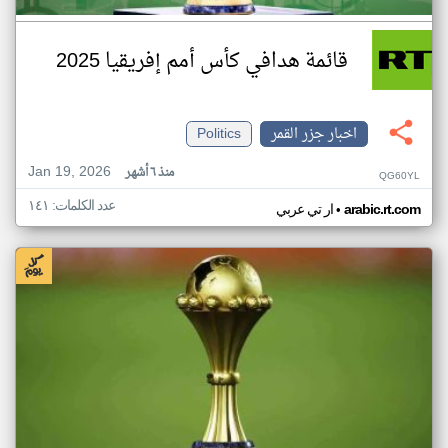
قائمة هدافي كأس أمم إفريقيا 2025
اخبار جزر القمر
Politics
Jan 19, 2026
منذ ٦ أشهر
QG60YL
عدد الكلمات: ١٤١
•
arabic.rt.com
ار تي عربي