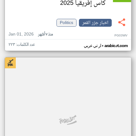
كأس إفريقيا 2025
اخبار جزر القمر
Politics
Jan 01, 2026
منذ ٧ أشهر
PG03WV
عدد الكلمات: ٢٢٣
•
arabic.rt.com
ار تي عربي