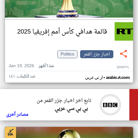
قائمة هدافي كأس أمم إفريقيا 2025
اخبار جزر القمر
Politics
Jan 19, 2026
منذ ٦ أشهر
QG60YL
عدد الكلمات: ١٤١
•
arabic.rt.com
ار تي عربي
تابع اخر اخبار جزر القمر من
بي بي سي عربي
مصادر أخرى