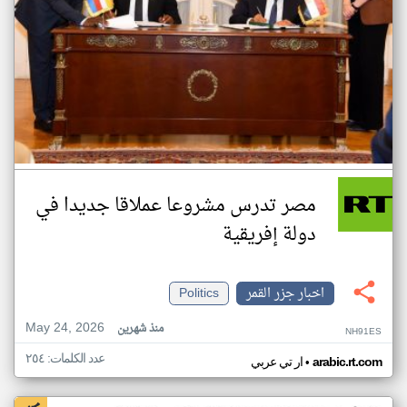
مصر تدرس مشروعا عملاقا جديدا في
دولة إفريقية
اخبار جزر القمر
Politics
May 24, 2026
منذ شهرين
NH91ES
عدد الكلمات: ٢٥٤
•
arabic.rt.com
ار تي عربي