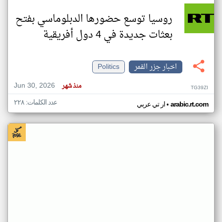
روسيا توسع حضورها الدبلوماسي بفتح
بعثات جديدة في 4 دول أفريقية
اخبار جزر القمر
Politics
Jun 30, 2026
منذ شهر
TG39ZI
عدد الكلمات: ٢٢٨
•
arabic.rt.com
ار تي عربي