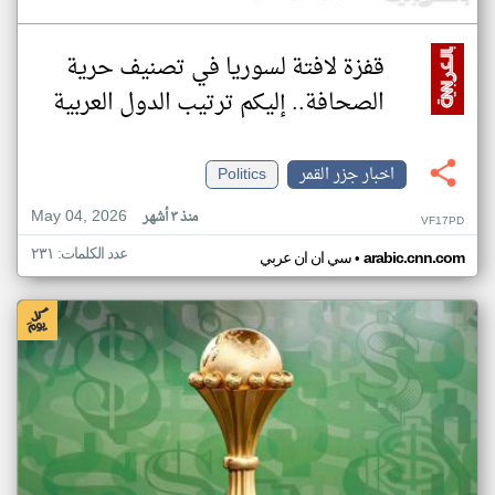
قفزة لافتة لسوريا في تصنيف حرية
الصحافة.. إليكم ترتيب الدول العربية
اخبار جزر القمر
Politics
May 04, 2026
منذ ٣ أشهر
VF17PD
عدد الكلمات: ٢٣١
•
arabic.cnn.com
سي ان ان عربي