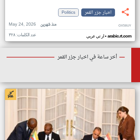
اخبار جزر القمر
Politics
May 24, 2026
منذ شهرين
OX58UY
عدد الكلمات: ٣٢٨
•
arabic.rt.com
ار تي عربي
أخر ساعة في اخبار جزر القمر