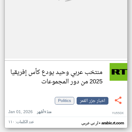
منتخب عربي وحيد يودع كأس إفريقيا
2025 من دور المجموعات
اخبار جزر القمر
Politics
Jan 01, 2026
منذ ٧ أشهر
YU55DX
عدد الكلمات: ١١٠
•
arabic.rt.com
ار تي عربي