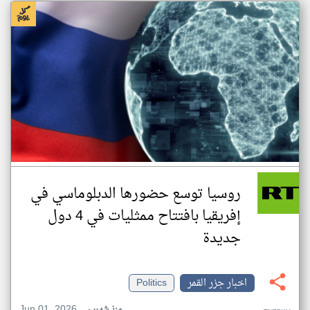
روسيا توسع حضورها الدبلوماسي في
إفريقيا بافتتاح ممثليات في 4 دول
جديدة
اخبار جزر القمر
Politics
Jun 01, 2026