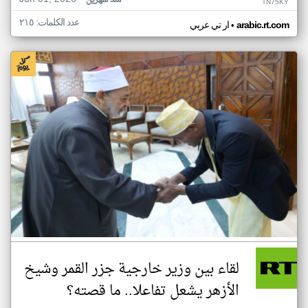
منذ شهرين
TN75KY
عدد الكلمات: ٢١٥
•
arabic.rt.com
ار تي عربي
لقاء بين وزير خارجية جزر القمر وشيخ
الأزهر يشعل تفاعلا.. ما قصته؟