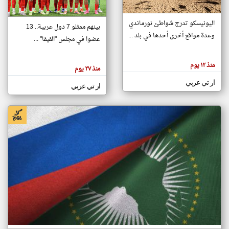
اليونيسكو تدرج شواطئ نورماندي
بينهم ممثلو 7 دول عربية.. 13
klyoum.com
وعدة مواقع أخرى أحدها في بلد ...
تغيير الدولة
عضوا في مجلس "الفيفا" ...
تعبر
مصادر الأخبار من جزر القمر
المقالات
الموجوده
اخبار جزر القمر على مدار الساعة
منذ ١٢ يوم
هنا عن
منذ ٢٧ يوم
وجهة
نظر
أهم اخبار جزر القمر العاجلة والمباشرة
ار تي عربي
كاتبيها.
ار تي عربي