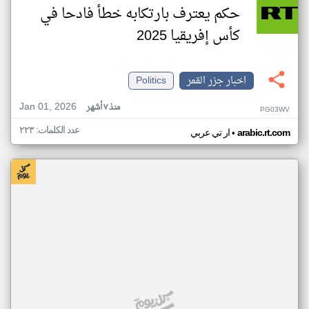
حكم يعترف بارتكابه خطأ فادحا في
كأس إفريقيا 2025
اخبار جزر القمر
Politics
Jan 01, 2026
منذ ٧ أشهر
PG03WV
عدد الكلمات: ٢٢٣
•
arabic.rt.com
ار تي عربي