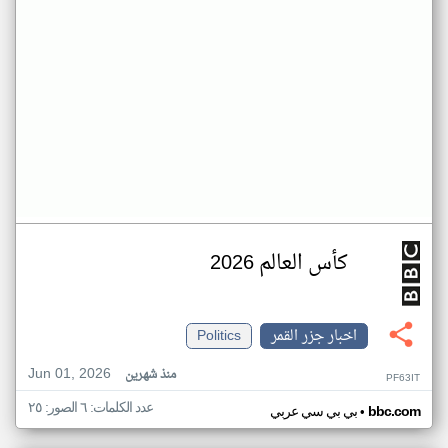
كأس العالم 2026
اخبار جزر القمر
Politics
Jun 01, 2026
منذ شهرين
PF63IT
عدد الكلمات: ٦ الصور: ٢٥
•
bbc.com
بي بي سي عربي