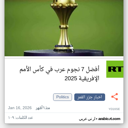
أفضل 7 نجوم عرب في كأس الأمم
الإفريقية 2025
اخبار جزر القمر
Politics
Jan 16, 2026
منذ ٦ أشهر
YD16SE
عدد الكلمات: ١٠٩
•
arabic.rt.com
ار تي عربي