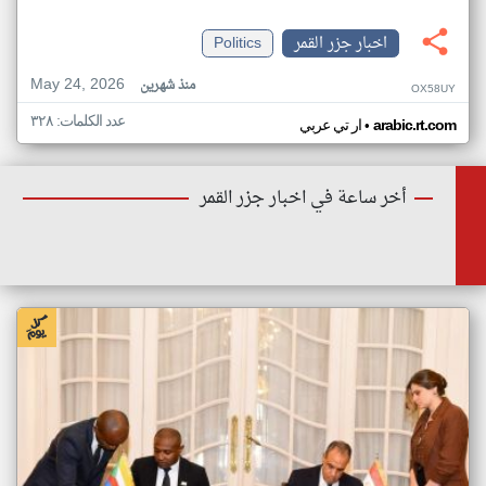
اخبار جزر القمر
Politics
May 24, 2026
منذ شهرين
OX58UY
عدد الكلمات: ٣٢٨
•
arabic.rt.com
ار تي عربي
أخر ساعة في اخبار جزر القمر