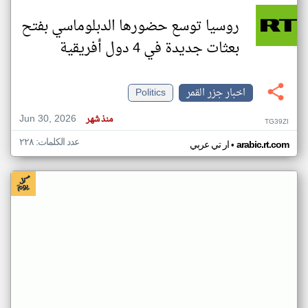
روسيا توسع حضورها الدبلوماسي بفتح
بعثات جديدة في 4 دول أفريقية
اخبار جزر القمر
Politics
Jun 30, 2026
منذ شهر
TG39ZI
عدد الكلمات: ٢٢٨
•
arabic.rt.com
ار تي عربي