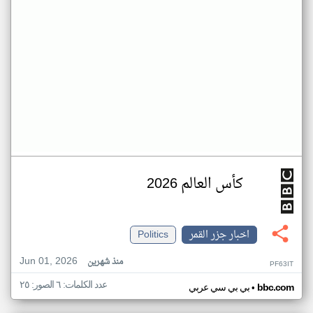
كأس العالم 2026
اخبار جزر القمر
Politics
Jun 01, 2026
منذ شهرين
PF63IT
عدد الكلمات: ٦ الصور: ٢٥
•
bbc.com
بي بي سي عربي