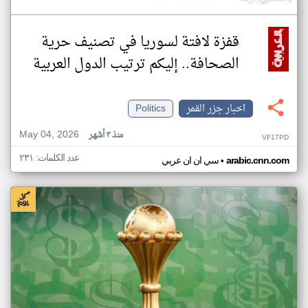
قفزة لافتة لسوريا في تصنيف حرية
الصحافة.. إليكم ترتيب الدول العربية
اخبار جزر القمر
Politics
May 04, 2026
منذ ٣ أشهر
VF17PD
عدد الكلمات: ٢٣١
•
arabic.cnn.com
سي ان ان عربي