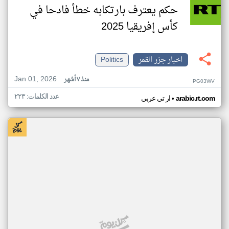
حكم يعترف بارتكابه خطأ فادحا في
كأس إفريقيا 2025
اخبار جزر القمر
Politics
Jan 01, 2026
منذ ٧ أشهر
PG03WV
عدد الكلمات: ٢٢٣
•
arabic.rt.com
ار تي عربي