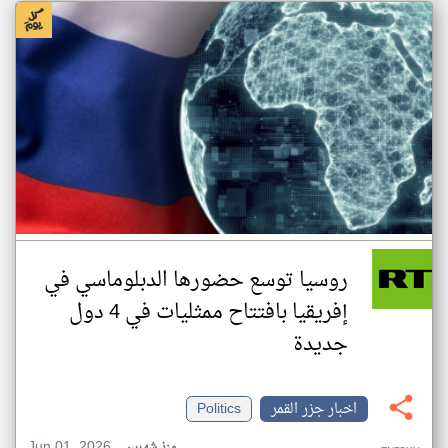
روسيا توسع حضورها الدبلوماسي في
إفريقيا بافتتاح ممثليات في 4 دول
جديدة
اخبار جزر القمر
Politics
Jun 01, 2026