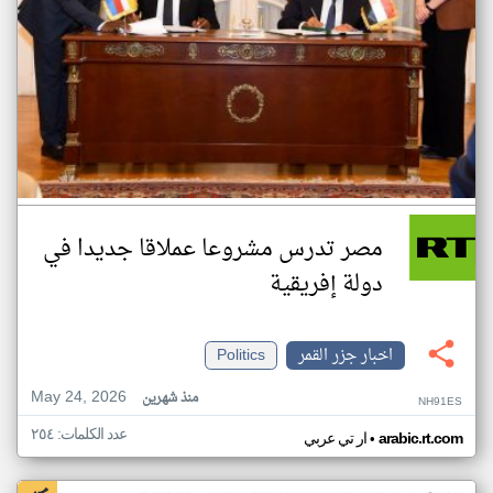
مصر تدرس مشروعا عملاقا جديدا في
دولة إفريقية
اخبار جزر القمر
Politics
May 24, 2026
منذ شهرين
NH91ES
عدد الكلمات: ٢٥٤
•
arabic.rt.com
ار تي عربي