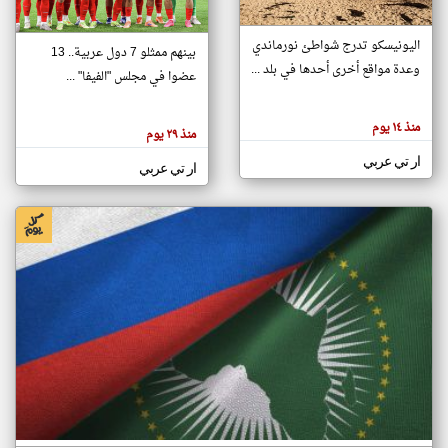
اليونيسكو تدرج شواطئ نورماندي
بينهم ممثلو 7 دول عربية.. 13
klyoum.com
وعدة مواقع أخرى أحدها في بلد ...
تغيير الدولة
عضوا في مجلس "الفيفا" ...
تعبر
مصادر الأخبار من جزر القمر
المقالات
الموجوده
اخبار جزر القمر على مدار الساعة
منذ ١٤ يوم
هنا عن
منذ ٢٩ يوم
وجهة
نظر
أهم اخبار جزر القمر العاجلة والمباشرة
ار تي عربي
كاتبيها.
ار تي عربي