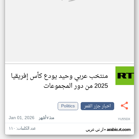
منتخب عربي وحيد يودع كأس إفريقيا
2025 من دور المجموعات
اخبار جزر القمر
Politics
Jan 01, 2026
منذ ٧ أشهر
YU55DX
عدد الكلمات: ١١٠
•
arabic.rt.com
ار تي عربي