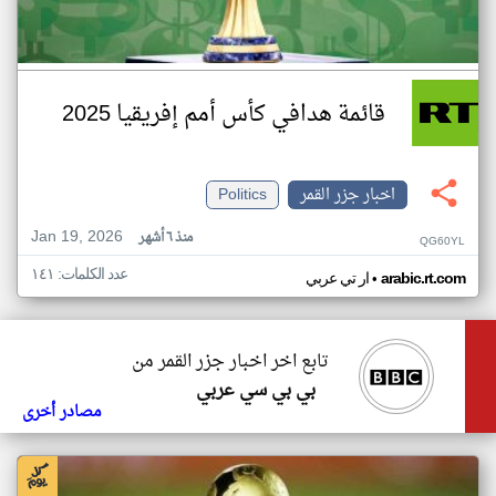
قائمة هدافي كأس أمم إفريقيا 2025
اخبار جزر القمر
Politics
Jan 19, 2026
منذ ٦ أشهر
QG60YL
عدد الكلمات: ١٤١
•
arabic.rt.com
ار تي عربي
تابع اخر اخبار جزر القمر من
بي بي سي عربي
مصادر أخرى