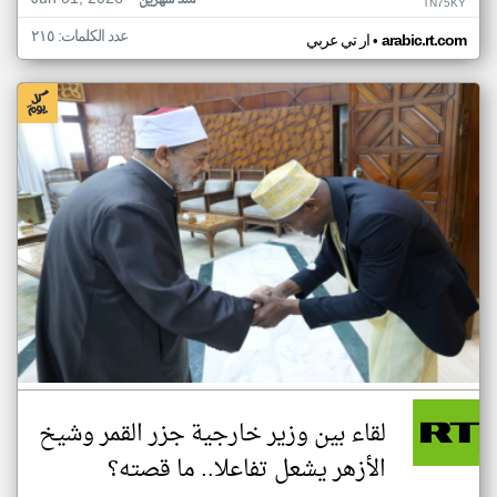
منذ شهرين
TN75KY
عدد الكلمات: ٢١٥
•
arabic.rt.com
ار تي عربي
لقاء بين وزير خارجية جزر القمر وشيخ
الأزهر يشعل تفاعلا.. ما قصته؟