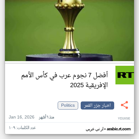
أفضل 7 نجوم عرب في كأس الأمم
الإفريقية 2025
اخبار جزر القمر
Politics
Jan 16, 2026
منذ ٦ أشهر
YD16SE
عدد الكلمات: ١٠٩
•
arabic.rt.com
ار تي عربي