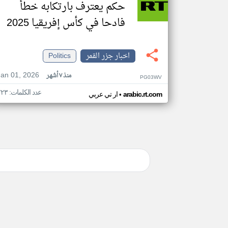
حكم يعترف بارتكابه خطأ
فادحا في كأس إفريقيا 2025
اخبار جزر القمر
Politics
Jan 01, 2026
منذ ٧ أشهر
PG03WV
عدد الكلمات: ٢٢٣
•
arabic.rt.com
ار تي عربي