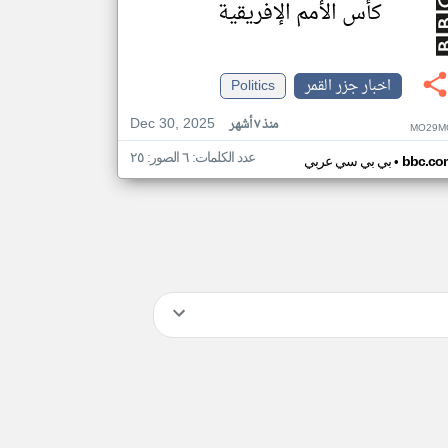
كأس الأمم الإفريقية
اخبار جزر القمر
Politics
Dec 30, 2025
منذ ٧ أشهر
MO29M
عدد الكلمات: ٦ الصور: ٢٥
•
bbc.co
بي بي سي عربي