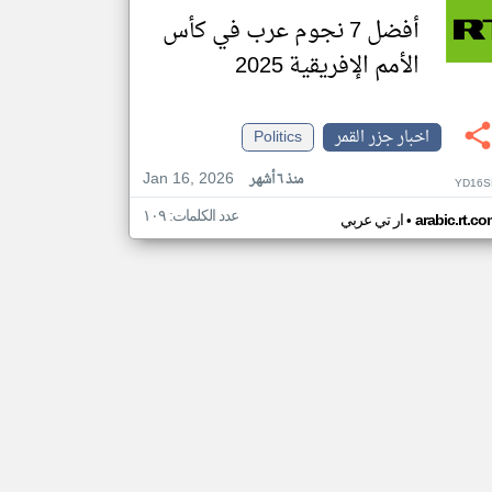
أفضل 7 نجوم عرب في كأس
الأمم الإفريقية 2025
اخبار جزر القمر
Politics
Jan 16, 2026
منذ ٦ أشهر
YD16S
عدد الكلمات: ١٠٩
•
arabic.rt.c
ار تي عربي