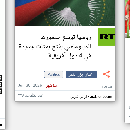
روسيا توسع حضورها
الدبلوماسي بفتح بعثات جديدة
في 4 دول أفريقية
اخبار جزر القمر
Politics
Jun 30, 2026
منذ شهر
TG39ZI
عدد الكلمات: ٢٢٨
•
arabic.rt.com
ار تي عربي
IT
m