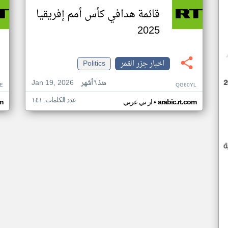
قائمة هدافي كأس أمم إفريقيا
2025
اخبار جزر القمر
Politics
Jan 19, 2026
منذ ٦ أشهر
E
QG60YL
عدد الكلمات: ١٤١
•
arabic.rt.com
ار تي عربي
om