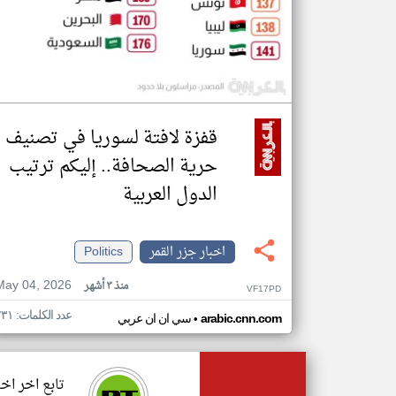
قفزة لافتة لسوريا في تصنيف
حرية الصحافة.. إليكم ترتيب
الدول العربية
اخبار جزر القمر
Politics
May 04, 2026
منذ ٣ أشهر
VF17PD
عدد الكلمات: ٢٣١
•
arabic.cnn.com
سي ان ان عربي
تابع اخر اخب