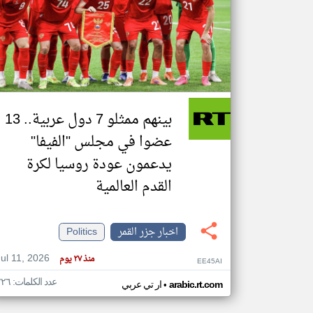
تعبر
المقالات
الموجوده
هنا عن
وجهة
نظر
بينهم ممثلو 7 دول عربية.. 13
كاتبيها.
عضوا في مجلس "الفيفا"
يدعمون عودة روسيا لكرة
القدم العالمية
اخبار جزر القمر
Politics
Jul 11, 2026
منذ ٢٧ يوم
EE45AI
عدد الكلمات: ٢٢٦
•
arabic.rt.com
ار تي عربي