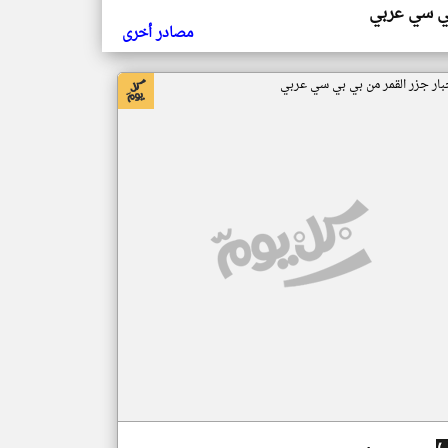
ي سي عربي
مصادر أخرى
بار جزر القمر من بي بي سي عربي