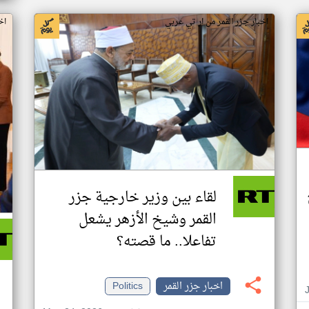
اخبار جزر القمر من ار تي عربي
اخ
لقاء بين وزير خارجية جزر
القمر وشيخ الأزهر يشعل
تفاعلا.. ما قصته؟
اخبار جزر القمر
Politics