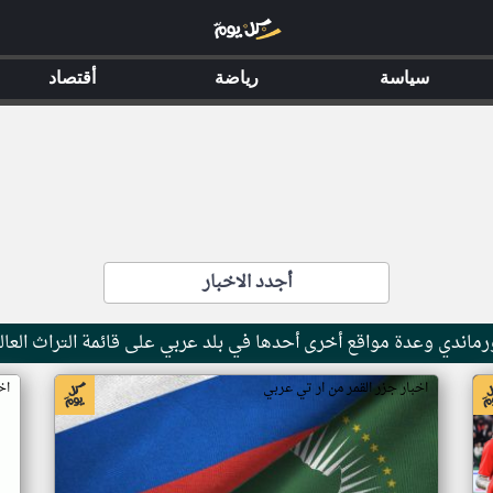
سياسة
رياضة
أقتصاد
أجدد الاخبار
ماندي وعدة مواقع أخرى أحدها في بلد عربي على قائمة التراث العال
اخبار جزر القمر من ار تي عربي
اخ