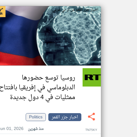
اخبار جزر القمر من ار تي عربي
روسيا توسع حضورها
الدبلوماسي في إفريقيا بافتتاح
ممثليات في 4 دول جديدة
اخبار جزر القمر
Politics
Jun 01, 2026
منذ شهرين
TN75KY