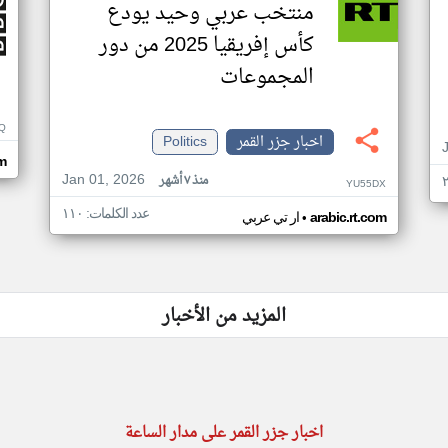
منتخب عربي وحيد يودع
كأس إفريقيا 2025 من دور
المجموعات
Q
اخبار جزر القمر
Politics
m
Jan 01, 2026
منذ ٧ أشهر
YU55DX
عدد الكلمات: ١١٠
•
arabic.rt.com
ار تي عربي
المزيد من الأخبار
اخبار جزر القمر على مدار الساعة