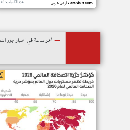
عدد الكلمات: ٢١٥
•
arabic.rt.com
ار تي عربي
أخر ساعة في اخبار جزر القم
اخبار جزر القمر من سي ان ان عربي