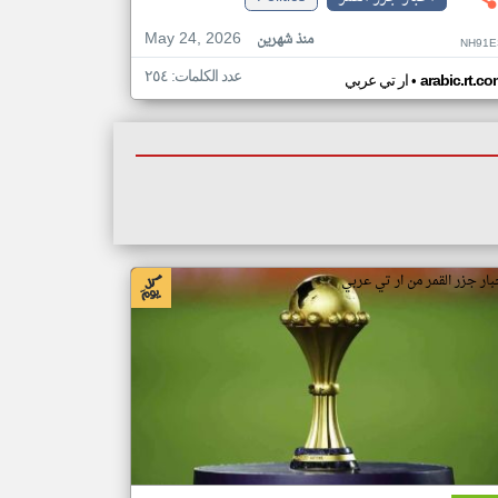
May 24, 2026
منذ شهرين
NH91E
عدد الكلمات: ٢٥٤
•
arabic.rt.c
ار تي عربي
بار جزر القمر من ار تي عربي