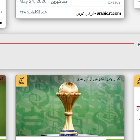
May 24, 2026
منذ شهرين
OX58UY
عدد الكلمات: ٣٢٨
S
•
arabic.rt.com
ار تي عربي
om
ر
اخبار جزر القمر من ار تي عربي
اخ