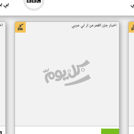
ي
بي ب
اخبار جزر القمر من ار تي عربي
اخ