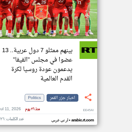
تعبر
المقالات
الموجوده
هنا عن
وجهة
نظر
بينهم ممثلو 7 دول عربية.. 13
كاتبيها.
عضوا في مجلس "الفيفا"
يدعمون عودة روسيا لكرة
القدم العالمية
اخبار جزر القمر
Politics
Jul 11, 2026
منذ ٢٦ يوم
EE45AI
عدد الكلمات: ٢٢٦
•
arabic.rt.com
ار تي عربي