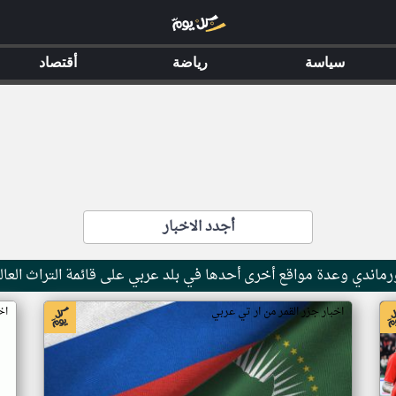
سياسة
رياضة
أقتصاد
أجدد الاخبار
ماندي وعدة مواقع أخرى أحدها في بلد عربي على قائمة التراث العال
اخبار جزر القمر من ار تي عربي
اخ