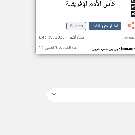
كأس الأمم الإفريقية
اخبار جزر القمر
Politics
Dec 30, 2025
منذ ٧ أشهر
MO29M
عدد الكلمات: ٦ الصور: ٢٥
•
bbc.co
بي بي سي عربي