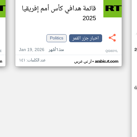
قائمة هدافي كأس أمم إفريقيا
2025
اخبار جزر القمر
Politics
Jan 19, 2026
منذ ٦ أشهر
E
QG60YL
عدد الكلمات: ١٤١
•
arabic.rt.com
ار تي عربي
om