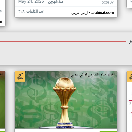
May 24, 2026
منذ شهرين
OX58UY
عدد الكلمات: ٣٢٨
S
•
arabic.rt.com
ار تي عربي
om
ر
اخبار جزر القمر من ار تي عربي
اخ