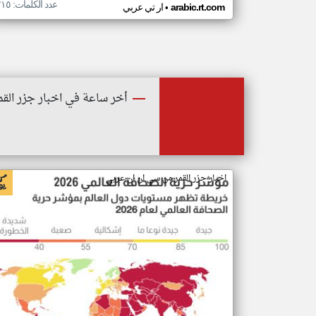
عدد الكلمات: ٢١٥
•
arabic.rt.com
ار تي عربي
أخر ساعة في اخبار جزر القم
اخبار جزر القمر من سي ان ان عربي