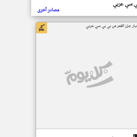
ي سي عربي
مصادر أخرى
بار جزر القمر من بي بي سي عربي