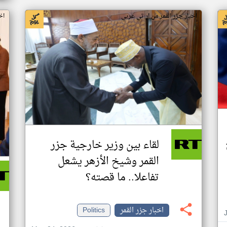
اخبار جزر القمر من ار تي عربي
اخ
لقاء بين وزير خارجية جزر
القمر وشيخ الأزهر يشعل
تفاعلا.. ما قصته؟
اخبار جزر القمر
Politics