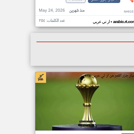
May 24, 2026
منذ شهرين
NH91E
عدد الكلمات: ٢٥٤
•
arabic.rt.c
ار تي عربي
بار جزر القمر من ار تي عربي