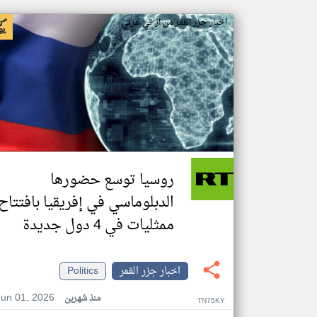
اخبار جزر القمر من ار تي عربي
روسيا توسع حضورها
الدبلوماسي في إفريقيا بافتتاح
ممثليات في 4 دول جديدة
اخبار جزر القمر
Politics
Jun 01, 2026
منذ شهرين
TN75KY