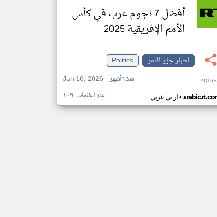
أفضل 7 نجوم عرب في كأس
الأمم الإفريقية 2025
اخبار جزر القمر
Politics
Jan 16, 2026
منذ ٦ أشهر
YD16S
عدد الكلمات: ١٠٩
•
arabic.rt.c
ار تي عربي