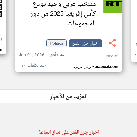
منتخب عربي وحيد يودع
كأس إفريقيا 2025 من دور
المجموعات
Q
اخبار جزر القمر
Politics
m
Jan 01, 2026
منذ ٧ أشهر
YU55DX
عدد الكلمات: ١١٠
•
arabic.rt.com
ار تي عربي
المزيد من الأخبار
اخبار جزر القمر على مدار الساعة