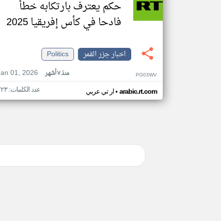
حكم يعترف بارتكابه خطأ
فادحا في كأس إفريقيا 2025
اخبار جزر القمر
Politics
Jan 01, 2026
منذ ٧ أشهر
PG03WV
عدد الكلمات: ٢٢٣
•
arabic.rt.com
ار تي عربي