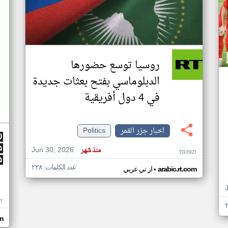
روسيا توسع حضورها
الدبلوماسي بفتح بعثات جديدة
في 4 دول أفريقية
اخبار جزر القمر
Politics
Jun 30, 2026
منذ شهر
TG39ZI
عدد الكلمات: ٢٢٨
•
arabic.rt.com
ار تي عربي
IT
m