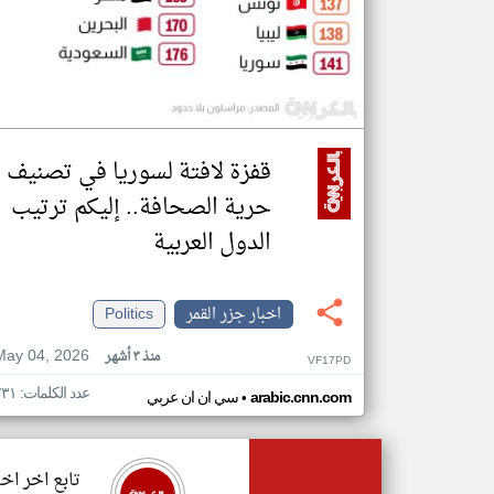
قفزة لافتة لسوريا في تصنيف
حرية الصحافة.. إليكم ترتيب
الدول العربية
اخبار جزر القمر
Politics
May 04, 2026
منذ ٣ أشهر
VF17PD
عدد الكلمات: ٢٣١
•
arabic.cnn.com
سي ان ان عربي
تابع اخر اخب