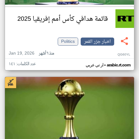
قائمة هدافي كأس أمم إفريقيا 2025
اخبار جزر القمر
Politics
Jan 19, 2026
منذ ٦ أشهر
QG60YL
عدد الكلمات: ١٤١
•
arabic.rt.com
ار تي عربي