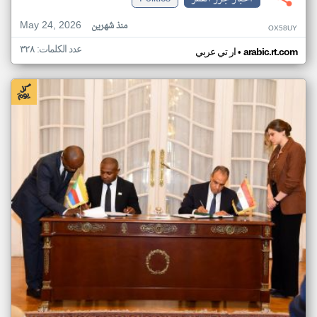
May 24, 2026
منذ شهرين
OX58UY
عدد الكلمات: ٣٢٨
•
arabic.rt.com
ار تي عربي