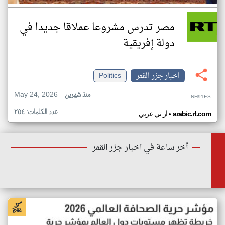
مصر تدرس مشروعا عملاقا جديدا في
دولة إفريقية
اخبار جزر القمر
Politics
May 24, 2026
منذ شهرين
NH91ES
عدد الكلمات: ٢٥٤
•
arabic.rt.com
ار تي عربي
أخر ساعة في اخبار جزر القمر