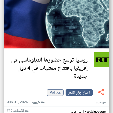
روسيا توسع حضورها الدبلوماسي في
إفريقيا بافتتاح ممثليات في 4 دول
جديدة
اخبار جزر القمر
Politics
Jun 01, 2026
منذ شهرين
TN75KY
عدد الكلمات: ٢١٥
•
arabic.rt.com
ار تي عربي