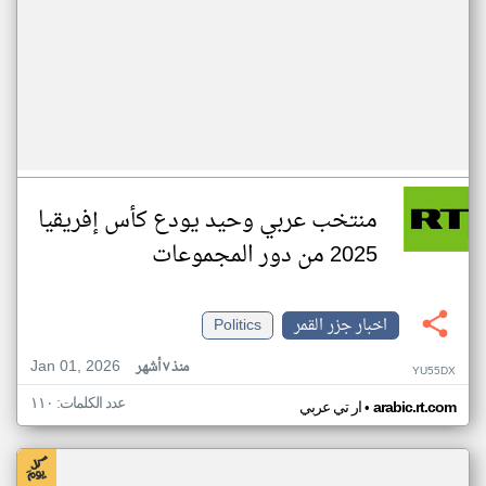
منتخب عربي وحيد يودع كأس إفريقيا
2025 من دور المجموعات
اخبار جزر القمر
Politics
Jan 01, 2026
منذ ٧ أشهر
YU55DX
عدد الكلمات: ١١٠
•
arabic.rt.com
ار تي عربي