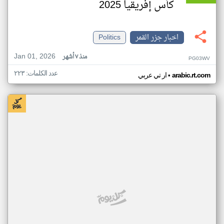
كأس إفريقيا 2025
اخبار جزر القمر
Politics
Jan 01, 2026
منذ ٧ أشهر
PG03WV
عدد الكلمات: ٢٢٣
•
arabic.rt.com
ار تي عربي