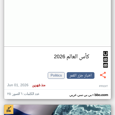
كأس العالم 2026
اخبار جزر القمر
Politics
Jun 01, 2026
منذ شهرين
PF63IT
عدد الكلمات: ٦ الصور: ٢٥
•
bbc.com
بي بي سي عربي