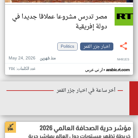
مصر تدرس مشروعا عملاقا جديدا في
دولة إفريقية
اخبار جزر القمر
Politics
May 24, 2026
منذ شهرين
NH91ES
عدد الكلمات: ٢٥٤
•
arabic.rt.com
ار تي عربي
أخر ساعة في اخبار جزر القمر