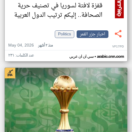
قفزة لافتة لسوريا في تصنيف حرية
الصحافة.. إليكم ترتيب الدول العربية
اخبار جزر القمر
Politics
May 04, 2026
منذ ٣ أشهر
VF17PD
عدد الكلمات: ٢٣١
•
arabic.cnn.com
سي ان ان عربي