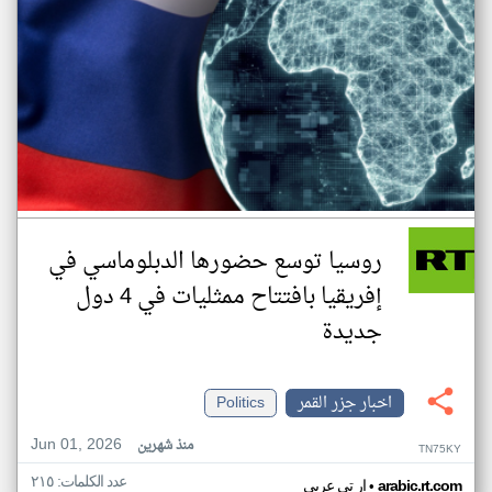
روسيا توسع حضورها الدبلوماسي في
إفريقيا بافتتاح ممثليات في 4 دول
جديدة
اخبار جزر القمر
Politics
Jun 01, 2026
منذ شهرين
TN75KY
عدد الكلمات: ٢١٥
•
arabic.rt.com
ار تي عربي