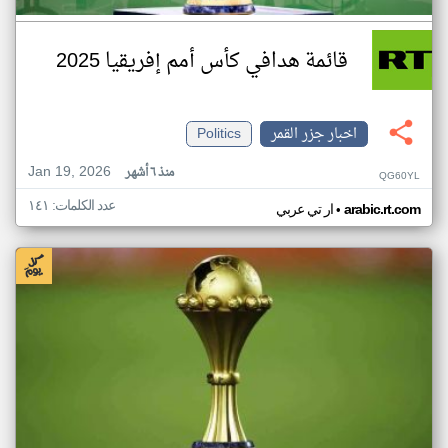
قائمة هدافي كأس أمم إفريقيا 2025
اخبار جزر القمر
Politics
Jan 19, 2026
منذ ٦ أشهر
QG60YL
عدد الكلمات: ١٤١
•
arabic.rt.com
ار تي عربي