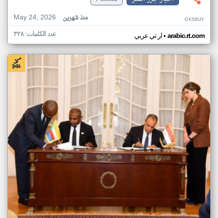
May 24, 2026
منذ شهرين
OX58UY
عدد الكلمات: ٣٢٨
•
arabic.rt.com
ار تي عربي