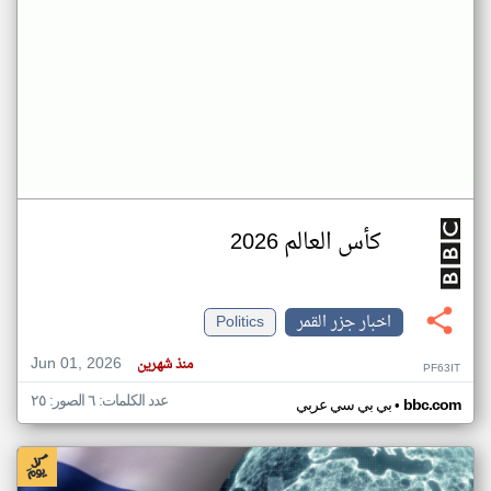
كأس العالم 2026
اخبار جزر القمر
Politics
Jun 01, 2026
منذ شهرين
PF63IT
عدد الكلمات: ٦ الصور: ٢٥
•
bbc.com
بي بي سي عربي