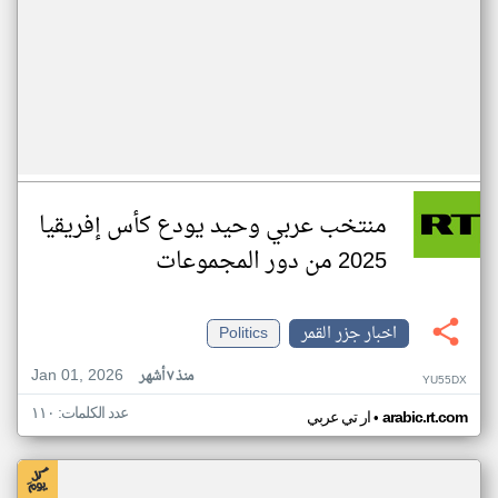
منتخب عربي وحيد يودع كأس إفريقيا
2025 من دور المجموعات
اخبار جزر القمر
Politics
Jan 01, 2026
منذ ٧ أشهر
YU55DX
عدد الكلمات: ١١٠
•
arabic.rt.com
ار تي عربي