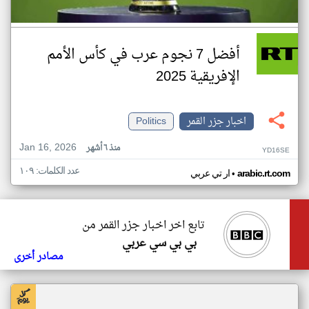
أفضل 7 نجوم عرب في كأس الأمم
الإفريقية 2025
اخبار جزر القمر
Politics
Jan 16, 2026
منذ ٦ أشهر
YD16SE
عدد الكلمات: ١٠٩
•
arabic.rt.com
ار تي عربي
تابع اخر اخبار جزر القمر من
بي بي سي عربي
مصادر أخرى