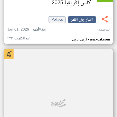
كأس إفريقيا 2025
اخبار جزر القمر
Politics
Jan 01, 2026
منذ ٧ أشهر
PG03WV
عدد الكلمات: ٢٢٣
•
arabic.rt.com
ار تي عربي