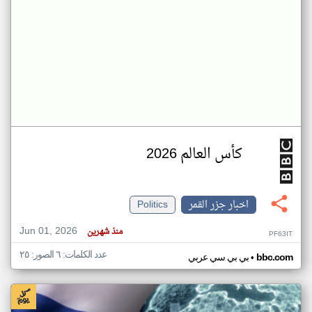
كأس العالم 2026
اخبار جزر القمر
Politics
Jun 01, 2026
منذ شهرين
PF63IT
عدد الكلمات: ٦ الصور: ٢٥
•
bbc.com
بي بي سي عربي