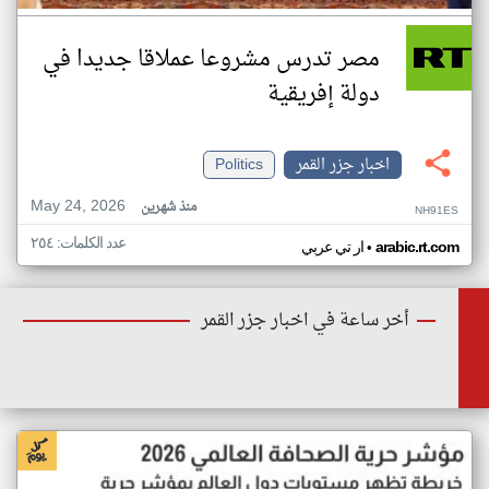
مصر تدرس مشروعا عملاقا جديدا في
دولة إفريقية
اخبار جزر القمر
Politics
May 24, 2026
منذ شهرين
NH91ES
عدد الكلمات: ٢٥٤
•
arabic.rt.com
ار تي عربي
أخر ساعة في اخبار جزر القمر