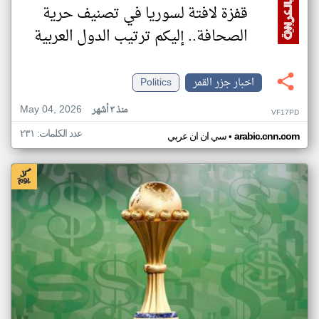
قفزة لافتة لسوريا في تصنيف حرية
الصحافة.. إليكم ترتيب الدول العربية
اخبار جزر القمر
Politics
May 04, 2026
منذ ٣ أشهر
VF17PD
عدد الكلمات: ٢٣١
•
arabic.cnn.com
سي ان ان عربي