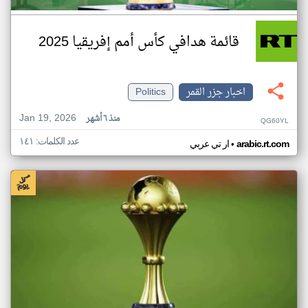
قائمة هدافي كأس أمم إفريقيا 2025
اخبار جزر القمر
Politics
Jan 19, 2026
منذ ٦ أشهر
QG60YL
عدد الكلمات: ١٤١
•
arabic.rt.com
ار تي عربي