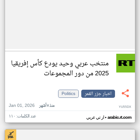
منتخب عربي وحيد يودع كأس إفريقيا
2025 من دور المجموعات
اخبار جزر القمر
Politics
Jan 01, 2026
منذ ٧ أشهر
YU55DX
عدد الكلمات: ١١٠
•
arabic.rt.com
ار تي عربي