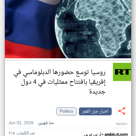
روسيا توسع حضورها الدبلوماسي في
إفريقيا بافتتاح ممثليات في 4 دول
جديدة
اخبار جزر القمر
Politics
Jun 01, 2026
منذ شهرين
TN75KY
عدد الكلمات: ٢١٥
•
arabic.rt.com
ار تي عربي