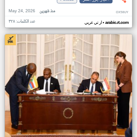
May 24, 2026
منذ شهرين
OX58UY
عدد الكلمات: ٣٢٨
•
arabic.rt.com
ار تي عربي