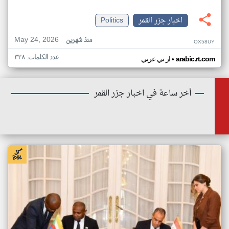
اخبار جزر القمر
Politics
May 24, 2026
منذ شهرين
OX58UY
عدد الكلمات: ٣٢٨
•
arabic.rt.com
ار تي عربي
أخر ساعة في اخبار جزر القمر