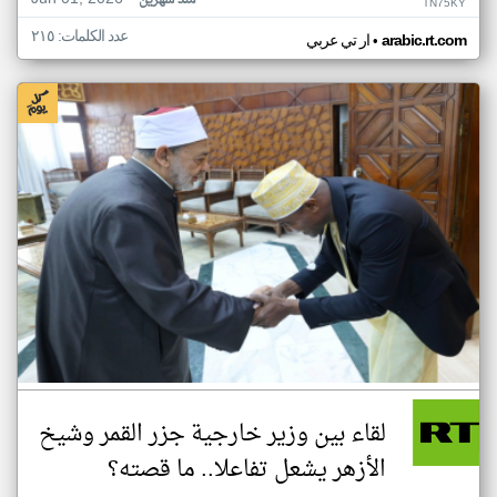
منذ شهرين
TN75KY
عدد الكلمات: ٢١٥
•
arabic.rt.com
ار تي عربي
لقاء بين وزير خارجية جزر القمر وشيخ
الأزهر يشعل تفاعلا.. ما قصته؟