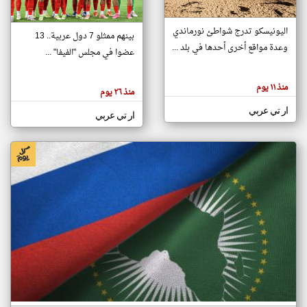
اليونيسكو تدرج شواطئ نورماندي
بينهم ممثلو 7 دول عربية.. 13
klyoum.com
وعدة مواقع أخرى أحدها في بلد ...
تغيير الدولة
عضوا في مجلس "الفيفا" ...
تعبر
مصادر الأخبار من جزر القمر
المقالات
الموجوده
اخبار جزر القمر على مدار الساعة
منذ ١١ يوم
هنا عن
منذ ٢٦ يوم
وجهة
نظر
أهم اخبار جزر القمر العاجلة والمباشرة
ار تي عربي
كاتبيها.
ار تي عربي