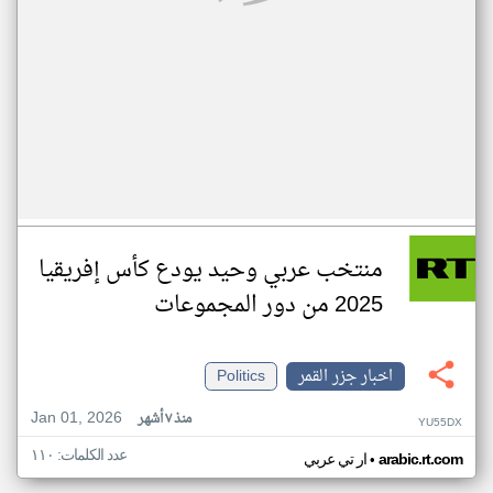
منتخب عربي وحيد يودع كأس إفريقيا
2025 من دور المجموعات
اخبار جزر القمر
Politics
Jan 01, 2026
منذ ٧ أشهر
YU55DX
عدد الكلمات: ١١٠
•
arabic.rt.com
ار تي عربي