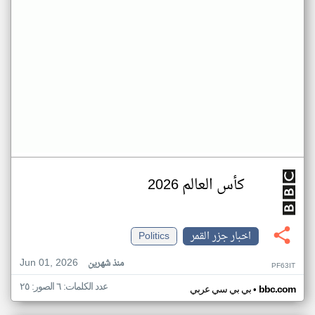
كأس العالم 2026
اخبار جزر القمر
Politics
Jun 01, 2026
منذ شهرين
PF63IT
عدد الكلمات: ٦ الصور: ٢٥
•
bbc.com
بي بي سي عربي