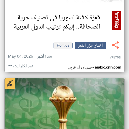
قفزة لافتة لسوريا في تصنيف حرية
الصحافة.. إليكم ترتيب الدول العربية
اخبار جزر القمر
Politics
May 04, 2026
منذ ٣ أشهر
VF17PD
عدد الكلمات: ٢٣١
•
arabic.cnn.com
سي ان ان عربي