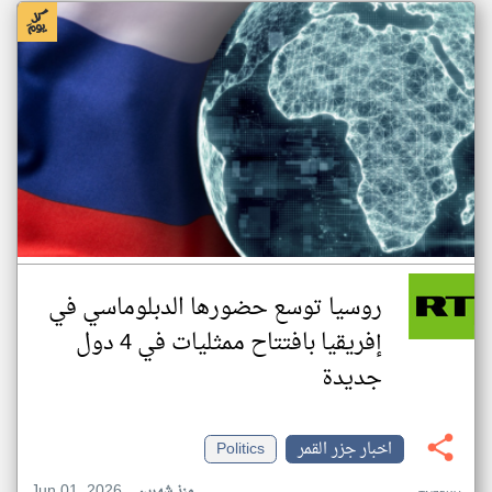
روسيا توسع حضورها الدبلوماسي في
إفريقيا بافتتاح ممثليات في 4 دول
جديدة
اخبار جزر القمر
Politics
Jun 01, 2026