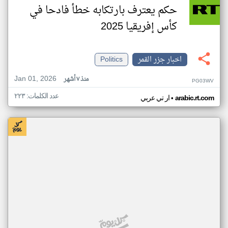
حكم يعترف بارتكابه خطأ فادحا في
كأس إفريقيا 2025
اخبار جزر القمر
Politics
Jan 01, 2026
منذ ٧ أشهر
PG03WV
عدد الكلمات: ٢٢٣
•
arabic.rt.com
ار تي عربي