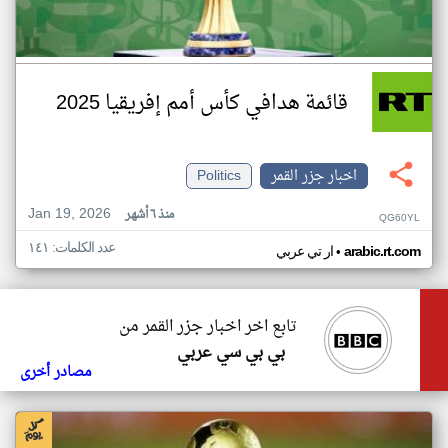
قائمة هدافي كأس أمم إفريقيا 2025
اخبار جزر القمر
Politics
Jan 19, 2026
منذ ٦ أشهر
QG60YL
عدد الكلمات: ١٤١
•
arabic.rt.com
ار تي عربي
تابع اخر اخبار جزر القمر من
بي بي سي عربي
مصادر أخرى