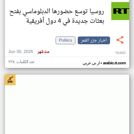
روسيا توسع حضورها الدبلوماسي بفتح
بعثات جديدة في 4 دول أفريقية
اخبار جزر القمر
Politics
Jun 30, 2026
منذ شهر
TG39ZI
عدد الكلمات: ٢٢٨
•
arabic.rt.com
ار تي عربي