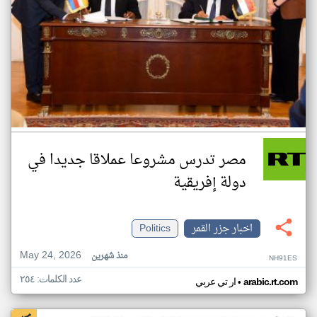
مصر تدرس مشروعا عملاقا جديدا في
دولة إفريقية
اخبار جزر القمر
Politics
May 24, 2026
منذ شهرين
NH91ES
عدد الكلمات: ٢٥٤
•
arabic.rt.com
ار تي عربي