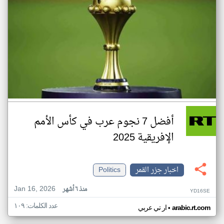
أفضل 7 نجوم عرب في كأس الأمم
الإفريقية 2025
اخبار جزر القمر
Politics
Jan 16, 2026
منذ ٦ أشهر
YD16SE
عدد الكلمات: ١٠٩
•
arabic.rt.com
ار تي عربي