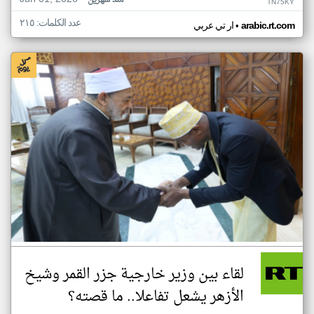
منذ شهرين
TN75KY
عدد الكلمات: ٢١٥
•
arabic.rt.com
ار تي عربي
لقاء بين وزير خارجية جزر القمر وشيخ
الأزهر يشعل تفاعلا.. ما قصته؟