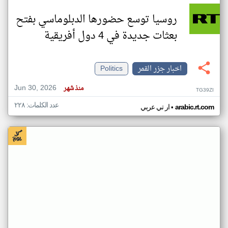
روسيا توسع حضورها الدبلوماسي بفتح
بعثات جديدة في 4 دول أفريقية
اخبار جزر القمر
Politics
Jun 30, 2026
منذ شهر
TG39ZI
عدد الكلمات: ٢٢٨
•
arabic.rt.com
ار تي عربي