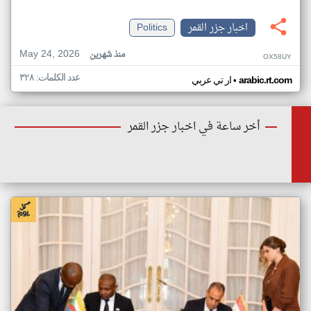
اخبار جزر القمر
Politics
May 24, 2026
منذ شهرين
OX58UY
عدد الكلمات: ٣٢٨
•
arabic.rt.com
ار تي عربي
أخر ساعة في اخبار جزر القمر