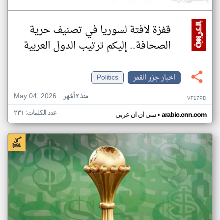
قفزة لافتة لسوريا في تصنيف حرية
الصحافة.. إليكم ترتيب الدول العربية
اخبار جزر القمر
Politics
May 04, 2026
منذ ٣ أشهر
VF17PD
عدد الكلمات: ٢٣١
•
arabic.cnn.com
سي ان ان عربي