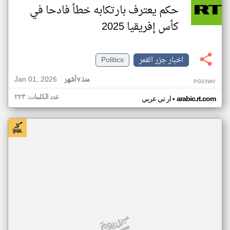
حكم يعترف بارتكابه خطأ فادحا في
كأس إفريقيا 2025
اخبار جزر القمر
Politics
Jan 01, 2026
منذ ٧ أشهر
PG03WV
عدد الكلمات: ٢٢٣
•
arabic.rt.com
ار تي عربي