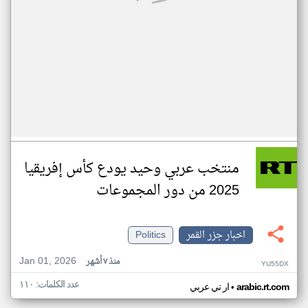
منتخب عربي وحيد يودع كأس إفريقيا
2025 من دور المجموعات
اخبار جزر القمر
Politics
Jan 01, 2026
منذ ٧ أشهر
YU55DX
عدد الكلمات: ١١٠
•
arabic.rt.com
ار تي عربي