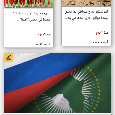
اليونيسكو تدرج شواطئ نورماندي
بينهم ممثلو 7 دول عربية.. 13
klyoum.com
وعدة مواقع أخرى أحدها في بلد ...
تغيير الدولة
عضوا في مجلس "الفيفا" ...
تعبر
مصادر الأخبار من جزر القمر
المقالات
الموجوده
اخبار جزر القمر على مدار الساعة
منذ ١١ يوم
هنا عن
منذ ٢٦ يوم
وجهة
نظر
أهم اخبار جزر القمر العاجلة والمباشرة
ار تي عربي
كاتبيها.
ار تي عربي