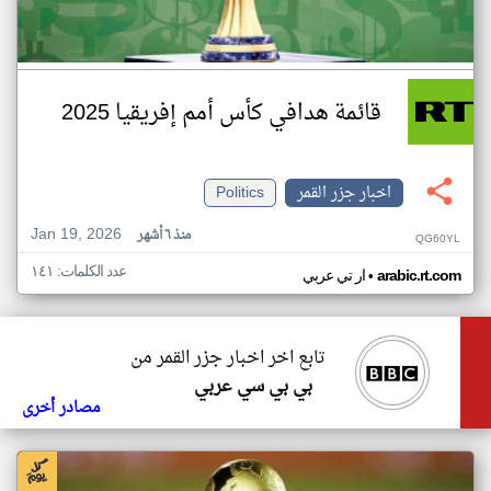
قائمة هدافي كأس أمم إفريقيا 2025
اخبار جزر القمر
Politics
Jan 19, 2026
منذ ٦ أشهر
QG60YL
عدد الكلمات: ١٤١
•
arabic.rt.com
ار تي عربي
تابع اخر اخبار جزر القمر من
بي بي سي عربي
مصادر أخرى