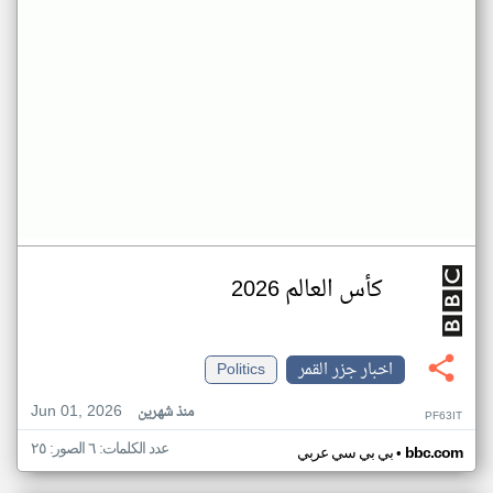
كأس العالم 2026
اخبار جزر القمر
Politics
Jun 01, 2026
منذ شهرين
PF63IT
عدد الكلمات: ٦ الصور: ٢٥
•
bbc.com
بي بي سي عربي