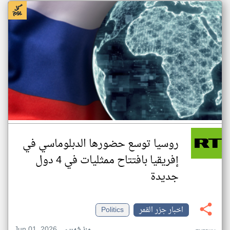
روسيا توسع حضورها الدبلوماسي في
إفريقيا بافتتاح ممثليات في 4 دول
جديدة
اخبار جزر القمر
Politics
Jun 01, 2026