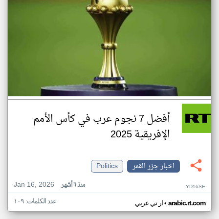
أفضل 7 نجوم عرب في كأس الأمم
الإفريقية 2025
اخبار جزر القمر
Politics
Jan 16, 2026
منذ ٦ أشهر
YD16SE
عدد الكلمات: ١٠٩
•
arabic.rt.com
ار تي عربي