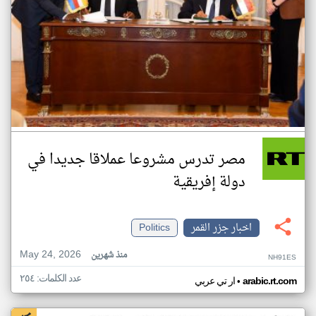
مصر تدرس مشروعا عملاقا جديدا في
دولة إفريقية
اخبار جزر القمر
Politics
May 24, 2026
منذ شهرين
NH91ES
عدد الكلمات: ٢٥٤
•
arabic.rt.com
ار تي عربي