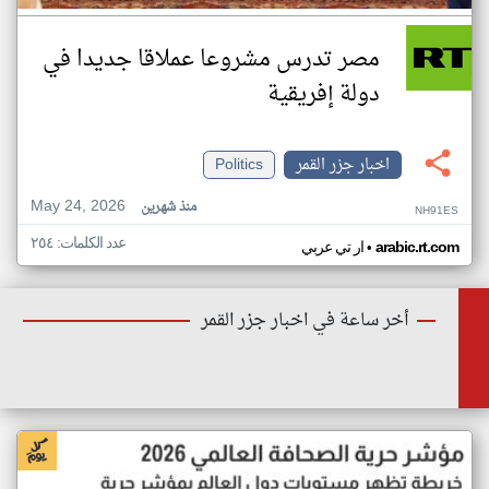
مصر تدرس مشروعا عملاقا جديدا في
دولة إفريقية
اخبار جزر القمر
Politics
May 24, 2026
منذ شهرين
NH91ES
عدد الكلمات: ٢٥٤
•
arabic.rt.com
ار تي عربي
أخر ساعة في اخبار جزر القمر