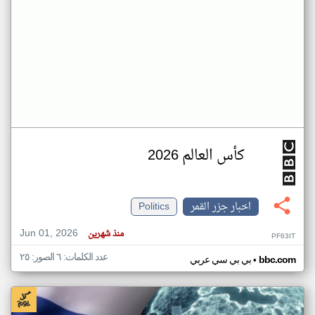
كأس العالم 2026
اخبار جزر القمر
Politics
Jun 01, 2026
منذ شهرين
PF63IT
عدد الكلمات: ٦ الصور: ٢٥
•
bbc.com
بي بي سي عربي