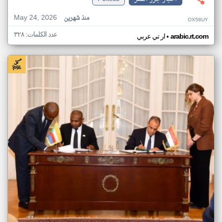
May 24, 2026
منذ شهرين
OX58UY
عدد الكلمات: ٣٢٨
•
arabic.rt.com
ار تي عربي