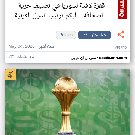
قفزة لافتة لسوريا في تصنيف حرية
الصحافة.. إليكم ترتيب الدول العربية
اخبار جزر القمر
Politics
May 04, 2026
منذ ٣ أشهر
VF17PD
عدد الكلمات: ٢٣١
•
arabic.cnn.com
سي ان ان عربي