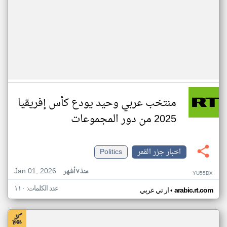
منتخب عربي وحيد يودع كأس إفريقيا
2025 من دور المجموعات
اخبار جزر القمر
Politics
Jan 01, 2026
منذ ٧ أشهر
YU55DX
عدد الكلمات: ١١٠
•
arabic.rt.com
ار تي عربي