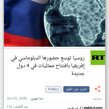
روسيا توسع حضورها الدبلوماسي في
إفريقيا بافتتاح ممثليات في 4 دول
جديدة
اخبار جزر القمر
Politics
Jun 01, 2026
منذ شهرين
TN75KY
عدد الكلمات: ٢١٥
•
arabic.rt.com
ار تي عربي