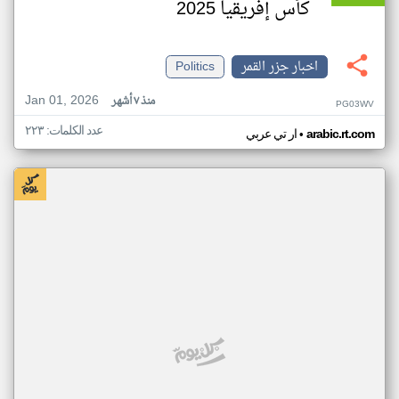
كأس إفريقيا 2025
اخبار جزر القمر
Politics
Jan 01, 2026
منذ ٧ أشهر
PG03WV
عدد الكلمات: ٢٢٣
•
arabic.rt.com
ار تي عربي