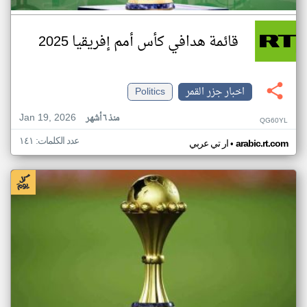
قائمة هدافي كأس أمم إفريقيا 2025
اخبار جزر القمر
Politics
Jan 19, 2026
منذ ٦ أشهر
QG60YL
عدد الكلمات: ١٤١
•
arabic.rt.com
ار تي عربي