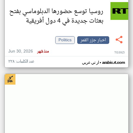
روسيا توسع حضورها الدبلوماسي بفتح
بعثات جديدة في 4 دول أفريقية
اخبار جزر القمر
Politics
Jun 30, 2026
منذ شهر
TG39ZI
عدد الكلمات: ٢٢٨
•
arabic.rt.com
ار تي عربي