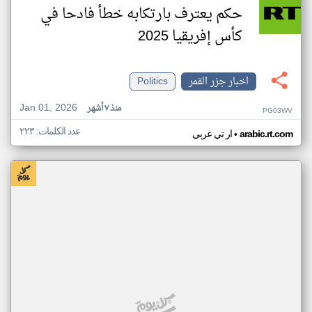
حكم يعترف بارتكابه خطأ فادحا في
كأس إفريقيا 2025
اخبار جزر القمر
Politics
Jan 01, 2026
منذ ٧ أشهر
PG03WV
عدد الكلمات: ٢٢٣
•
arabic.rt.com
ار تي عربي