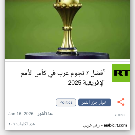
أفضل 7 نجوم عرب في كأس الأمم
الإفريقية 2025
اخبار جزر القمر
Politics
Jan 16, 2026
منذ ٦ أشهر
YD16SE
عدد الكلمات: ١٠٩
•
arabic.rt.com
ار تي عربي