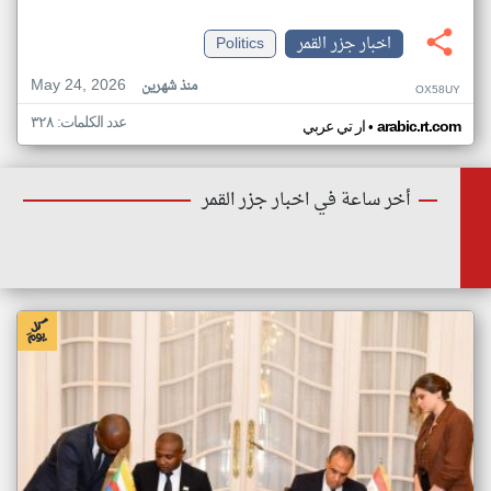
اخبار جزر القمر
Politics
May 24, 2026
منذ شهرين
OX58UY
عدد الكلمات: ٣٢٨
•
arabic.rt.com
ار تي عربي
أخر ساعة في اخبار جزر القمر