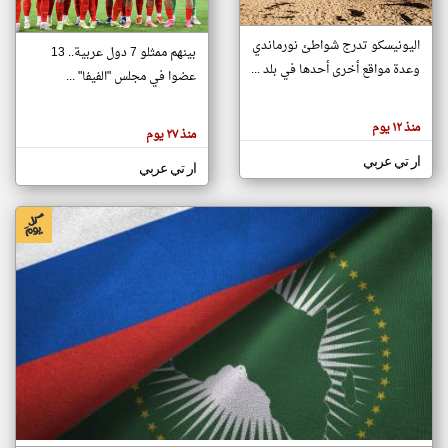
اليونيسكو تدرج شواطئ نورماندي
بينهم ممثلو 7 دول عربية.. 13
klyoum.com
وعدة مواقع أخرى أحدها في بلد ...
تغيير الدولة
عضوا في مجلس "الفيفا" ...
تعبر
مصادر الأخبار من جزر القمر
المقالات
الموجوده
اخبار جزر القمر على مدار الساعة
منذ ١٢ يوم
هنا عن
منذ ٢٧ يوم
وجهة
نظر
أهم اخبار جزر القمر العاجلة والمباشرة
ار تي عربي
كاتبيها.
ار تي عربي