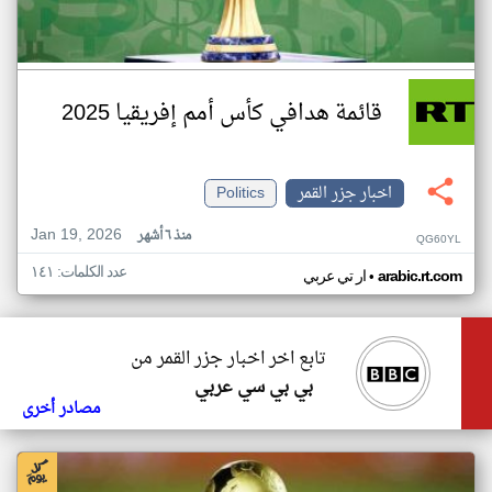
قائمة هدافي كأس أمم إفريقيا 2025
اخبار جزر القمر
Politics
Jan 19, 2026
منذ ٦ أشهر
QG60YL
عدد الكلمات: ١٤١
•
arabic.rt.com
ار تي عربي
تابع اخر اخبار جزر القمر من
بي بي سي عربي
مصادر أخرى