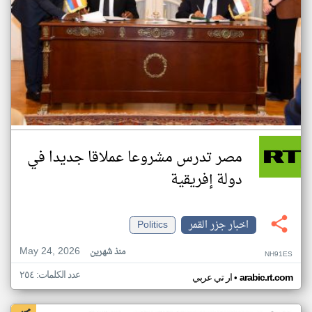
مصر تدرس مشروعا عملاقا جديدا في
دولة إفريقية
اخبار جزر القمر
Politics
May 24, 2026
منذ شهرين
NH91ES
عدد الكلمات: ٢٥٤
•
arabic.rt.com
ار تي عربي