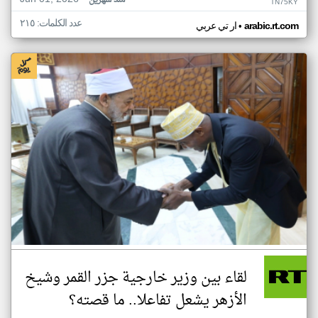
منذ شهرين
TN75KY
عدد الكلمات: ٢١٥
•
arabic.rt.com
ار تي عربي
لقاء بين وزير خارجية جزر القمر وشيخ
الأزهر يشعل تفاعلا.. ما قصته؟