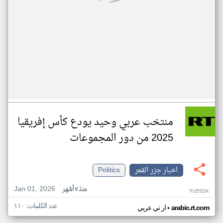
منتخب عربي وحيد يودع كأس إفريقيا
2025 من دور المجموعات
اخبار جزر القمر
Politics
Jan 01, 2026
منذ ٧ أشهر
YU55DX
عدد الكلمات: ١١٠
•
arabic.rt.com
ار تي عربي