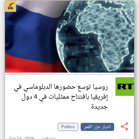
روسيا توسع حضورها الدبلوماسي في
إفريقيا بافتتاح ممثليات في 4 دول
جديدة
اخبار جزر القمر
Politics
Jun 01, 2026