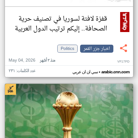
قفزة لافتة لسوريا في تصنيف حرية
الصحافة.. إليكم ترتيب الدول العربية
اخبار جزر القمر
Politics
May 04, 2026
منذ ٣ أشهر
VF17PD
عدد الكلمات: ٢٣١
•
arabic.cnn.com
سي ان ان عربي