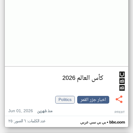
كأس العالم 2026
اخبار جزر القمر
Politics
Jun 01, 2026
منذ شهرين
PF63IT
عدد الكلمات: ٦ الصور: ٢٥
•
bbc.com
بي بي سي عربي