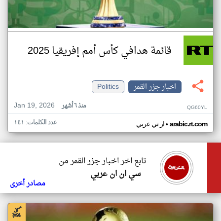
قائمة هدافي كأس أمم إفريقيا 2025
اخبار جزر القمر
Politics
Jan 19, 2026
منذ ٦ أشهر
QG60YL
عدد الكلمات: ١٤١
•
arabic.rt.com
ار تي عربي
تابع اخر اخبار جزر القمر من
سي ان ان عربي
مصادر أخرى