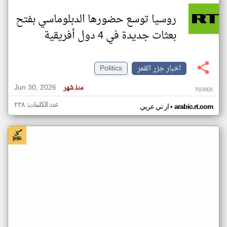
روسيا توسع حضورها الدبلوماسي بفتح
بعثات جديدة في 4 دول أفريقية
اخبار جزر القمر
Politics
Jun 30, 2026
منذ شهر
TG39ZI
عدد الكلمات: ٢٢٨
•
arabic.rt.com
ار تي عربي