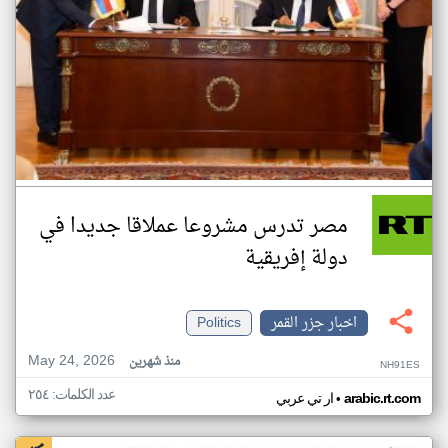
مصر تدرس مشروعا عملاقا جديدا في
دولة إفريقية
اخبار جزر القمر
Politics
May 24, 2026
منذ شهرين
NH91ES
عدد الكلمات: ٢٥٤
•
arabic.rt.com
ار تي عربي