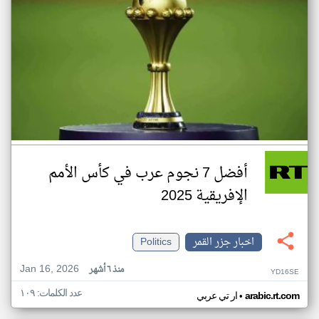
أفضل 7 نجوم عرب في كأس الأمم
الإفريقية 2025
اخبار جزر القمر
Politics
Jan 16, 2026
منذ ٦ أشهر
YD16SE
عدد الكلمات: ١٠٩
•
arabic.rt.com
ار تي عربي