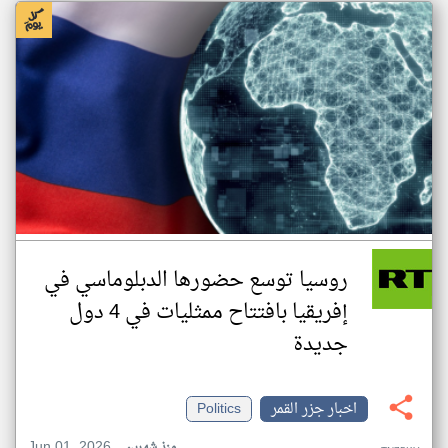
روسيا توسع حضورها الدبلوماسي في
إفريقيا بافتتاح ممثليات في 4 دول
جديدة
اخبار جزر القمر
Politics
Jun 01, 2026