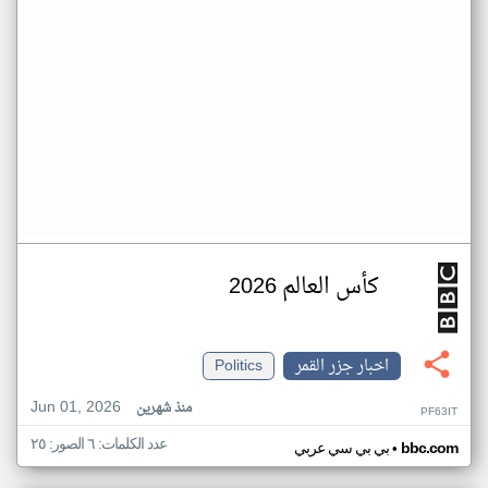
كأس العالم 2026
اخبار جزر القمر
Politics
Jun 01, 2026
منذ شهرين
PF63IT
عدد الكلمات: ٦ الصور: ٢٥
•
bbc.com
بي بي سي عربي