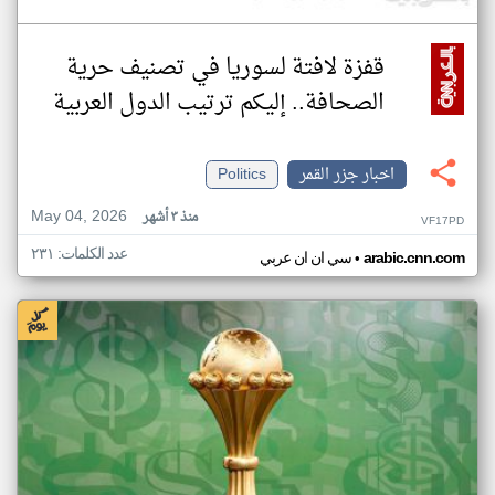
قفزة لافتة لسوريا في تصنيف حرية
الصحافة.. إليكم ترتيب الدول العربية
اخبار جزر القمر
Politics
May 04, 2026
منذ ٣ أشهر
VF17PD
عدد الكلمات: ٢٣١
•
arabic.cnn.com
سي ان ان عربي