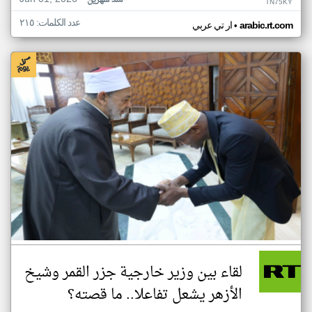
منذ شهرين
TN75KY
عدد الكلمات: ٢١٥
•
arabic.rt.com
ار تي عربي
لقاء بين وزير خارجية جزر القمر وشيخ
الأزهر يشعل تفاعلا.. ما قصته؟