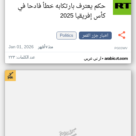
حكم يعترف بارتكابه خطأ فادحا في
كأس إفريقيا 2025
اخبار جزر القمر
Politics
Jan 01, 2026
منذ ٧ أشهر
PG03WV
عدد الكلمات: ٢٢٣
•
arabic.rt.com
ار تي عربي