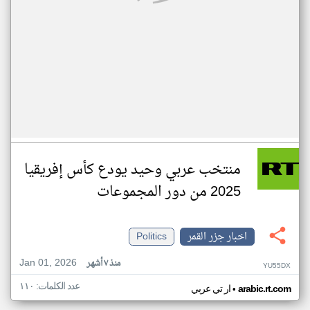
منتخب عربي وحيد يودع كأس إفريقيا
2025 من دور المجموعات
اخبار جزر القمر
Politics
Jan 01, 2026
منذ ٧ أشهر
YU55DX
عدد الكلمات: ١١٠
•
arabic.rt.com
ار تي عربي