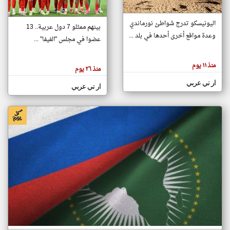
اليونيسكو تدرج شواطئ نورماندي
بينهم ممثلو 7 دول عربية.. 13
klyoum.com
وعدة مواقع أخرى أحدها في بلد ...
تغيير الدولة
عضوا في مجلس "الفيفا" ...
تعبر
مصادر الأخبار من جزر القمر
المقالات
الموجوده
اخبار جزر القمر على مدار الساعة
منذ ١١ يوم
هنا عن
منذ ٢٦ يوم
وجهة
نظر
أهم اخبار جزر القمر العاجلة والمباشرة
ار تي عربي
كاتبيها.
ار تي عربي