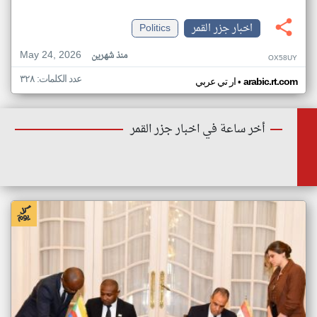
اخبار جزر القمر
Politics
May 24, 2026
منذ شهرين
OX58UY
عدد الكلمات: ٣٢٨
•
arabic.rt.com
ار تي عربي
أخر ساعة في اخبار جزر القمر