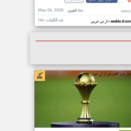
May 24, 2026
منذ شهرين
NH91E
عدد الكلمات: ٢٥٤
•
arabic.rt.c
ار تي عربي
بار جزر القمر من ار تي عربي