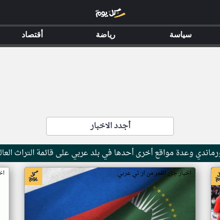
سياسة
رياضة
أقتصاد
أجدد الاخبار
ماندي وعدة مواقع أخرى أحدها في بلد عربي على قائمة التراث العال
اخبار جزر القمر من ار تي عربي
اخ