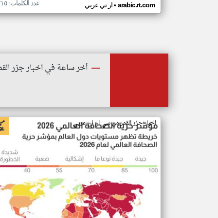
عدد الكلمات: ٢١٥
•
arabic.rt.com
ار تي عربي
أخر ساعة في اخبار جزر القم
اخبار جزر القمر من سي ان ان عربي