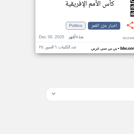
كأس الأمم الإفريقية
اخبار جزر القمر
Politics
Dec 30, 2025
منذ ٧ أشهر
MO29M
عدد الكلمات: ٦ الصور: ٢٥
•
bbc.co
بي بي سي عربي