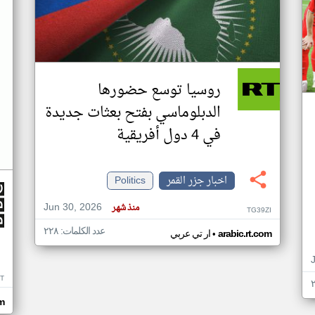
روسيا توسع حضورها
الدبلوماسي بفتح بعثات جديدة
في 4 دول أفريقية
اخبار جزر القمر
Politics
Jun 30, 2026
منذ شهر
TG39ZI
عدد الكلمات: ٢٢٨
•
arabic.rt.com
ار تي عربي
IT
m