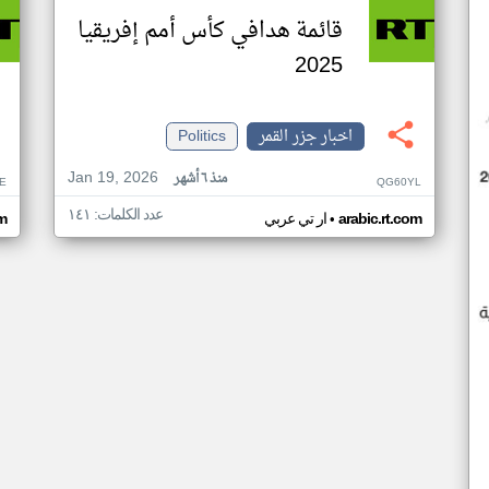
قائمة هدافي كأس أمم إفريقيا
2025
اخبار جزر القمر
Politics
Jan 19, 2026
منذ ٦ أشهر
E
QG60YL
عدد الكلمات: ١٤١
•
arabic.rt.com
ار تي عربي
om