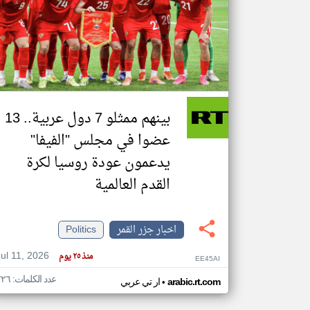
تعبر
المقالات
الموجوده
هنا عن
وجهة
نظر
بينهم ممثلو 7 دول عربية.. 13
كاتبيها.
عضوا في مجلس "الفيفا"
يدعمون عودة روسيا لكرة
القدم العالمية
اخبار جزر القمر
Politics
Jul 11, 2026
منذ ٢٥ يوم
EE45AI
عدد الكلمات: ٢٢٦
•
arabic.rt.com
ار تي عربي