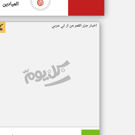
الميادين
اخبار جزر القمر من ار تي عربي