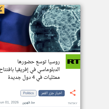
اخبار جزر القمر من ار تي عربي
روسيا توسع حضورها
الدبلوماسي في إفريقيا بافتتاح
ممثليات في 4 دول جديدة
اخبار جزر القمر
Politics
Jun 01, 2026
منذ شهرين
TN75KY