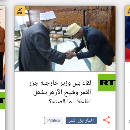
اخبار جزر القمر من ار تي عربي
اخ
لقاء بين وزير خارجية جزر
القمر وشيخ الأزهر يشعل
تفاعلا.. ما قصته؟
اخبار جزر القمر
Politics