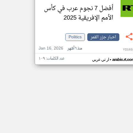
أفضل 7 نجوم عرب في كأس
الأمم الإفريقية 2025
اخبار جزر القمر
Politics
Jan 16, 2026
منذ ٦ أشهر
YD16S
عدد الكلمات: ١٠٩
•
arabic.rt.c
ار تي عربي