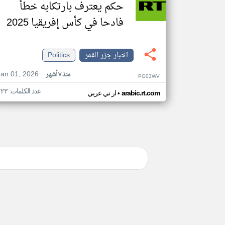
حكم يعترف بارتكابه خطأ
فادحا في كأس إفريقيا 2025
اخبار جزر القمر
Politics
Jan 01, 2026
منذ ٧ أشهر
PG03WV
عدد الكلمات: ٢٢٣
•
arabic.rt.com
ار تي عربي