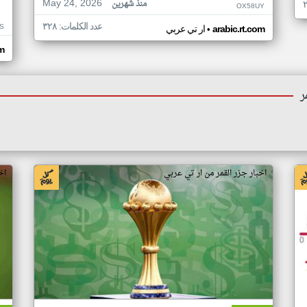
May 24, 2026
منذ شهرين
OX58UY
عدد الكلمات: ٣٢٨
S
•
arabic.rt.com
ار تي عربي
om
ر
اخبار جزر القمر من ار تي عربي
اخ