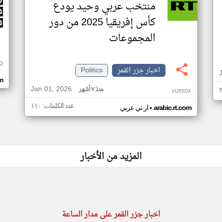
منتخب عربي وحيد يودع
كأس إفريقيا 2025 من دور
المجموعات
Q
اخبار جزر القمر
Politics
m
Jan 01, 2026
منذ ٧ أشهر
YU55DX
عدد الكلمات: ١١٠
•
arabic.rt.com
ار تي عربي
المزيد من الأخبار
اخبار جزر القمر على مدار الساعة