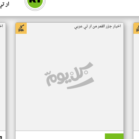
ار ت
اخبار جزر القمر من ار تي عربي
اخ