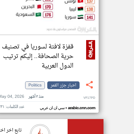
قفزة لافتة لسوريا في تصنيف
حرية الصحافة.. إليكم ترتيب
الدول العربية
اخبار جزر القمر
Politics
May 04, 2026
منذ ٣ أشهر
VF17PD
عدد الكلمات: ٢٣١
•
arabic.cnn.com
سي ان ان عربي
تابع اخر اخب