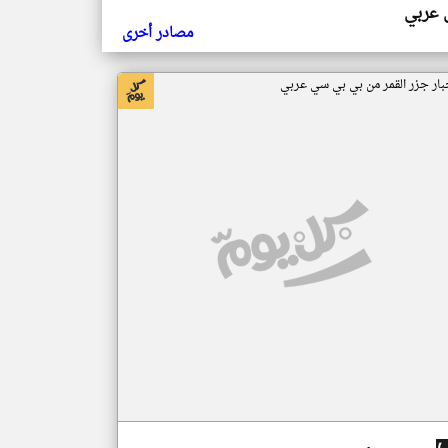
ي عربي
مصادر أخرى
بار جزر القمر من بي بي سي عربي