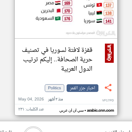
قفزة لافتة لسوريا في تصنيف
حرية الصحافة.. إليكم ترتيب
الدول العربية
اخبار جزر القمر
Politics
May 04, 2026
منذ ٣ أشهر
VF17PD
عدد الكلمات: ٢٣١
•
arabic.cnn.com
سي ان ان عربي