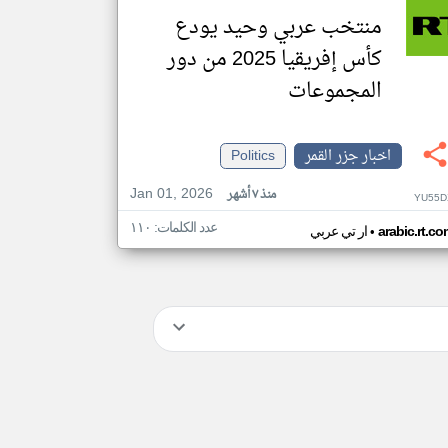
منتخب عربي وحيد يودع
كأس إفريقيا 2025 من دور
المجموعات
اخبار جزر القمر
Politics
Jan 01, 2026
منذ ٧ أشهر
YU55D
عدد الكلمات: ١١٠
•
arabic.rt.c
ار تي عربي