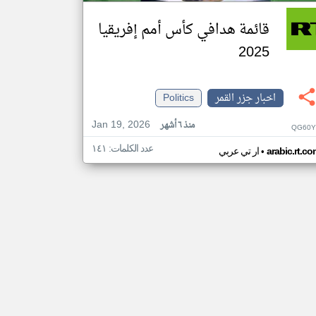
قائمة هدافي كأس أمم إفريقيا
2025
اخبار جزر القمر
Politics
Jan 19, 2026
منذ ٦ أشهر
QG60Y
عدد الكلمات: ١٤١
•
arabic.rt.c
ار تي عربي