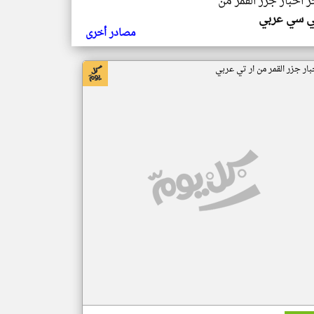
ر اخبار جزر القمر من
ي سي عربي
مصادر أخرى
بار جزر القمر من ار تي عربي