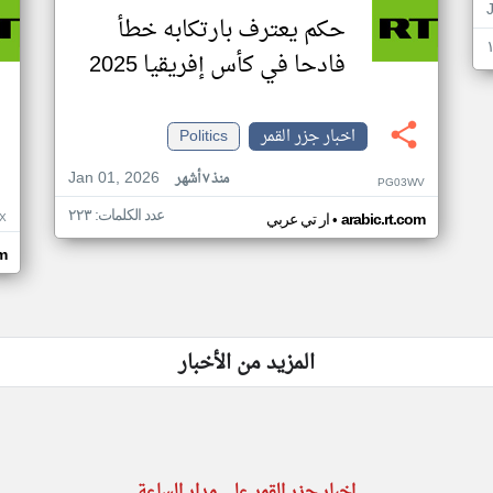
حكم يعترف بارتكابه خطأ
فادحا في كأس إفريقيا 2025
اخبار جزر القمر
Politics
Jan 01, 2026
منذ ٧ أشهر
PG03WV
عدد الكلمات: ٢٢٣
•
X
arabic.rt.com
ار تي عربي
om
المزيد من الأخبار
اخبار جزر القمر على مدار الساعة