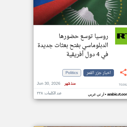
klyoum.com
تغيير الدولة
مصادر الأخبار من جزر القمر
روسيا توسع حضورها
اخبار جزر القمر على مدار الساعة
الدبلوماسي بفتح بعثات جديدة
أهم اخبار جزر القمر العاجلة والمباشرة
في 4 دول أفريقية
اخبار جزر القمر
Politics
Jun 30, 2026
منذ شهر
TG39
عدد الكلمات: ٢٢٨
•
arabic.rt.c
ار تي عربي