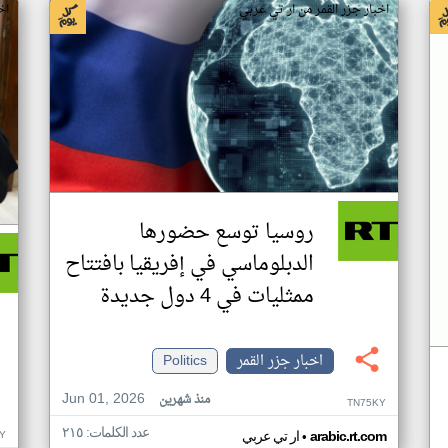
اخبار جزر القمر من ار تي عربي
اخ
روسيا توسع حضورها
الدبلوماسي في إفريقيا بافتتاح
ممثليات في 4 دول جديدة
اخبار جزر القمر
Politics
Jun 01, 2026
منذ شهرين
TN75KY
عدد الكلمات: ٢١٥
•
Y
arabic.rt.com
ار تي عربي