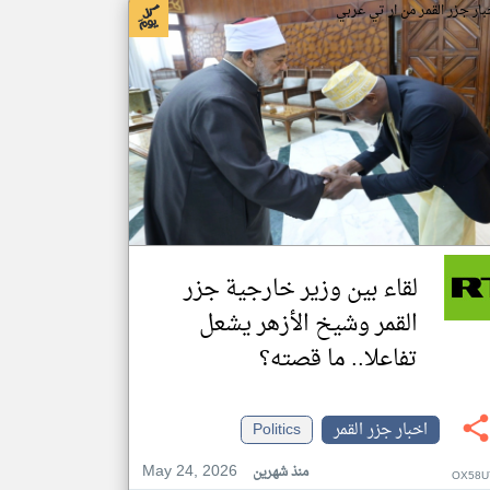
بار جزر القمر من ار تي عربي
لقاء بين وزير خارجية جزر
القمر وشيخ الأزهر يشعل
تفاعلا.. ما قصته؟
اخبار جزر القمر
Politics
May 24, 2026
منذ شهرين
OX58U