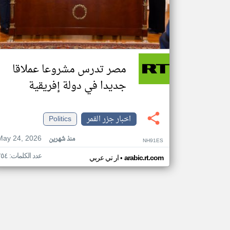
مصر تدرس مشروعا عملاقا
جديدا في دولة إفريقية
اخبار جزر القمر
Politics
May 24, 2026
منذ شهرين
NH91ES
عدد الكلمات: ٢٥٤
•
arabic.rt.com
ار تي عربي