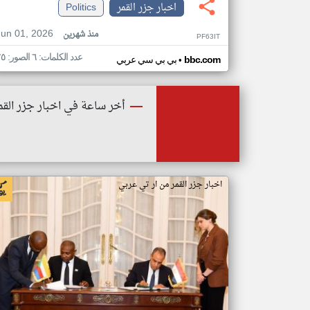
اخبار جزر القمر
Politics
Jun 01, 2026
منذ شهرين
PF63IT
عدد الكلمات: ٦ الصور: ٢٥
•
bbc.com
بي بي سي عربي
أخر ساعة في اخبار جزر القم
اخبار جزر القمر من ار تي عربي