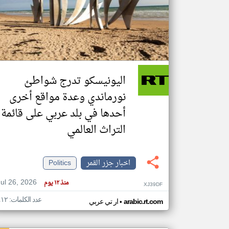
تعبر
المقالات
الموجوده
هنا عن
وجهة
اليونيسكو تدرج شواطئ
نظر
كاتبيها.
نورماندي وعدة مواقع أخرى
أحدها في بلد عربي على قائمة
التراث العالمي
اخبار جزر القمر
Politics
Jul 26, 2026
منذ ١٢ يوم
XJ39DF
عدد الكلمات: ٤١٢
•
arabic.rt.com
ار تي عربي