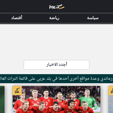
سياسة
رياضة
أقتصاد
أجدد الاخبار
ماندي وعدة مواقع أخرى أحدها في بلد عربي على قائمة التراث العال
اخبار جزر القمر من ار تي عربي
اخ