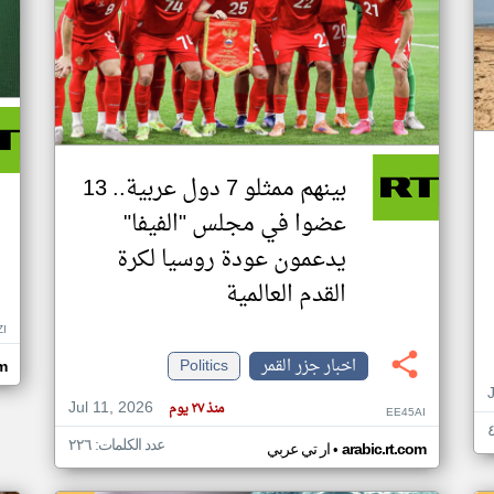
بينهم ممثلو 7 دول عربية.. 13
عضوا في مجلس "الفيفا"
يدعمون عودة روسيا لكرة
القدم العالمية
ZI
اخبار جزر القمر
Politics
om
Jul 11, 2026
منذ ٢٧ يوم
EE45AI
عدد الكلمات: ٢٢٦
•
arabic.rt.com
ار تي عربي