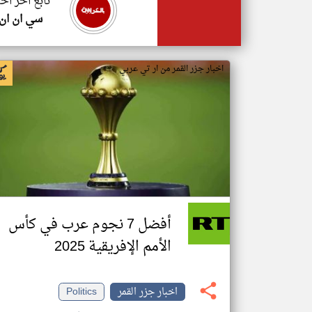
تابع اخر اخب
سي ان ان
اخبار جزر القمر من ار تي عربي
أفضل 7 نجوم عرب في كأس
الأمم الإفريقية 2025
اخبار جزر القمر
Politics