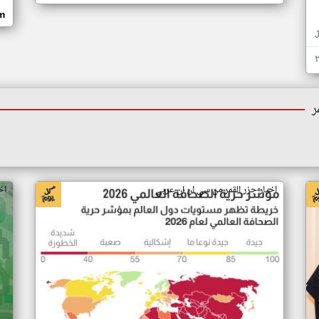
om
ر
اخبار جزر القمر من سي ان ان عربي
اخ