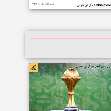
عدد الكلمات: ٣٢٨
•
arabic.rt.c
ار تي عربي
بار جزر القمر من ار تي عربي