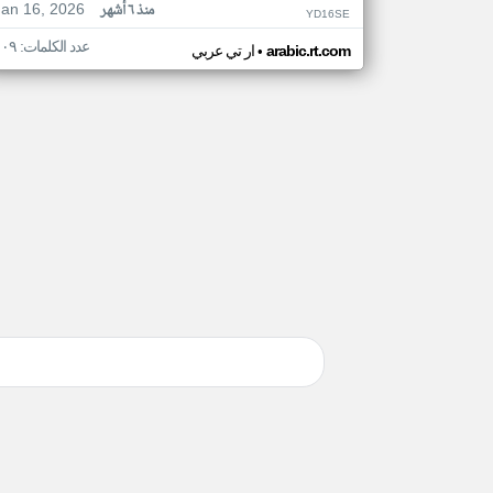
Jan 16, 2026
منذ ٦ أشهر
YD16SE
عدد الكلمات: ١٠٩
•
arabic.rt.com
ار تي عربي