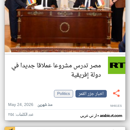
مصر تدرس مشروعا عملاقا جديدا في
دولة إفريقية
اخبار جزر القمر
Politics
May 24, 2026
منذ شهرين
NH91ES
عدد الكلمات: ٢٥٤
•
arabic.rt.com
ار تي عربي