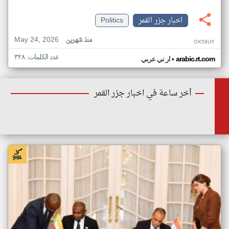
اخبار جزر القمر
Politics
May 24, 2026
منذ شهرين
OX58UY
عدد الكلمات: ٣٢٨
•
arabic.rt.com
ار تي عربي
أخر ساعة في اخبار جزر القمر