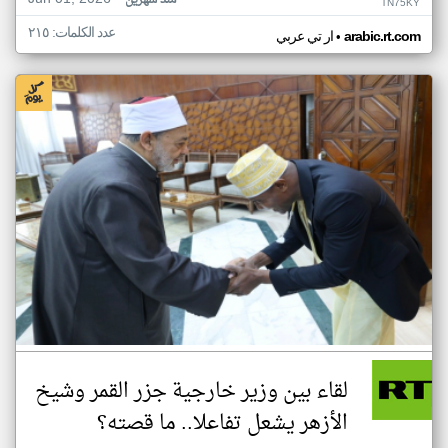
منذ شهرين
TN75KY
عدد الكلمات: ٢١٥
•
arabic.rt.com
ار تي عربي
لقاء بين وزير خارجية جزر القمر وشيخ
الأزهر يشعل تفاعلا.. ما قصته؟