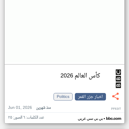
كأس العالم 2026
اخبار جزر القمر
Politics
Jun 01, 2026
منذ شهرين
PF63IT
عدد الكلمات: ٦ الصور: ٢٥
•
bbc.com
بي بي سي عربي