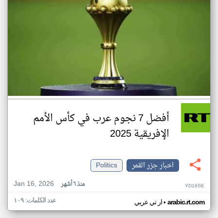
أفضل 7 نجوم عرب في كأس الأمم
الإفريقية 2025
اخبار جزر القمر
Politics
Jan 16, 2026
منذ ٦ أشهر
YD16SE
عدد الكلمات: ١٠٩
•
arabic.rt.com
ار تي عربي