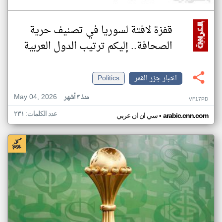
قفزة لافتة لسوريا في تصنيف حرية
الصحافة.. إليكم ترتيب الدول العربية
اخبار جزر القمر
Politics
May 04, 2026
منذ ٣ أشهر
VF17PD
عدد الكلمات: ٢٣١
•
arabic.cnn.com
سي ان ان عربي