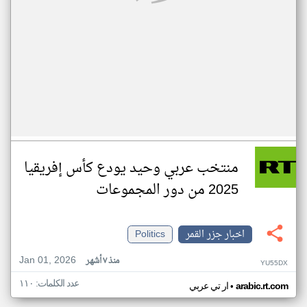
منتخب عربي وحيد يودع كأس إفريقيا
2025 من دور المجموعات
اخبار جزر القمر
Politics
Jan 01, 2026
منذ ٧ أشهر
YU55DX
عدد الكلمات: ١١٠
•
arabic.rt.com
ار تي عربي