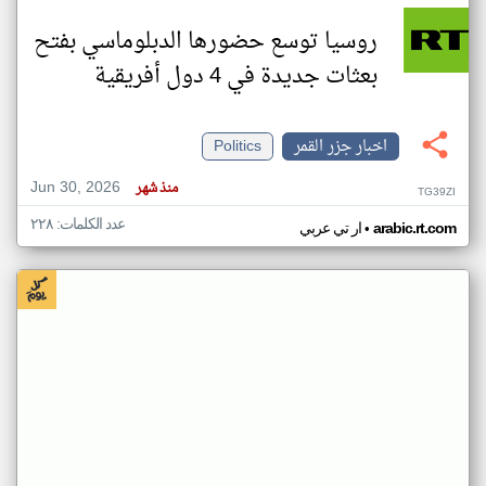
روسيا توسع حضورها الدبلوماسي بفتح
بعثات جديدة في 4 دول أفريقية
اخبار جزر القمر
Politics
Jun 30, 2026
منذ شهر
TG39ZI
عدد الكلمات: ٢٢٨
•
arabic.rt.com
ار تي عربي