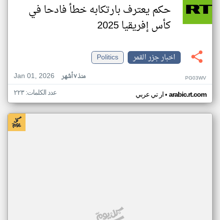
حكم يعترف بارتكابه خطأ فادحا في
كأس إفريقيا 2025
اخبار جزر القمر
Politics
Jan 01, 2026
منذ ٧ أشهر
PG03WV
عدد الكلمات: ٢٢٣
•
arabic.rt.com
ار تي عربي