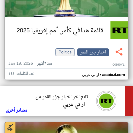
قائمة هدافي كأس أمم إفريقيا 2025
اخبار جزر القمر
Politics
Jan 19, 2026
منذ ٦ أشهر
QG60YL
عدد الكلمات: ١٤١
•
arabic.rt.com
ار تي عربي
تابع اخر اخبار جزر القمر من
ار تي عربي
مصادر أخرى