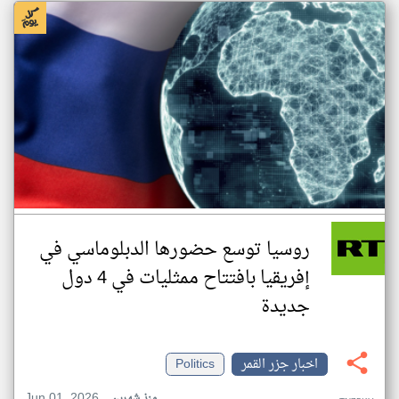
روسيا توسع حضورها الدبلوماسي في
إفريقيا بافتتاح ممثليات في 4 دول
جديدة
اخبار جزر القمر
Politics
Jun 01, 2026