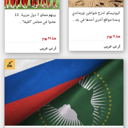
اليونيسكو تدرج شواطئ نورماندي
بينهم ممثلو 7 دول عربية.. 13
klyoum.com
وعدة مواقع أخرى أحدها في بلد ...
تغيير الدولة
عضوا في مجلس "الفيفا" ...
تعبر
مصادر الأخبار من جزر القمر
المقالات
الموجوده
اخبار جزر القمر على مدار الساعة
منذ ١١ يوم
هنا عن
منذ ٢٥ يوم
وجهة
نظر
أهم اخبار جزر القمر العاجلة والمباشرة
ار تي عربي
كاتبيها.
ار تي عربي